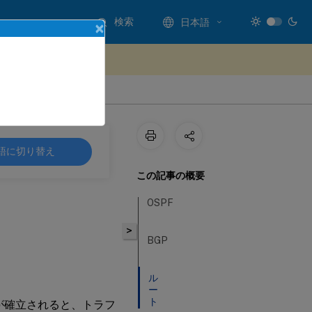
検索
日本語
×
ードバックを提供する
語に切り替え
この記事の概要
OSPF
>
BGP
ル
ー
ト
続が確立されると、トラフ