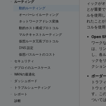
ルーティング
ィックがオ
動的ルーティング
とが重要です
オーバーレイルーティング
ルを使用しま
れたことが
ネットワークアドレス変換
コルを使用
動的ホスト構成プロトコル
マルチキャストルーティング
Open Sh
仮想ルータ冗長プロトコル
ワーク
DNS 設定
は、リ
し、各ル
仮想パスルートのコスト
ックを
セキュリティ
クショ
デプロイのユースケース
WANの最適化
ボーダー
ダッシュボード
トラフ
トウェイ
トラブルシューティング
す。こ
レポート
ついて
診断