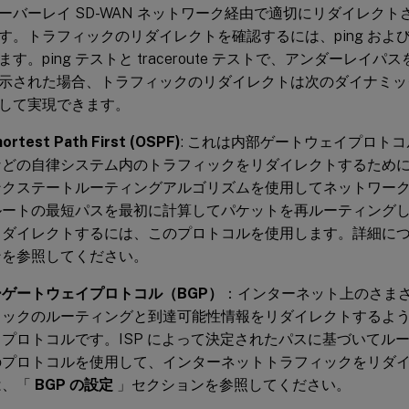
ーバーレイ SD-WAN ネットワーク経由で適切にリダイレク
。トラフィックのリダイレクトを確認するには、ping および tra
す。ping テストと traceroute テストで、アンダーレイ
示された場合、トラフィックのリダイレクトは次のダイナミッ
して実現できます。
ortest Path First (OSPF)
: これは内部ゲートウェイプロト
などの自律システム内のトラフィックをリダイレクトするために
ンクステートルーティングアルゴリズムを使用してネットワー
ートの最短パスを最初に計算してパケットを再ルーティングしま
リダイレクトするには、このプロトコルを使用します。詳細に
ンを参照してください。
ゲートウェイプロトコル（BGP）
：インターネット上のさま
ィックのルーティングと到達可能性情報をリダイレクトするよ
プロトコルです。ISP によって決定されたパスに基づいてル
のプロトコルを使用して、インターネットトラフィックをリダ
は、「
BGP の設定
」セクションを参照してください。