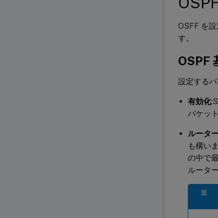
OSP
OSFF を
す。
OSPF
設定するパ
有効化
:
パケッ
ルーター 
も構い
の中で最
ルーター
注