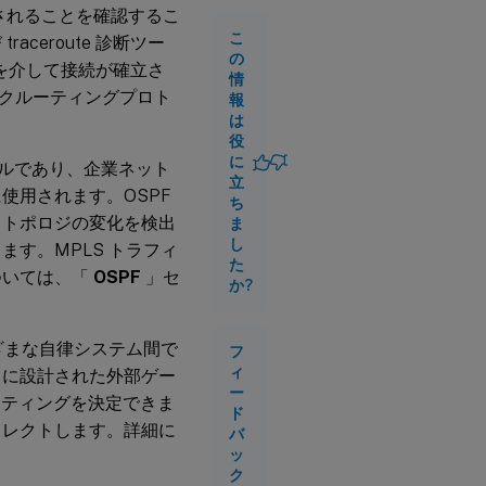
フ
トされることを確認するこ
ィ
こ
ル
ceroute 診断ツー
タ
の
パスを介して接続が確立さ
リ
情
ン
クルーティングプロト
報
グ
は
役
に
コルであり、企業ネット
立
使用されます。OSPF
ち
クトポロジの変化を検出
ま
し
す。MPLS トラフィ
た
ついては、「
OSPF
」セ
か?
ざまな自律システム間で
フ
ィ
うに設計された外部ゲー
ー
ーティングを決定できま
ド
イレクトします。詳細に
バ
ッ
ク