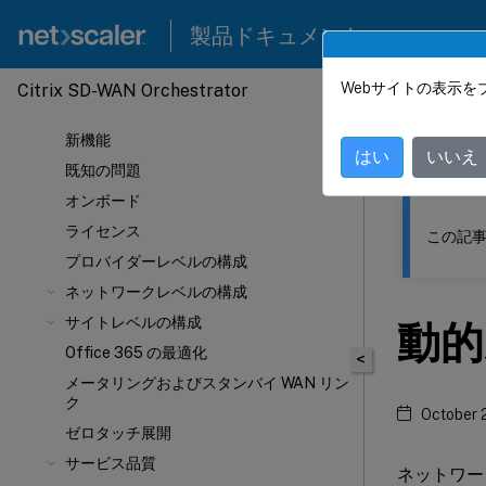
製品ドキュメント
Webサイトの表示を
Citrix SD-WAN Orchestrator
このコンテン
新機能
Citrix
はい
いいえ
既知の問題
オンボード
ライセンス
この記事
プロバイダーレベルの構成
ネットワークレベルの構成
サイトレベルの構成
動的
Office 365 の最適化
<
メータリングおよびスタンバイ WAN リン
ク
October 
ゼロタッチ展開
サービス品質
ネットワー