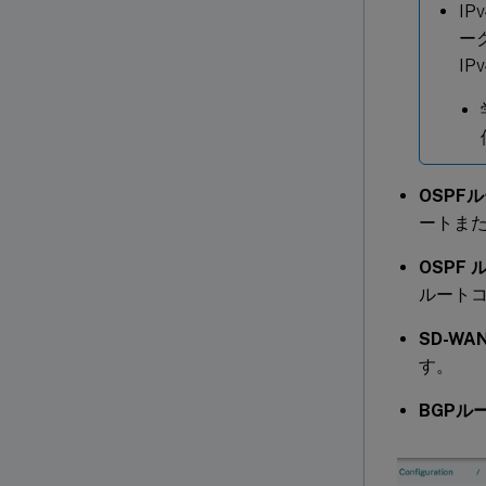
I
ー
IP
OSPF
ートま
OSPF
ルート
SD-W
す。
BGPル