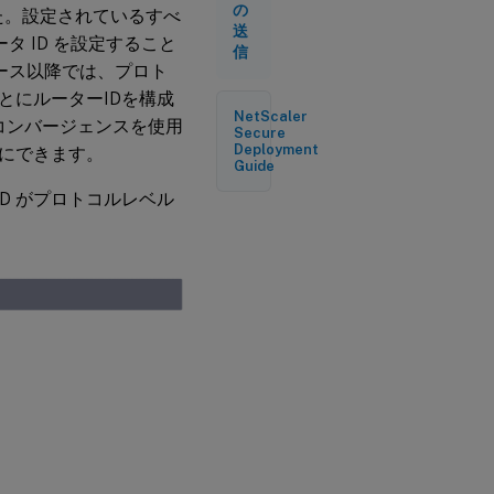
の
した。設定されているすべ
送
タ ID を設定すること
信
1リリース以降では、プロト
とにルーターIDを構成
NetScaler
コンバージェンスを使用
Secure
Deployment
にできます。
Guide
ID がプロトコルレベル