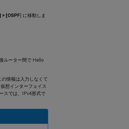
> [OSPF
] に移動しま
ルーター間で Hello
ス。この情報は入力しなくて
る仮想インターフェイス
ースでは、IPv4形式で
。