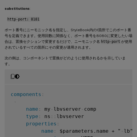
substitutions
:
http-port: 8181
ポート番号にニーモニック名を指定し、StyleBook内の1箇所でこのポート番
号を定義できます。使用回数に関係なく、ポート番号を8080に変更したい場
合は、置換セクションで変更するだけで、ニーモニック名
http-port
が使用
されているすべての箇所にその変更が適用されます。
次の例は、コンポーネントで置換がどのように使用されるかを示していま
す。
components
:
-
name
:
 my
-
lbvserver
-
comp

type
:
 ns
:
:
lbvserver

properties
:
name
:
 $parameters.name + "
-
lb"
