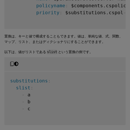
policyname
:
 $components.cspolicy
priority
:
 $substitutions.cspol
-
p
置換は、キーと値で構成することもできます。値は、単純な値、式、関数、
マップ、リスト、またはディクショナリにすることができます。
以下は、値がリストである
slist
という置換の例です。
substitutions
:
slist
:
-
 a

-
 b

-
 c
