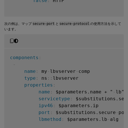
false
:
 HTTP

次の例は、マップ
secure-port
と
secure-protocol
の使用方法を示して
います。
components
:
-
name
:
 my
-
lbvserver
-
comp

type
:
 ns
:
:
lbvserver

properties
:
name
:
 $parameters.name + "
-
lb"

servicetype
:
 $substitutions.sec
ipv46
:
 $parameters.ip

port
:
 $substitutions.secure
-
por
lbmethod
:
 $parameters.lb
-
alg
