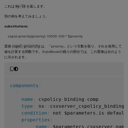
これは
my-lb
を返します。
別の例を考えてみましょう。
substitutions
:
cspol-priority(priority): 10100 - 100 * $priority
置換
cspol-priority
は、「priority」という引数を取り、それを使用して
値を計算する関数です。StyleBookの残りの部分では、この置換は次のよう
に示されます。
components
:
-
name
:
 cspolicy
-
binding
-
comp

type
:
 ns
:
:
csvserver_cspolicy_binding

condition
:
 not $parameters.is
-
default

properties
:
name
:
 $parameters.csvserver
-
name
