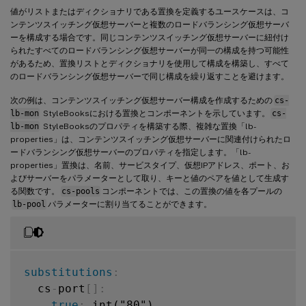
値がリストまたはディクショナリである置換を定義するユースケースは、コ
ンテンツスイッチング仮想サーバーと複数のロードバランシング仮想サーバ
ーを構成する場合です。同じコンテンツスイッチング仮想サーバーに紐付け
られたすべてのロードバランシング仮想サーバーが同一の構成を持つ可能性
があるため、置換リストとディクショナリを使用して構成を構築し、すべて
のロードバランシング仮想サーバーで同じ構成を繰り返すことを避けます。
次の例は、コンテンツスイッチング仮想サーバー構成を作成するための
cs-
lb-mon
StyleBooksにおける置換とコンポーネントを示しています。
cs-
lb-mon
StyleBooksのプロパティを構築する際、複雑な置換「lb-
properties」は、コンテンツスイッチング仮想サーバーに関連付けられたロ
ードバランシング仮想サーバーのプロパティを指定します。「lb-
properties」置換は、名前、サービスタイプ、仮想IPアドレス、ポート、お
よびサーバーをパラメーターとして取り、キーと値のペアを値として生成す
る関数です。
cs-pools
コンポーネントでは、この置換の値を各プールの
lb-pool
パラメーターに割り当てることができます。
substitutions
:
  cs
-
port
[
]
:
true
:
 int("80")
