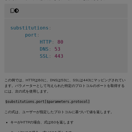
type
:
 stlb
:
:
cs
-
lb
-
mon

description
:
|
 Updates the cs
-
lb
-
mon 
condition
:
 $parameters.server
-
pools

repeat
:
 $parameters.server
-
pools

substitutions
:
repeat-item
:
 pool

port
:
repeat-condition
:
 $pool.rule

HTTP
:
80
repeat-index
:
 ndx

DNS
:
53
properties
:
SSL
:
443
appname
:
 $parameters.appname + "
-
cs"
cs-virtual-ip
:
 $parameters.vip

cs-virtual-port
:
 $substitutions.cs
-
cs-service-type
:
 $parameters.protoco
この例では、HTTPは80に、DNSは53に、SSLは443にマッピングされてい
ます。パラメーターとして与えられた特定のプロトコルのポートを取得する
pools
:
には、次の式を使用します。
-
lb-pool
:
 $substitutions.lb
-
prop
$substitutions.port[$parameters.protocol]
rule
:
 $pool.rule

この式は、ユーザーが指定したプロトコルに基づいて値を返します。
priority
:
 $ndx + 1

キーがHTTPの場合、式は80を返します