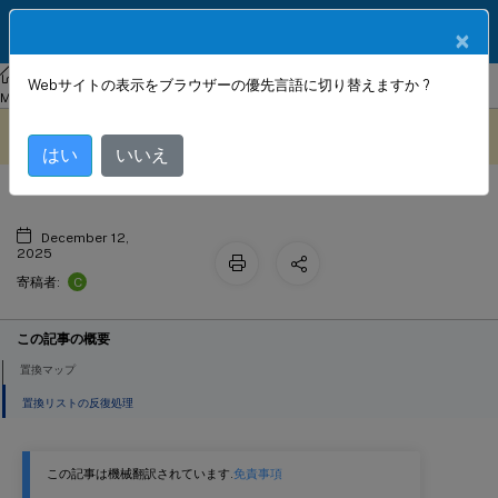
製品ドキュメン
JA
×
ト
NetScaler
Console on-prem
NetScaler Application Delivery
Webサイトの表示をブラウザーの優先言語に切り替えますか ?
置換
Management 14.1
StyleBook の設定
このコンテンツは動的に機械
フィードバックを提供する
翻訳されています。
はい
いいえ
December 12,
2025
C
寄稿者:
この記事の概要
置換マップ
置換リストの反復処理
この記事は機械翻訳されています.
免責事項