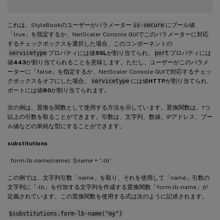
これは、StyleBookのユーザーがパラメーター
is-secure
にブール値
「true」を指定するか、NetScaler Console GUIでこのパラメーターに対応
するチェックボックスを選択した場合、このコンポーネントの
servicetype
プロパティには値
SSL
が割り当てられ、
port
プロパティには
値
443
が割り当てられることを意味します。ただし、ユーザーがこのパラメ
ーターに「false」を指定するか、NetScaler Console GUIで対応するチェッ
クボックスをオフにした場合、
servicetype
には値
HTTP
が割り当てられ、
ポートには値
80
が割り当てられます。
次の例は、置換を関数として使用する方法を示しています。置換関数は、1つ
以上の引数を取ることができます。引数は、文字列、数値、IPアドレス、ブー
ル値などの単純な型にすることができます。
substitutions
:
form-lb-name(name): $name + “-lb”
この例では、文字列引数「name」を取り、それを使用して「name」引数の
文字列に「-lb」を付加する文字列を作成する置換関数「form-lb-name」が
定義されています。この置換関数を使用する式は次のように記述されます。
$substitutions.form-lb-name("my")