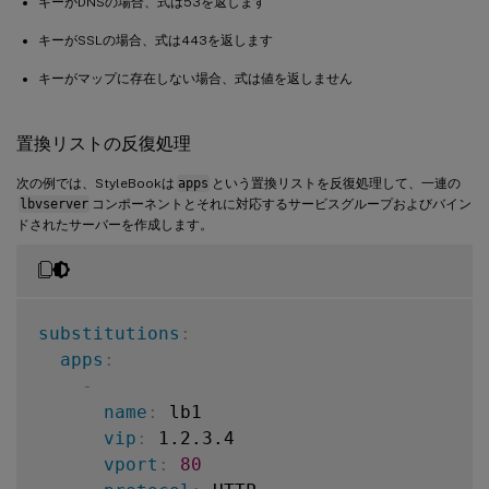
キーがDNSの場合、式は53を返します
キーがSSLの場合、式は443を返します
キーがマップに存在しない場合、式は値を返しません
置換リストの反復処理
次の例では、StyleBookは
apps
という置換リストを反復処理して、一連の
lbvserver
コンポーネントとそれに対応するサービスグループおよびバイン
ドされたサーバーを作成します。
substitutions
:
apps
:
-
name
:
 lb1

vip
:
 1.2.3.4

vport
:
80