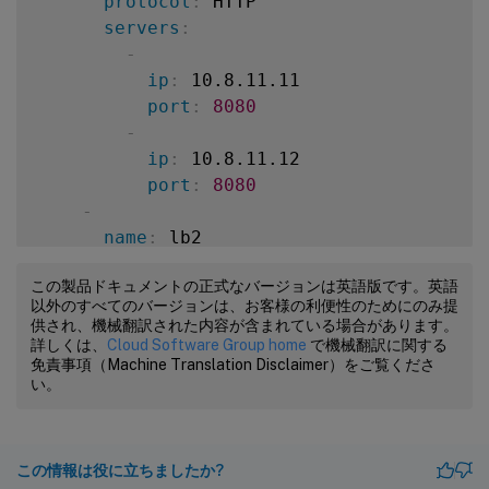
protocol
:
 HTTP

servers
:
-
ip
:
 10.8.11.11

port
:
8080
-
ip
:
 10.8.11.12

port
:
8080
-
name
:
 lb2

vip
:
 1.2.3.5

この製品ドキュメントの正式なバージョンは英語版です。英語
vport
:
81
以外のすべてのバージョンは、お客様の利便性のためにのみ提
protocol
:
 HTTP

供され、機械翻訳された内容が含まれている場合があります。
servers
:
詳しくは、
Cloud Software Group home
で機械翻訳に関する
免責事項（Machine Translation Disclaimer）をご覧くださ
-
い。
ip
:
 10.9.11.28

port
:
8080
-
この情報は役に立ちましたか?
ip
:
 10.9.11.29
