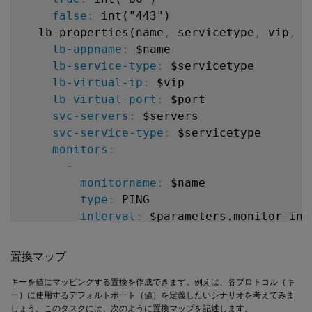
false
:
 int("443")

  lb
-
properties(name
,
 servicetype
,
 vip
,
 p
lb-appname
:
 $name

lb-service-type
:
 $servicetype

lb-virtual-ip
:
 $vip

lb-virtual-port
:
 $port

svc-servers
:
 $servers

svc-service-type
:
 $servicetype

monitors
:
-
monitorname
:
 $name

type
:
 PING

interval
:
 $parameters.monitor
-
int
interval_units
:
 SEC

retries
:
3
置換マップ
components
:
-
キーを値にマッピングする置換を作成できます。例えば、各プロトコル（キ
ー）に使用するデフォルトポート（値）を定義したいシナリオを考えてみま
name
:
 cs
-
pools

しょう。このタスクには、次のように置換マップを記述します。