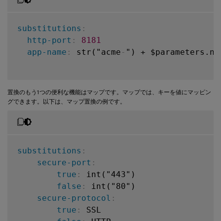
substitutions
:
http-port
:
8181
app-name
:
 str("acme
-
") + $parameters.na
置換のもう1つの便利な機能はマップです。マップでは、キーを値にマッピン
グできます。以下は、マップ置換の例です。
substitutions
:
secure-port
:
true
:
 int("443")

false
:
 int("80")

secure-protocol
:
true
:
 SSL
