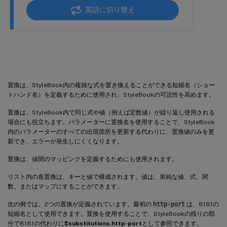
英語に切り替え
置換
置換は、StyleBook内の複雑な式を置き換えることができる短縮名（ショー
トハンド名）を定義するために使用され、StyleBookの可読性を高めます。
置換は、StyleBook内で同じ式や値（例えば定数値）が繰り返し使用される
場合にも役立ちます。パラメーターに置換名を使用することで、StyleBook
内のパラメーターのすべての出現箇所を更新する代わりに、置換値のみを更
新でき、エラーが発生しにくくなります。
置換は、値間のマッピングを定義するためにも使用されます。
リスト内の各置換は、キーと値で構成されます。値は、単純な値、式、関
数、またはマップにすることができます。
次の例では、2つの置換が定義されています。最初の
http-port
は、8181の
短縮名として使用できます。置換を使用することで、StyleBookの残りの部
分で8181の代わりに
$substitutions.http-port
として参照できます。