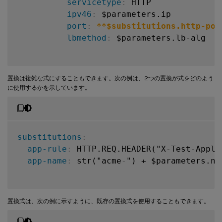
servicetype
:
 HTTP

ipv46
:
 $parameters.ip

port
:
**$substitutions.http-por
lbmethod
:
 $parameters.lb
-
alg

置換は複雑な式にすることもできます。次の例は、2つの置換が式をどのよう
に使用するかを示しています。
substitutions
:
app-rule
:
 HTTP.REQ.HEADER("X
-
Test
-
Appli
app-name
:
 str("acme
-
") + $parameters.na
置換式は、次の例に示すように、既存の置換式を使用することもできます。