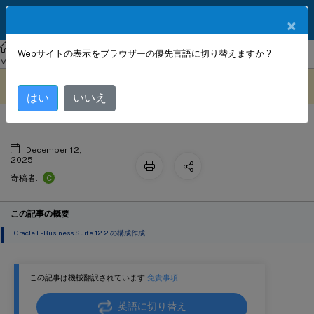
製品ドキュメン
JA
×
ト
NetScaler
Console on-prem
NetScaler Application Delivery
Webサイトの表示をブラウザーの優先言語に切り替えますか ?
Oracle E-Business StyleBook
Management 14.1
StyleBook の設定
このコンテンツは動的に機械
フィードバックを提供する
翻訳されています。
はい
いいえ
December 12,
2025
C
寄稿者:
この記事の概要
Oracle E-Business Suite 12.2 の構成作成
この記事は機械翻訳されています.
免責事項
英語に切り替え