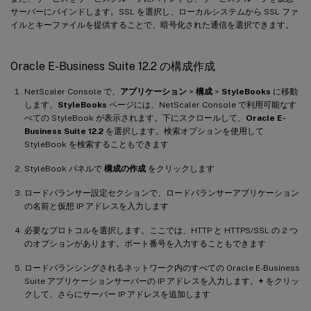
サーバーにバインドします。SSL を選択し、ローカルシステムから SSL ファ
イルとキーファイルを提供することで、暗号化された通信を選択できます。
Oracle E-Business Suite 12.2 の構成作成
NetScaler Console で、
アプリケーション
>
構成
>
StyleBooks
に移動
します。
StyleBooks
ページには、NetScaler Console で利用可能なす
べての StyleBook が表示されます。下にスクロールして、
Oracle E-
Business Suite 12.2
を選択します。検索オプションを使用して
StyleBook を検索することもできます
StyleBook パネルで
構成の作成
をクリックします
ロードバランサー設定セクションで、ロードバランサーアプリケーション
の名前と仮想 IP アドレスを入力します
必要なプロトコルを選択します。ここでは、HTTP と HTTPS/SSL の 2 つ
のオプションがあります。ポート番号を入力することもできます
ロードバランシングされるネットワーク内のすべての Oracle E-Business
Suite アプリケーションサーバーの IP アドレスを入力します。
+
をクリッ
クして、さらにサーバー IP アドレスを追加します