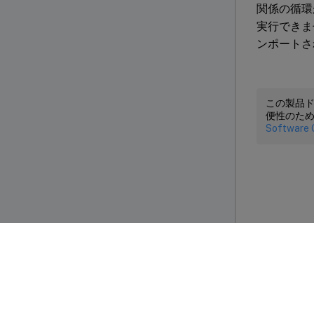
関係の循環
pr
実行できません
ンポートさ
この製品
便性のた
Software 