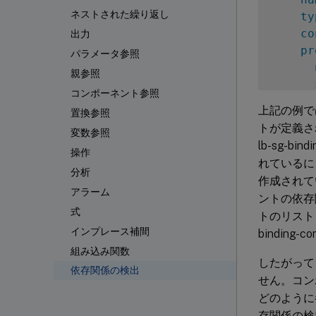
ネストされた繰り返し
ty
co
出力
pr
パラメータ参照
親参照
コンポーネント参照
-
上記の例で
置換参照
na
トが定義され
変数参照
ty
lb-sg-b
pr
操作
れているにも
分析
作成されて
アラーム
ントの依存
式
トのリストを実
インプレース補間
binding-
組み込み関数
したがって
依存関係の検出
せん。コン
どのように
存関係の検