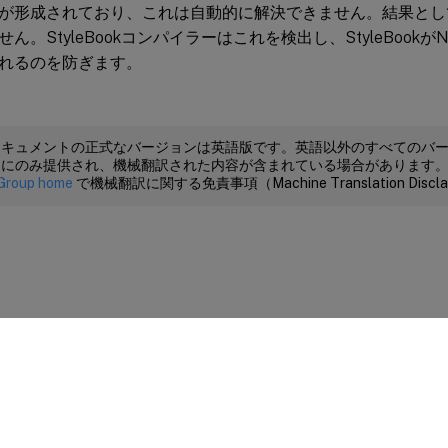
が形成されており、これは自動的に解決できません。結果として、こ
operties
:
。StyleBookコンパイラーはこれを検出し、StyleBookがNetSc
servicegroupname
:
 mysg

れるのを防ぎます。
servicetype
:
 $components.lbvserver
-
comp.prope
ドキュメントの正式なバージョンは英語版です。英語以外のすべてのバ
めにのみ提供され、機械翻訳された内容が含まれている場合があります
Group home
で機械翻訳に関する免責事項（Machine Translation Dis
サイトに関するフィードバック
|
プライバシー