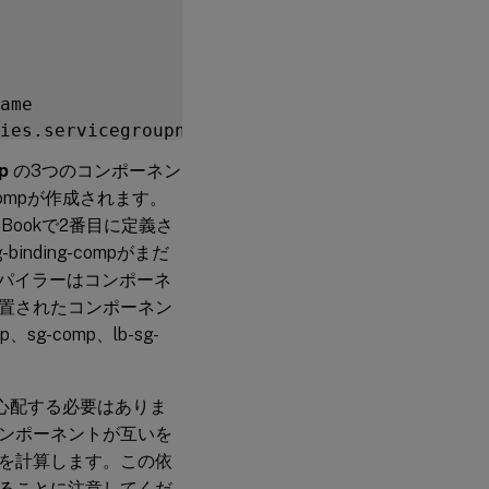
ame

p
の3つのコンポーネン
-compが作成されます。
yleBookで2番目に定義さ
ding-compがまだ
ンパイラーはコンポーネ
置されたコンポーネン
g-comp、lb-sg-
て心配する必要はありま
ンポーネントが互いを
を計算します。この依
ることに注意してくだ