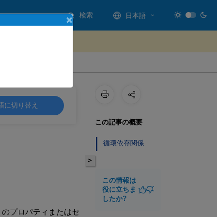
検索
日本語
×
ードバックを提供する
StyleBook の設定
語に切り替え
この記事の概要
循環依存関係
>
この情報は
役に立ちま
したか?
ネントのプロパティまたはセ