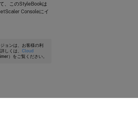
のStyleBookは
aler Consoleにイ
rties.servicetype

ージョンは、お客様の利
。詳しくは、
Cloud
claimer）をご覧ください。
に関する選択肢
|
プライバシーと法令
|
Cookieの設定
|
docs.cloud.com