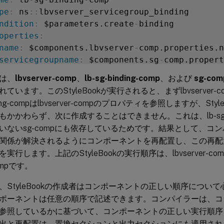
pe
:
 ns
:
:
lbvserver_servicegroup_binding

ndition
:
 $parameters.create
-
binding

operties
:
name
:
 $components.lbvserver
-
comp.properties.n
servicegroupname
:
 $components.sg
-
は、
lbvserver-comp
、
lb-sg-binding-comp
、および
sg-com
me
:
 sg
-
comp

ています。このStyleBookが実行されると、まずlbvserver
pe
:
 ns
:
:
servicegroup

inding-compはlbvserver-compのプロパティを参照しますが、St
operties
:
かかわらず、次に作成することはできません。これは、lb-sg-bin
servicegroupname
:
 mysg

いないsg-compにも依存しているためです。結果として、コ
servicetype
:
 HTTP

関係が解決されるようにコンポーネントを再配置し、この再配
行します。上記のStyleBookの実行順序は、lbvserver-comp、s
compです。
、StyleBookの作成者はコンポーネントの正しい順序につい
ポーネントは任意の順序で記述できます。コンパイラーは、コ
参照しているかに基づいて、コンポーネントの正しい実行順序
出と再配置は、置換セクションと出力セクションにも適用され