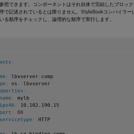
参照できます。コンポーネントはそれ自体で完結したブロック
序で記述されているとは限りません。StyleBookコンパイラ
いる順序をチェックし、論理的な順序で実行します。
ents
:
me
:
 lbvserver
-
comp

pe
:
 ns
:
:
lbvserver

operties
:
name
:
 mylb

ipv46
:
 10.102.190.15

port
:
80
servicetype
:
 HTTP

me
:
 lb
-
sg
-
binding
-
comp
