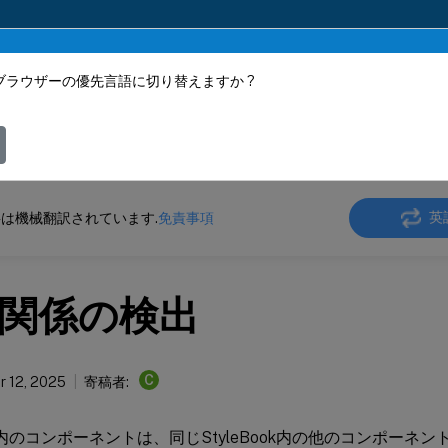
ブラウザーの優先言語に切り替えますか ?
ツは動的に機械翻訳されています。
フィ
ler
Console on-prem
NetScaler Application Delivery Management 14.1
英
は機械翻訳されています.
免責事項
関係の検出
C
 12, 2025
寄稿者:
ook内のコンポーネントは、同じStyleBook内の他のコンポー