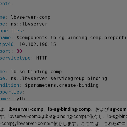
ents
:
me
:
 lbvserver
-
comp

pe
:
 ns
:
:
lbvserver

operties
:
name
:
 $components.lb
-
sg
-
binding
-
comp.properti
ipv46
:
 10.102.190.15

port
:
80
servicetype
:
 HTTP

me
:
 lb
-
sg
-
binding
-
comp

pe
:
 ns
:
:
lbvserver_servicegroup_binding

ndition
:
 $parameters.create
-
binding

operties
:
ame
:
 mylb

servicegroupname
:
 $components.sg
-
comp.propert
は、
lbvserver-comp
、
lb-sg-binding-comp
、および
sg-com
bvserver-compはlb-sg-binding-compに依存し、lb-sg-bin
me
:
 sg
-
comp

-compはlbvserver-compに依存します。ここでは、これ
pe
:
 ns
:
:
servicegroup
