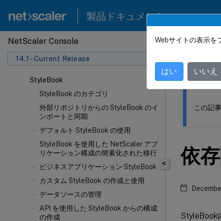
製品ドキュメント
Webサイトの表示を
NetScaler Console
このコンテン
14.1 - Current Release
NetSca
はい
いいえ
StyleBook
StyleBook のカテゴリ
この記事
外部リポジトリからの StyleBook のイ
ンポートと同期
デフォルト StyleBook の使用
StyleBook を使用した NetScaler アプ
依存
リケーション構成の簡素化された移行
<
ビジネスアプリケーション StyleBook
カスタム StyleBook の作成と使用
December
データソースの管理
API を使用した StyleBook からの構成
StyleB
の作成