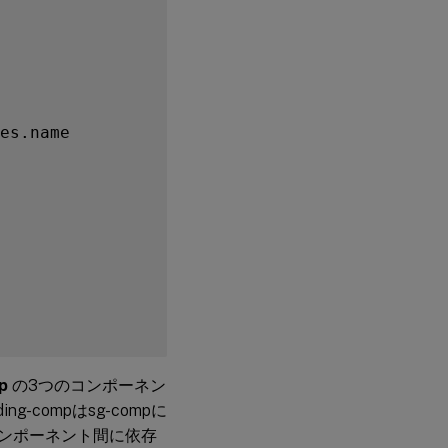
es.name

ies.servicegroupname

p
の3つのコンポーネン
ding-compはsg-compに
らのコンポーネント間に依存