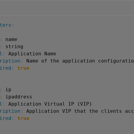
ters
:
:
 name

:
 string

l
:
 Application Name

ription
:
 Name of the application configuratio
ired
:
true
:
 ip

:
 ipaddress

l
:
 Application Virtual IP (VIP)

ription
:
 Application VIP that the clients acc
ired
:
true