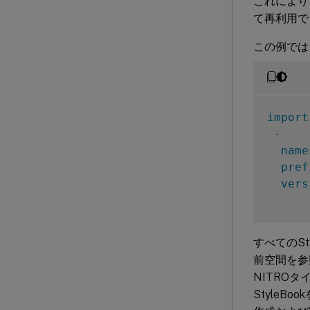
これにより、
て再利用で
この例では、
import
-
name
pref
vers
すべてのSty
前空間を参照
NITRO
StyleB