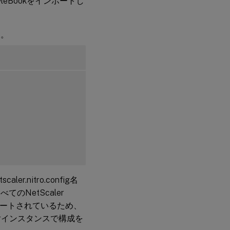
leBookをインポートし
す。
.nitro.config名
のNetScaler
ポートされているため、
lerインスタンスで構成を