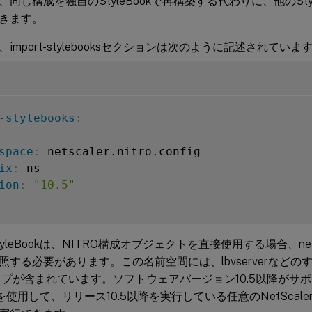
同じ構成を独自のStyleBookで再構築する代わりに、他のSty
きます。
import-stylebooksセクションは次のように記述されていま
-stylebooks
:
space
:
 netscaler.nitro.config

ix
:
 ns

ion
:
"10.5"
leBookは、NITRO構成オブジェクトを直接使用する場合、netscaler
する必要があります。この名前空間には、lbvserverなどのすべて
タイプが含まれています。ソフトウェアバージョン10.5以降がサ
ookを使用して、リリース10.5以降を実行している任意のNetSca