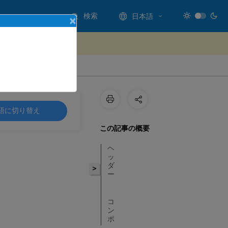
検索
日本語
×
ードバックを提供する
StyleBook の設定
語に切り替え
この記事の概要
ヘ
ッ
ダ
>
ー
コ
ン
ポ
ー