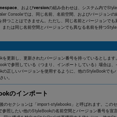
mespace
、および
version
の組み合わせは、システム内でStyle
caler Consoleでは、同じ名前、名前空間、およびバージョ
Bookを持つことはできません。ただし、同じ名前とバージョンで
ook、または同じ名前空間とバージョンでも異なる名前を持つStyl
eBookを更新し、更新されたバージョン番号を持っているとします。こ
leBookで参照している（つまり、インポートしている）場合は
eBookの正しいバージョンを使用するように、他のStyleBook
さい。
eBookのインポート
のセクションは「import-stylebooks」と呼ばれます。
ookで参照したい他のStyleBookの名前空間とバージョン番号