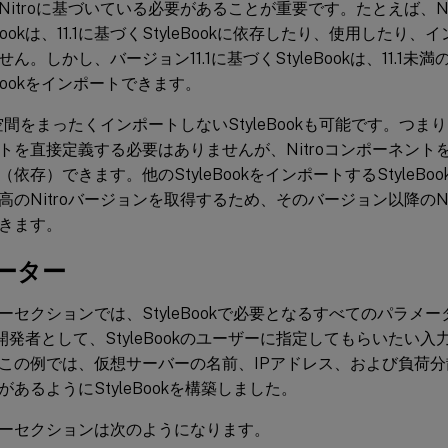
itroに基づいている必要があることが重要です。たとえば、Nit
eBookは、11.1に基づくStyleBookに依存したり、使用した
ん。しかし、バージョン11.1に基づくStyleBookは、11.1
eBookをインポートできます。
前空間をまったくインポートしないStyleBookも可能です。つまり、St
トを直接定義する必要はありませんが、Nitroコンポーネントを定義
依存）できます。他のStyleBookをインポートするStyleB
高のNitroバージョンを取得するため、そのバージョン以降のNet
きます。
ーター
ーセクションでは、StyleBookで必要となるすべてのパラメ
ook開発者として、StyleBookのユーザーに指定してもらいた
この例では、仮想サーバーの名前、IPアドレス、および負荷
あるようにStyleBookを構築しました。
ーセクションは次のようになります。