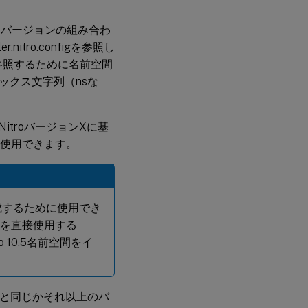
空間とバージョンの組み合わ
itro.configを参照し
kを参照するために名前空間
ックス文字列（nsな
。NitroバージョンXに基
めに使用できます。
を構成するために使用でき
okを直接使用する
itro 10.5名前空間をイ
ookと同じかそれ以上のバ