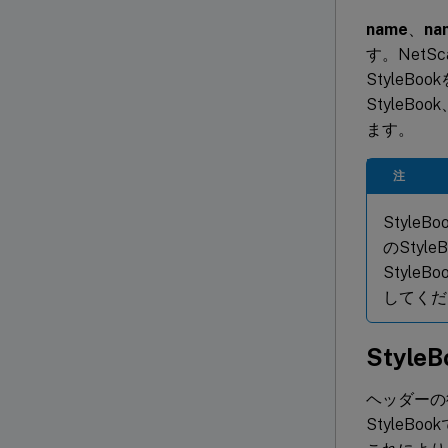
name
、
na
す。NetS
Style
StyleB
ます。
注
Styl
のSty
Styl
してくだ
Styl
ヘッダーの後
StyleB