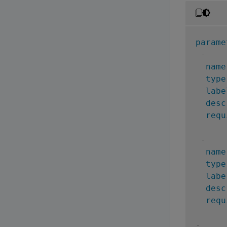
parame
-
name
type
labe
desc
requ
-
name
type
labe
desc
requ
-