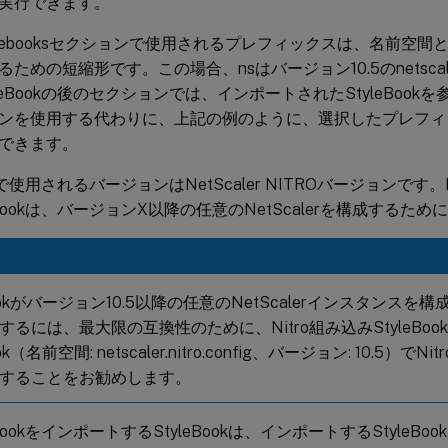
実行できます。
-stylebooksセクションで使用されるプレフィックスは、名前
ための短縮形です。この場合、nsはバージョン10.5のnetscaler.n
leBookの後のセクションでは、インポートされたStyleBoo
ンを使用する代わりに、上記の例のように、選択したプレフィ
できます。
ookで使用されるバージョンはNetScaler NITROバージョンです
eBookは、バージョンX以降の任意のNetScalerを構成するた
Bookがバージョン10.5以降の任意のNetScalerインスタンス
するには、最大限の互換性のために、Nitro組み込みStyleBo
ook（名前空間: netscaler.nitro.config、バージョン: 10.5）でN
することをお勧めします。
eBookをインポートするStyleBookは、インポートするStyleB