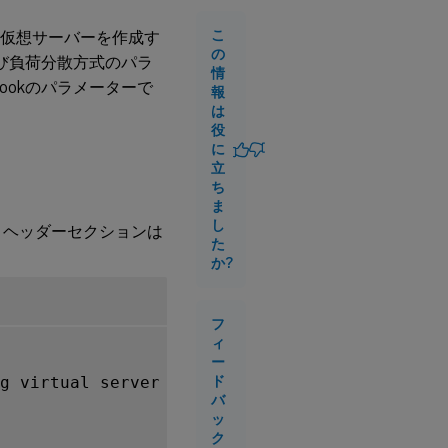
ネ
ン
こ
散仮想サーバーを作成す
ト
の
よび負荷分散方式のパラ
情
ookのパラメーターで
報
StyleBook
は
の構築
役
に
立
ち
ま
し
は、ヘッダーセクションは
た
か?
フ
ィ
ー
ド
バ
ッ
ク