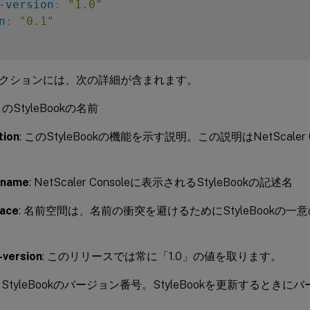
-version
:
"1.0"
n
:
"0.1"
クションには、次の詳細が含まれます。
 このStyleBookの名前
tion
: このStyleBookの機能を示す説明。この説明はNetScaler
-name
: NetScaler Consoleに表示されるStyleBookの記述名
ace
: 名前空間は、名前の衝突を避けるためにStyleBookの
。
version
: このリリースでは常に「1.0」の値を取ります。
: StyleBookのバージョン番号。StyleBookを更新すると
。