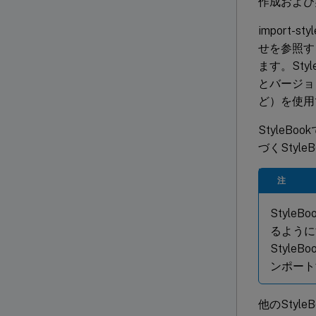
作成および
import
せを参照する
ます。Sty
とバージョ
ど）を使用
StyleB
づくStyl
注
Style
るように
StyleB
ンポート
他のStyl