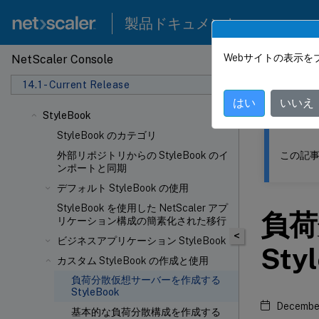
製品ドキュメント
Webサイトの表示を
NetScaler Console
このコンテン
14.1 - Current Release
NetSca
はい
いいえ
StyleBook
StyleBook のカテゴリ
この記事
外部リポジトリからの StyleBook のイ
ンポートと同期
デフォルト StyleBook の使用
StyleBook を使用した NetScaler アプ
負荷
リケーション構成の簡素化された移行
<
ビジネスアプリケーション StyleBook
Sty
カスタム StyleBook の作成と使用
負荷分散仮想サーバーを作成する
StyleBook
December
基本的な負荷分散構成を作成する