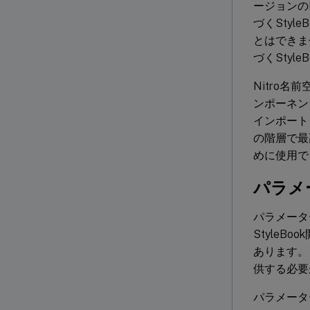
ージョンのN
づくStyl
とはできませ
づくStyl
Nitro名
ンポーネン
インポート（
の階層で最
めに使用で
パラメ
パラメータ
StyleB
あります。
供する必要が
パラメータ