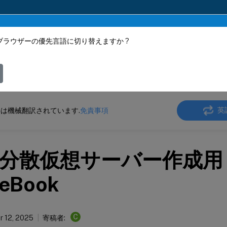
ブラウザーの優先言語に切り替えますか ?
ツは動的に機械翻訳されています。
フィ
ler
Console on-prem
NetScaler Application Delivery Management 14.1
英
は機械翻訳されています.
免責事項
分散仮想サーバー作成用
leBook
C
 12, 2025
寄稿者: