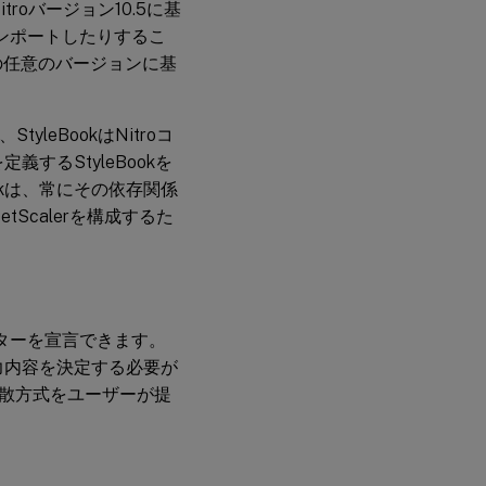
roバージョン10.5に基
り、インポートしたりするこ
未満の任意のバージョンに基
yleBookはNitroコ
するStyleBookを
ookは、常にその依存関係
Scalerを構成するた
ーターを宣言できます。
い入力内容を決定する必要が
分散方式をユーザーが提