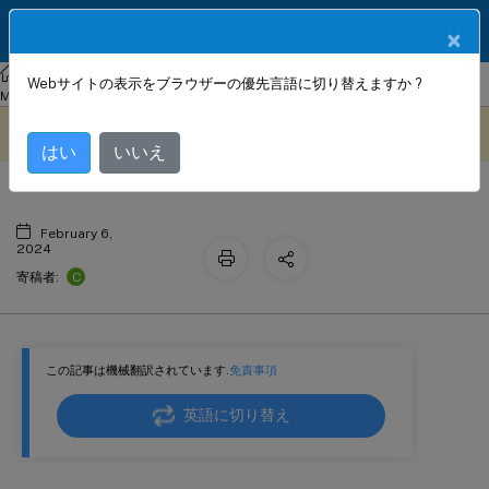
製品ドキュメン
JA
×
ト
NetScaler
Console on-prem
NetScaler Application Delivery
Webサイトの表示をブラウザーの優先言語に切り替えますか ?
repeat構造
Management 14.1
StyleBook の設定
このコンテンツは動的に機械
フィードバックを提供する
翻訳されています。
はい
いいえ
February 6,
2024
C
寄稿者:
この記事は機械翻訳されています.
免責事項
英語に切り替え