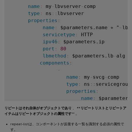
name
:
 my
-
lbvserver
-
comp

type
:
 ns
:
:
lbvserver

properties
:
name
:
 $parameters.name + "
-
lb"

servicetype
:
 HTTP

ipv46
:
 $parameters.ip

port
:
80
lbmethod
:
 $parameters.lb
-
alg

components
:
-
name
:
 my
-
svcg
-
comp

type
:
 ns
:
:
servicegroup

properties
:
name
:
 $parameters
servicetype
:
 HTTP

リピートはそれ自体がオブジェクトであり
、
**リピートリストとリピートア
components
:
イテムはリピートオブジェクトの属性です
** 。
-
repeat-listは、コンポーネントが反復する一覧を識別する必須の属性で
name
:
 lbvserver
-
す。