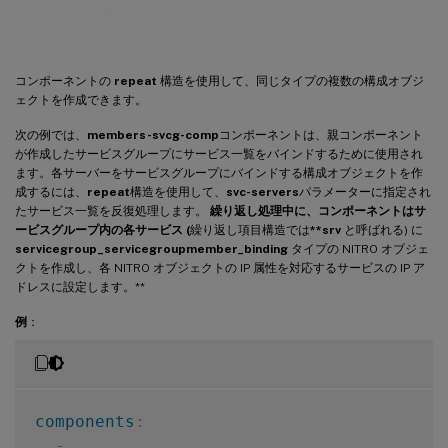
repeat構造
コンポーネントの
repeat
構造を使用して、同じタイプの複数の構成オブジ
ェクトを作成できます。
次の例では、
members-svcg-comp
コンポーネントは、親コンポーネント
が作成したサービスグループにサービス一覧をバインドするために使用され
ます。各サーバーをサービスグループにバインドする構成オブジェクトを作
成するには、
repeat
構造を使用して、
svc-servers
パラメーターに指定され
たサービス一覧を反復処理します。
繰り返し処理中に、コンポーネントはサ
ービスグループ内の各サービス (
繰り返し項目構造では
**srv
と呼ばれる) に
servicegroup_servicegroupmember_binding
タイプの NITRO オブジェ
クトを作成し、各 NITRO オブジェクトの IP 属性を対応するサービスの IP ア
ドレスに設定します。**
例
：
components
:
-