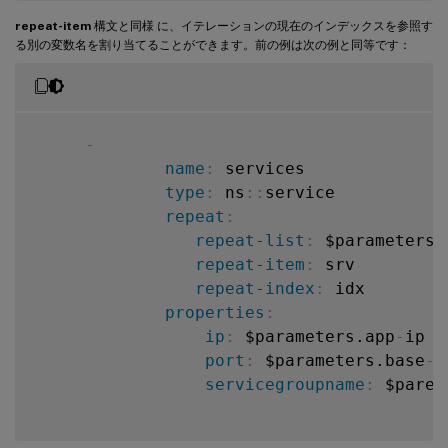
repeat-item
構文と同様 に、イテレーションの現在のインデックスを参照す
る別の変数名を割り当てることができます。前の例は次の例と同等です：
-
name
:
 services

type
:
 ns
:
:
service

repeat
:
repeat-list
:
 $parameters.
repeat-item
:
 srv

repeat-index
:
 idx

properties
:
ip
:
 $parameters.app
-
ip

port
:
 $parameters.base
-
p
servicegroupname
:
 $paren