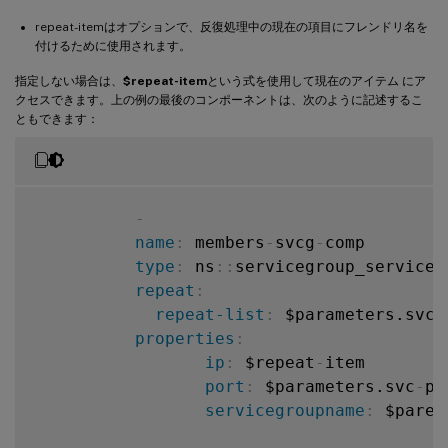
type
:
 ns
:
:
lbvser
repeat-itemはオプションで、反復処理中の現在の項目にフレンドリ名を
properties
:
付けるために使用されます。
name
:
 $par
servicegro
指定しない場合は、
$repeat-item
という式を使用して現在のアイテム にア
-
クセスできます。上の例の最後のコンポーネントは、次のように記述するこ
ともできます：
name
:
 members
-
sv
type
:
 ns
:
:
servic
repeat
:
repeat-list
:
 $
-
repeat-item
:
 s
name
:
 members
-
svcg
-
comp

properties
:
type
:
 ns
:
:
servicegroup_serviceg
ip
:
 $srv

repeat
:
port
:
 $pa
repeat-list
:
 $parameters.svc
-
servicegr
properties
:
ip
:
 $repeat
-
item

port
:
 $parameters.svc
-
po
servicegroupname
:
 $paren