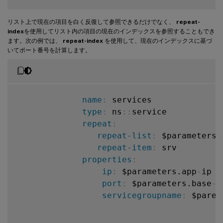
リスト上で現在の項目を白く反復して参照できるだけでなく、
repeat-
index
を使用してリスト内の項目の現在のインデックスを参照することもでき
ます。次の例では、
repeat-index
を使用して、現在のインデックスに基づ
いてポート番号を計算します。
name
:
 services

type
:
 ns
:
:
service

repeat
:
repeat-list
:
 $parameters.
repeat-item
:
 srv

properties
:
ip
:
 $parameters.app
-
ip

port
:
 $parameters.base
-
p
servicegroupname
:
 $paren