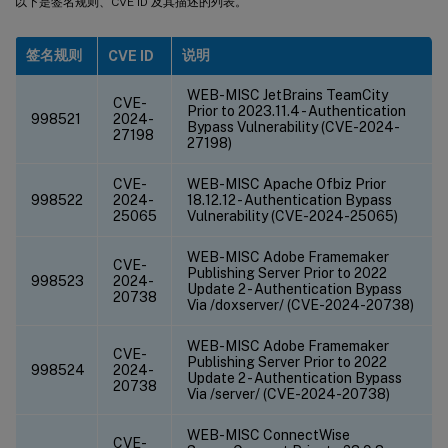
以下是签名规则、CVE ID 及其描述的列表。
签名规则
说明
CVE ID
WEB-MISC JetBrains TeamCity
CVE-
Prior to 2023.11.4 - Authentication
998521
2024-
Bypass Vulnerability (CVE-2024-
27198
27198)
CVE-
WEB-MISC Apache Ofbiz Prior
998522
2024-
18.12.12 - Authentication Bypass
25065
Vulnerability (CVE-2024-25065)
WEB-MISC Adobe Framemaker
CVE-
Publishing Server Prior to 2022
998523
2024-
Update 2 - Authentication Bypass
20738
Via /doxserver/ (CVE-2024-20738)
WEB-MISC Adobe Framemaker
CVE-
Publishing Server Prior to 2022
998524
2024-
Update 2 - Authentication Bypass
20738
Via /server/ (CVE-2024-20738)
WEB-MISC ConnectWise
CVE-