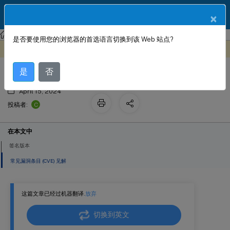
ZH
产品文档
×
NetScaler
NetScaler 13.1
Web App Firewall
签名警报文章
是否要使用您的浏览器的首选语言切换到该 Web 站点?
签名更新版本 126
此内容已经过机器动态翻译。
在此处提供反馈
是
否
April 15, 2024
C
投稿者:
在本文中
签名版本
常见漏洞条目 (CVE) 见解
这篇文章已经过机器翻译.
放弃
切换到英文