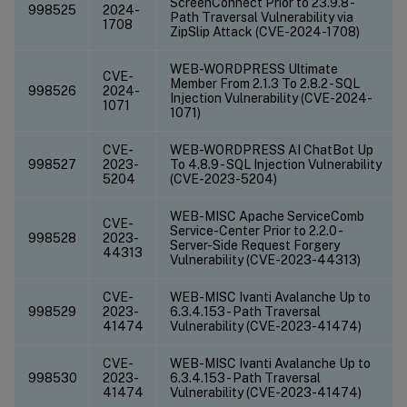
ScreenConnect Prior to 23.9.8 -
998525
2024-
Path Traversal Vulnerability via
1708
ZipSlip Attack (CVE-2024-1708)
WEB-WORDPRESS Ultimate
CVE-
Member From 2.1.3 To 2.8.2 - SQL
998526
2024-
Injection Vulnerability (CVE-2024-
1071
1071)
CVE-
WEB-WORDPRESS AI ChatBot Up
998527
2023-
To 4.8.9 - SQL Injection Vulnerability
5204
(CVE-2023-5204)
WEB-MISC Apache ServiceComb
CVE-
Service-Center Prior to 2.2.0 -
998528
2023-
Server-Side Request Forgery
44313
Vulnerability (CVE-2023-44313)
CVE-
WEB-MISC Ivanti Avalanche Up to
998529
2023-
6.3.4.153 - Path Traversal
41474
Vulnerability (CVE-2023-41474)
CVE-
WEB-MISC Ivanti Avalanche Up to
998530
2023-
6.3.4.153 - Path Traversal
41474
Vulnerability (CVE-2023-41474)