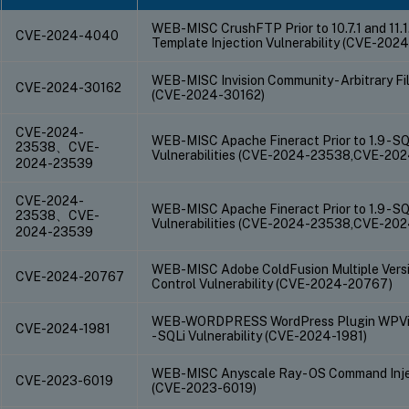
WEB-MISC CrushFTP Prior to 10.7.1 and 11.1.
CVE-2024-4040
Template Injection Vulnerability (CVE-202
WEB-MISC Invision Community - Arbitrary Fil
CVE-2024-30162
(CVE-2024-30162)
CVE-2024-
WEB-MISC Apache Fineract Prior to 1.9 - SQ
23538、CVE-
Vulnerabilities (CVE-2024-23538,CVE-20
2024-23539
CVE-2024-
WEB-MISC Apache Fineract Prior to 1.9 - SQ
23538、CVE-
Vulnerabilities (CVE-2024-23538,CVE-20
2024-23539
WEB-MISC Adobe ColdFusion Multiple Versi
CVE-2024-20767
Control Vulnerability (CVE-2024-20767)
WEB-WORDPRESS WordPress Plugin WPVivi
CVE-2024-1981
- SQLi Vulnerability (CVE-2024-1981)
WEB-MISC Anyscale Ray - OS Command Injec
CVE-2023-6019
(CVE-2023-6019)