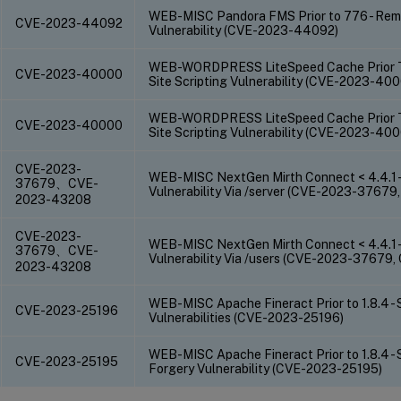
WEB-MISC Pandora FMS Prior to 776 - Rem
CVE-2023-44092
Vulnerability (CVE-2023-44092)
WEB-WORDPRESS LiteSpeed Cache Prior To 5
CVE-2023-40000
Site Scripting Vulnerability (CVE-2023-40
WEB-WORDPRESS LiteSpeed Cache Prior To 5
CVE-2023-40000
Site Scripting Vulnerability (CVE-2023-40
CVE-2023-
WEB-MISC NextGen Mirth Connect < 4.4.1 
37679、CVE-
Vulnerability Via /server (CVE-2023-3767
2023-43208
CVE-2023-
WEB-MISC NextGen Mirth Connect < 4.4.1 
37679、CVE-
Vulnerability Via /users (CVE-2023-3767
2023-43208
WEB-MISC Apache Fineract Prior to 1.8.4 - 
CVE-2023-25196
Vulnerabilities (CVE-2023-25196)
WEB-MISC Apache Fineract Prior to 1.8.4 -
CVE-2023-25195
Forgery Vulnerability (CVE-2023-25195)