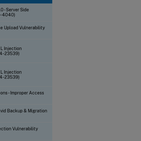
0 - Server Side
4-4040)
e Upload Vulnerability
L Injection
24-23539)
L Injection
24-23539)
ons - Improper Access
d Backup & Migration
tion Vulnerability