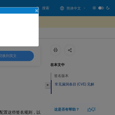
搜索
简体中文
×
处提供反馈
切换到英文
在本文中
签名版本
常见漏洞条目 (CVE) 见解
>
这是否有帮助？
载并配置这些签名规则，以