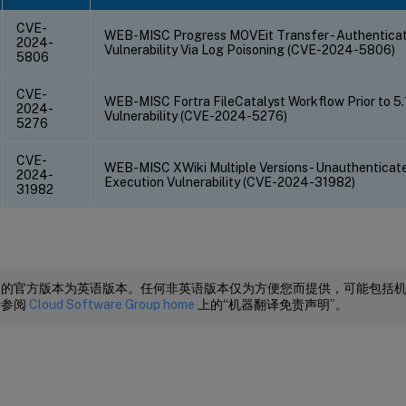
CVE-
WEB-MISC Progress MOVEit Transfer - Authentica
2024-
Vulnerability Via Log Poisoning (CVE-2024-5806)
5806
CVE-
WEB-MISC Fortra FileCatalyst Workflow Prior to 5.1
2024-
Vulnerability (CVE-2024-5276)
5276
CVE-
WEB-MISC XWiki Multiple Versions - Unauthentica
2024-
Execution Vulnerability (CVE-2024-31982)
31982
档的官方版本为英语版本。任何非英语版本仅为方便您而提供，可能包括
请参阅
Cloud Software Group home
上的“机器翻译免责声明”。