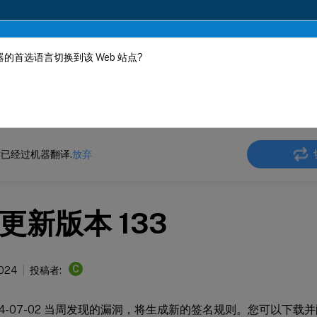
的首选语言切换到该 Web 站点?
机器动态翻译。
在此
ler
NetScaler 13.1
Web App Firewall
签名警报文章
已经过机器翻译.
放弃
更新版本 133
C
2024
投稿者:
024-07-02 当周发现的漏洞，将生成新的签名规则。您可以下