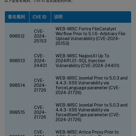
以下是签名规则、CVE ID 及其描述的列表。
签名规则
说明
CVE ID
WEB-MISC Fortra FileCatalyst
CVE-
Worflow Prior to 5.1.6 - Arbitrary File
998512
2024-
Upload Vulnerability (CVE-2024-
25153
25153)
CVE-
WEB-MISC NagiosXI Up To
998513
2024-
2024R1.01 - SQL Injection
24401
Vulnerability (CVE-2024-24401)
WEB-MISC Joomla! Prior to 5.0.3 and
CVE-
4.4.3 - XSS Vulnerability via
998514
2024-
forceLanguage parameter (CVE-
21726
2024-21726)
WEB-MISC Joomla! Prior to 5.0.3 and
CVE-
4.4.3 - XSS Vulnerability via
998515
2024-
forcedItemType parameter (CVE-
21726
2024-21726)
CVE-
WEB-MISC Artica Proxy Prior to