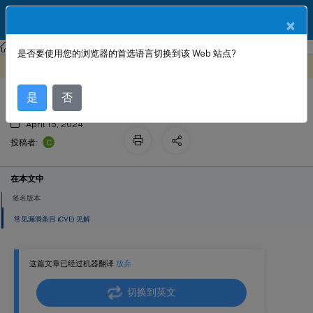
ZH
产品文档
×
NetScaler
NetScaler 13.1
Web App Firewall
签名警报文章
是否要使用您的浏览器的首选语言切换到该 Web 站点?
签名更新版本 127
此内容已经过机器动态翻译。
在此处提供反馈
是
否
April 15, 2024
C
投稿者:
在本文中
签名版本
常见漏洞条目 (CVE) 见解
这篇文章已经过机器翻译.
放弃
切换到英文