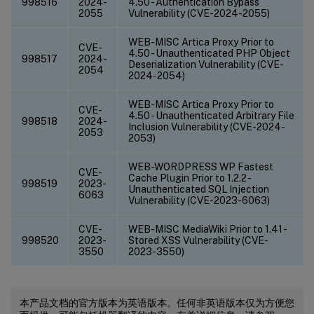
998516
2024-
4.50 - Authentication Bypass
2055
Vulnerability (CVE-2024-2055)
WEB-MISC Artica Proxy Prior to
CVE-
4.50 - Unauthenticated PHP Object
998517
2024-
Deserialization Vulnerability (CVE-
2054
2024-2054)
WEB-MISC Artica Proxy Prior to
CVE-
4.50 - Unauthenticated Arbitrary File
998518
2024-
Inclusion Vulnerability (CVE-2024-
2053
2053)
WEB-WORDPRESS WP Fastest
CVE-
Cache Plugin Prior to 1.2.2 -
998519
2023-
Unauthenticated SQL Injection
6063
Vulnerability (CVE-2023-6063)
CVE-
WEB-MISC MediaWiki Prior to 1.41 -
998520
2023-
Stored XSS Vulnerability (CVE-
3550
2023-3550)
本产品文档的官方版本为英语版本。任何非英语版本仅为方便您