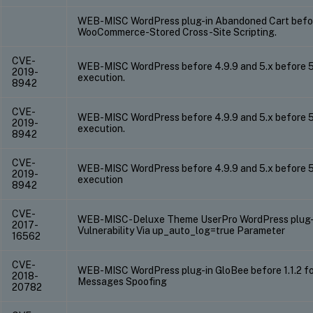
WEB-MISC WordPress plug-in Abandoned Cart before
WooCommerce-Stored Cross-Site Scripting.
CVE-
WEB-MISC WordPress before 4.9.9 and 5.x before 5
2019-
execution.
8942
CVE-
WEB-MISC WordPress before 4.9.9 and 5.x before 5
2019-
execution.
8942
CVE-
WEB-MISC WordPress before 4.9.9 and 5.x before 5
2019-
execution
8942
CVE-
WEB-MISC-Deluxe Theme UserPro WordPress plug-i
2017-
Vulnerability Via up_auto_log=true Parameter
16562
CVE-
WEB-MISC WordPress plug-in GloBee before 1.1.2
2018-
Messages Spoofing
20782