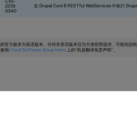
CVE-
在 Drupal Core 8 RESTful WebServices 中执行 D
2019-
6340
档的官方版本为英语版本。任何非英语版本仅为方便您而提供，可能包括
请参阅
Cloud Software Group home
上的“机器翻译免责声明”。
站点反馈
|