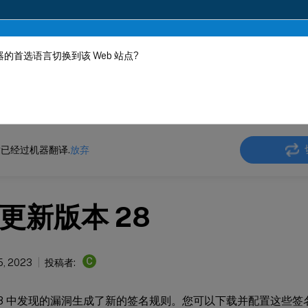
的首选语言切换到该 Web 站点?
机器动态翻译。
在此
ler
NetScaler 13.1
Web App Firewall
签名警报文章
已经过机器翻译.
放弃
更新版本 28
C
5, 2023
投稿者:
28 中发现的漏洞生成了新的签名规则。您可以下载并配置这些