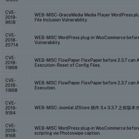
CVE-
WEB-MISC-GraceMedia Media Player WordPress plug-
2019-
File Inclusion Vulnerability
9618
CVE-
WEB-MISC WordPress plug-in WooCommerce before 3.
2018-
Vulnerability.
20714
CVE-
WEB-MISC FlowPaper FlexPaper before 2.3.7 can 
2018-
Execution-Reset of Config Files.
11868
CVE-
WEB-MISC FlowPaper FlexPaper before 2.3.7 can 
2018-
Execution.
11868
CVE-
WEB-MISC-Joomla! J2Store 插件 3.x 3.3.7 之前
2019-
9184
CVE-
WEB-MISC WordPress plug-in WooCommerce before 
2019-
scripting via Photoswipe caption.
9168