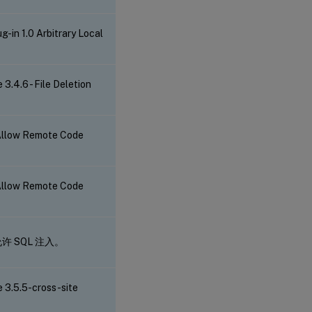
in 1.0 Arbitrary Local
4.6 - File Deletion
Allow Remote Code
Allow Remote Code
版本允许 SQL 注入。
3.5.5-cross-site