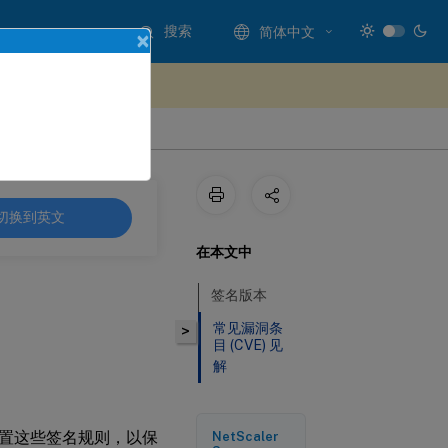
搜索
简体中文
×
处提供反馈
切换到英文
在本文中
签名版本
常见漏洞条
>
目 (CVE) 见
解
并配置这些签名规则，以保
NetScaler