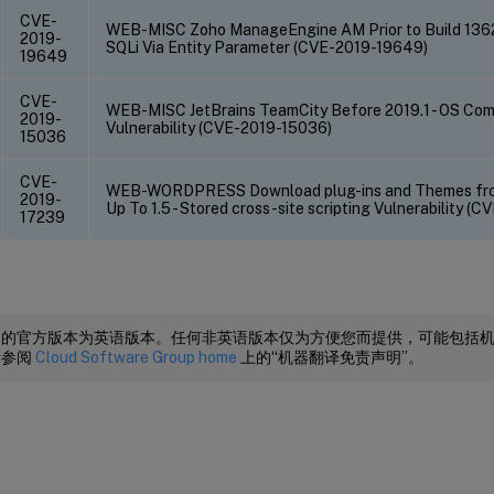
CVE-
WEB-MISC Zoho ManageEngine AM Prior to Build 1362
2019-
SQLi Via Entity Parameter (CVE-2019-19649)
19649
CVE-
WEB-MISC JetBrains TeamCity Before 2019.1 - OS Com
2019-
Vulnerability (CVE-2019-15036)
15036
CVE-
WEB-WORDPRESS Download plug-ins and Themes fro
2019-
Up To 1.5 - Stored cross-site scripting Vulnerability (
17239
档的官方版本为英语版本。任何非英语版本仅为方便您而提供，可能包括
请参阅
Cloud Software Group home
上的“机器翻译免责声明”。