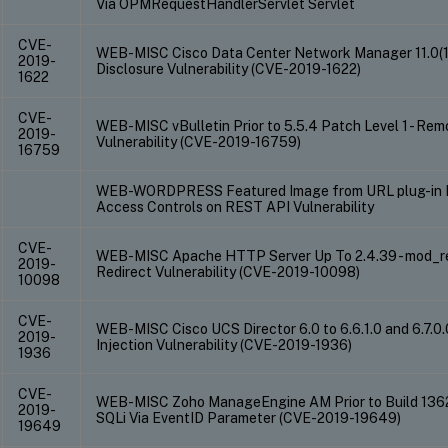
Via OPMRequestHandlerServlet Servlet
CVE-
WEB-MISC Cisco Data Center Network Manager 11.0(1) 
2019-
Disclosure Vulnerability (CVE-2019-1622)
1622
CVE-
WEB-MISC vBulletin Prior to 5.5.4 Patch Level 1 - Re
2019-
Vulnerability (CVE-2019-16759)
16759
WEB-WORDPRESS Featured Image from URL plug-in Prio
Access Controls on REST API Vulnerability
CVE-
WEB-MISC Apache HTTP Server Up To 2.4.39 - mod_re
2019-
Redirect Vulnerability (CVE-2019-10098)
10098
CVE-
WEB-MISC Cisco UCS Director 6.0 to 6.6.1.0 and 6.7.0.
2019-
Injection Vulnerability (CVE-2019-1936)
1936
CVE-
WEB-MISC Zoho ManageEngine AM Prior to Build 1362
2019-
SQLi Via EventID Parameter (CVE-2019-19649)
19649