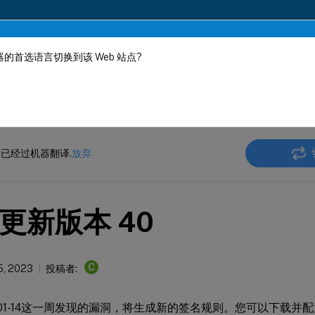
的首选语言切换到该 Web 站点?
机器动态翻译。
在此
ler
NetScaler 13.1
Web App Firewall
签名警报文章
已经过机器翻译.
放弃
更新版本 40
C
5, 2023
投稿者:
0-01-14这一周发现的漏洞，将生成新的签名规则。您可以下载