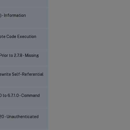
- Information
mote Code Execution
r to 2.7.8 - Missing
write Self-Referential
0 to 6.7.1.0 - Command
0 - Unauthenticated