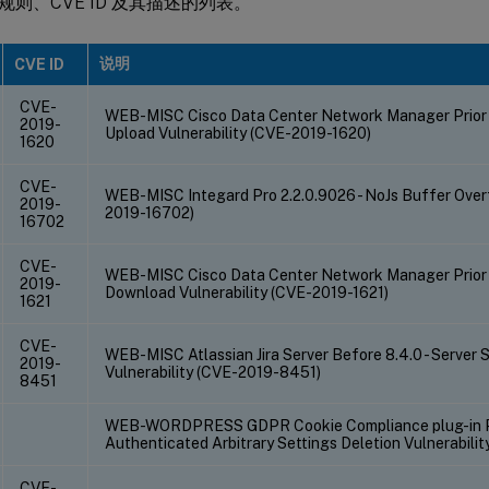
则、CVE ID 及其描述的列表。
说明
CVE ID
CVE-
WEB-MISC Cisco Data Center Network Manager Prior To 1
2019-
Upload Vulnerability (CVE-2019-1620)
1620
CVE-
WEB-MISC Integard Pro 2.2.0.9026 - NoJs Buffer Overf
2019-
2019-16702)
16702
CVE-
WEB-MISC Cisco Data Center Network Manager Prior To 1
2019-
Download Vulnerability (CVE-2019-1621)
1621
CVE-
WEB-MISC Atlassian Jira Server Before 8.4.0 - Server 
2019-
Vulnerability (CVE-2019-8451)
8451
WEB-WORDPRESS GDPR Cookie Compliance plug-in Pri
Authenticated Arbitrary Settings Deletion Vulnerabilit
CVE-