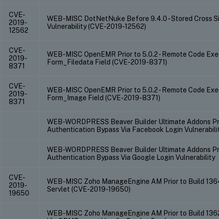
CVE-
WEB-MISC DotNetNuke Before 9.4.0 - Stored Cross Si
2019-
Vulnerability (CVE-2019-12562)
12562
CVE-
WEB-MISC OpenEMR Prior to 5.0.2 - Remote Code Execu
2019-
Form_Filedata Field (CVE-2019-8371)
8371
CVE-
WEB-MISC OpenEMR Prior to 5.0.2 - Remote Code Execu
2019-
Form_Image Field (CVE-2019-8371)
8371
WEB-WORDPRESS Beaver Builder Ultimate Addons Prior
Authentication Bypass Via Facebook Login Vulnerabili
WEB-WORDPRESS Beaver Builder Ultimate Addons Prior
Authentication Bypass Via Google Login Vulnerability
CVE-
WEB-MISC Zoho ManageEngine AM Prior to Build 1364
2019-
Servlet (CVE-2019-19650)
19650
WEB-MISC Zoho ManageEngine AM Prior to Build 13620