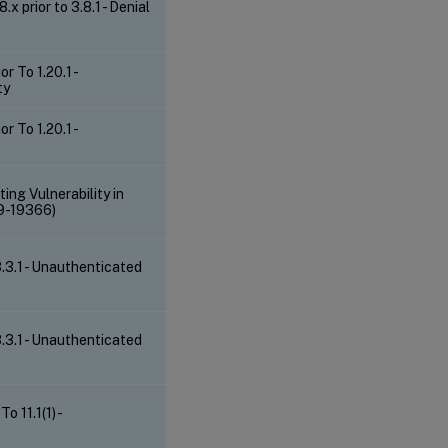
x prior to 3.8.1 - Denial
 To 1.20.1 -
ty
 To 1.20.1 -
ing Vulnerability in
9-19366)
3.1 - Unauthenticated
3.1 - Unauthenticated
 11.1(1) -