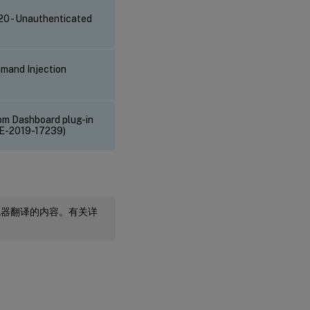
0 - Unauthenticated
mand Injection
m Dashboard plug-in
CVE-2019-17239)
机器翻译的内容。有关详