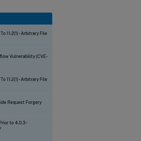
1.2(1) - Arbitrary File
low Vulnerability (CVE-
1.2(1) - Arbitrary File
Side Request Forgery
or to 4.0.3 -
y