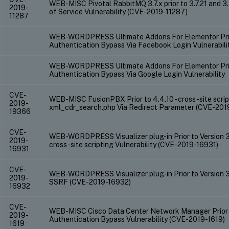
WEB-MISC Pivotal RabbitMQ 3.7.x prior to 3.7.21 and 3.8.
2019-
of Service Vulnerability (CVE-2019-11287)
11287
WEB-WORDPRESS Ultimate Addons For Elementor Prior
Authentication Bypass Via Facebook Login Vulnerabili
WEB-WORDPRESS Ultimate Addons For Elementor Prior
Authentication Bypass Via Google Login Vulnerability
CVE-
WEB-MISC FusionPBX Prior to 4.4.10 - cross-site script
2019-
xml_cdr_search.php Via Redirect Parameter (CVE-201
19366
CVE-
WEB-WORDPRESS Visualizer plug-in Prior to Version 3.
2019-
cross-site scripting Vulnerability (CVE-2019-16931)
16931
CVE-
WEB-WORDPRESS Visualizer plug-in Prior to Version 3.
2019-
SSRF (CVE-2019-16932)
16932
CVE-
WEB-MISC Cisco Data Center Network Manager Prior To
2019-
Authentication Bypass Vulnerability (CVE-2019-1619)
1619