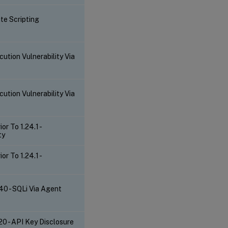
te Scripting
tion Vulnerability Via
tion Vulnerability Via
 To 1.24.1 -
ty
 To 1.24.1 -
0 - SQLi Via Agent
 - API Key Disclosure