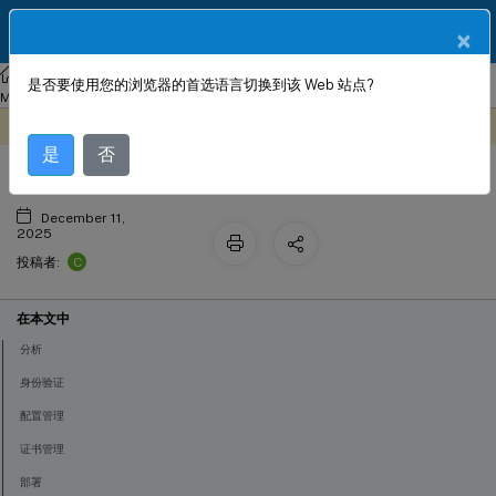
ZH
产品文档
×
NetScaler
Console 本地部署
NetScaler Application Delivery
是否要使用您的浏览器的首选语言切换到该 Web 站点?
常见问题
Management 13.1
此内容已经过机器动态翻译。
在此处提供反馈
是
否
December 11,
2025
C
投稿者:
在本文中
分析
身份验证
配置管理
证书管理
部署