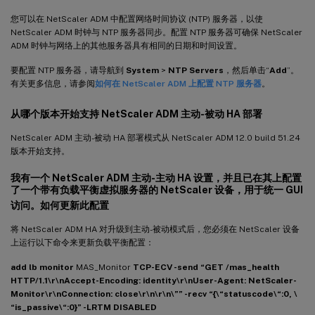
您可以在 NetScaler ADM 中配置网络时间协议 (NTP) 服务器，以使
NetScaler ADM 时钟与 NTP 服务器同步。配置 NTP 服务器可确保 NetScaler
ADM 时钟与网络上的其他服务器具有相同的日期和时间设置。
要配置 NTP 服务器，请导航到
System
>
NTP Servers
，然后单击“
Add
”。
有关更多信息，请参阅
如何在 NetScaler ADM 上配置 NTP 服务器
。
从哪个版本开始支持 NetScaler ADM 主动-被动 HA 部署
NetScaler ADM 主动-被动 HA 部署模式从 NetScaler ADM 12.0 build 51.24
版本开始支持。
我有一个 NetScaler ADM 主动-主动 HA 设置，并且已在其上配置
了一个带有负载平衡虚拟服务器的 NetScaler 设备，用于统一 GUI
访问。如何更新此配置
将 NetScaler ADM HA 对升级到主动-被动模式后，您必须在 NetScaler 设备
上运行以下命令来更新负载平衡配置：
add lb monitor
MAS_Monitor
TCP-ECV -send “GET /mas_health
HTTP/1.1\r\nAccept-Encoding: identity\r\nUser-Agent: NetScaler-
Monitor\r\nConnection: close\r\n\r\n\”” -recv “{\“statuscode\“:0, \
“is_passive\“:0}” -LRTM DISABLED