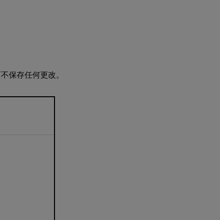
据
使
用
不
带
集
不保存任何更改。
合
的
自
定
义
数
据
源
使
用
带
集
合
的
自
定