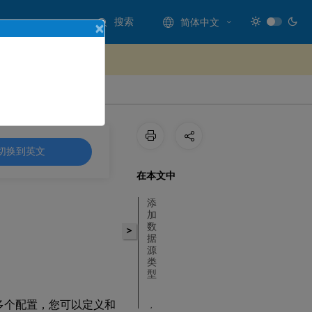
搜索
简体中文
×
处提供反馈
切换到英文
在本文中
添
加
数
>
据
源
类
型
多个配置，您可以定义和
在