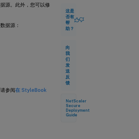
作为数据源。此外，您可以修
数
据
这是
源
否有
类
帮
义数据源：
型
助？
下
添
加
集
向
合
我
架
们
构
发
送
反
添
馈
加
，请参阅
在 StyleBook
数
据
源
NetScaler
Secure
Deployment
Guide
添
加
集
合
数