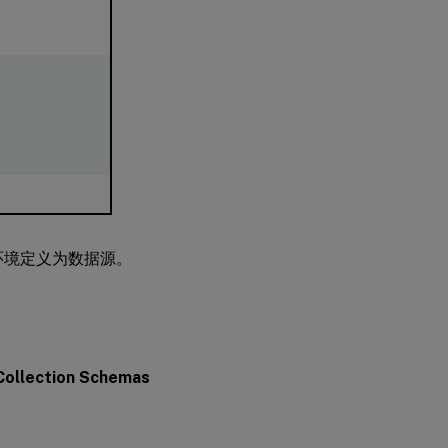
义
数
据
源
环境定义为数据源。
Collection Schemas