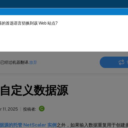
的首选语言切换到该 Web 站点?
机器动态翻译。
在此
ler
Console 本地部署
NetScaler 应用交付管理 14.1
StyleBook 配置
已经过机器翻译.
放弃
自定义数据源
C
 11, 2025
投稿者:
源的托管 NetScaler 实例
之外，如果输入数据重复用于创建