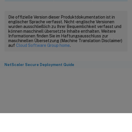
Die offizielle Version dieser Produktdokumentation ist in
englischer Sprache verfasst. Nicht-englische Versionen
wurden ausschließlich zu Ihrer Bequemlichkeit verfasst und
können maschinell übersetzte Inhalte enthalten. Weitere
Informationen finden Sie im Haftungsausschluss zur
maschinellen Übersetzung (Machine Translation Disclaimer)
auf
Cloud Software Group home
.
NetScaler Secure Deployment Guide