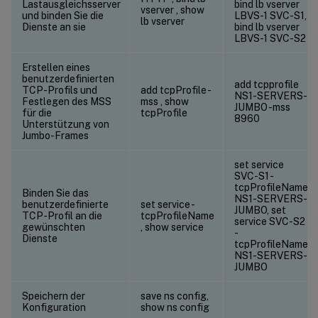
Lastausgleichsserver
bind lb vserver
vserver
, show
und binden Sie die
LBVS-1 SVC-S1,
lb vserver
Dienste an sie
bind lb vserver
LBVS-1 SVC-S2
Erstellen eines
benutzerdefinierten
add tcpprofile
TCP-Profils und
add tcpProfile
-
NS1-SERVERS-
Festlegen des MSS
mss
, show
JUMBO -mss
für die
tcpProfile
8960
Unterstützung von
Jumbo-Frames
set service
SVC-S1 -
tcpProfileName
Binden Sie das
NS1-SERVERS-
benutzerdefinierte
set service
-
JUMBO, set
TCP-Profil an die
tcpProfileName
service SVC-S2
gewünschten
, show service
-
Dienste
tcpProfileName
NS1-SERVERS-
JUMBO
Speichern der
save ns config,
Konfiguration
show ns config