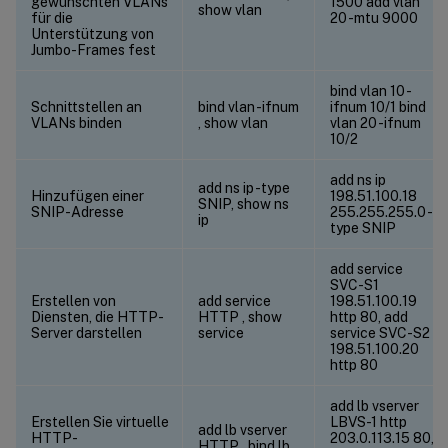
gewünschten VLANs
1500 add vlan
show vlan
für die
20 -mtu 9000
Unterstützung von
Jumbo-Frames fest
bind vlan 10 -
Schnittstellen an
bind vlan
-ifnum
ifnum 10/1 bind
VLANs binden
, show vlan
vlan 20 -ifnum
10/2
add ns ip
add ns ip
-type
Hinzufügen einer
198.51.100.18
SNIP, show ns
SNIP-Adresse
255.255.255.0 -
ip
type SNIP
add service
SVC-S1
Erstellen von
add service
198.51.100.19
Diensten, die HTTP-
HTTP
, show
http 80, add
Server darstellen
service
service SVC-S2
198.51.100.20
http 80
add lb vserver
Erstellen Sie virtuelle
LBVS-1 http
add lb vserver
HTTP-
203.0.113.15 80,
HTTP
, bind lb