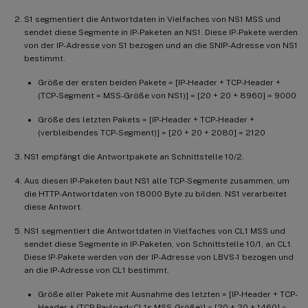
S1 segmentiert die Antwortdaten in Vielfaches von NS1 MSS und
sendet diese Segmente in IP-Paketen an NS1. Diese IP-Pakete werden
von der IP-Adresse von S1 bezogen und an die SNIP-Adresse von NS1
bestimmt.
Größe der ersten beiden Pakete = [IP-Header + TCP-Header +
(TCP-Segment = MSS-Größe von NS1)] = [20 + 20 + 8960] = 9000
Größe des letzten Pakets = [IP-Header + TCP-Header +
(verbleibendes TCP-Segment)] = [20 + 20 + 2080] = 2120
NS1 empfängt die Antwortpakete an Schnittstelle 10/2.
Aus diesen IP-Paketen baut NS1 alle TCP-Segmente zusammen, um
die HTTP-Antwortdaten von 18000 Byte zu bilden. NS1 verarbeitet
diese Antwort.
NS1 segmentiert die Antwortdaten in Vielfaches von CL1 MSS und
sendet diese Segmente in IP-Paketen, von Schnittstelle 10/1, an CL1.
Diese IP-Pakete werden von der IP-Adresse von LBVS-1 bezogen und
an die IP-Adresse von CL1 bestimmt.
Größe aller Pakete mit Ausnahme des letzten = [IP-Header + TCP-
Header + (TCP Payload=CL1s MSS-Größe)] = [20 + 20 + 1460] =