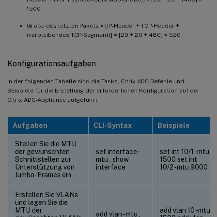
1500
Größe des letzten Pakets = [IP-Header + TCP-Header +
(verbleibendes TCP-Segment)] = [20 + 20 + 480] = 520
Konfigurationsaufgaben
In der folgenden Tabelle sind die Tasks, Citrix ADC Befehle und
Beispiele für die Erstellung der erforderlichen Konfiguration auf der
Citrix ADC-Appliance aufgeführt.
Aufgaben
CLI-Syntax
Beispiele
Stellen Sie die MTU
der gewünschten
set interface
-
set int 10/1 -mtu
Schnittstellen zur
mtu
, show
1500 set int
Unterstützung von
interface
10/2 -mtu 9000
Jumbo-Frames ein
Erstellen Sie VLANs
und legen Sie die
MTU der
add vlan 10 -mtu
add vlan
-mtu
,