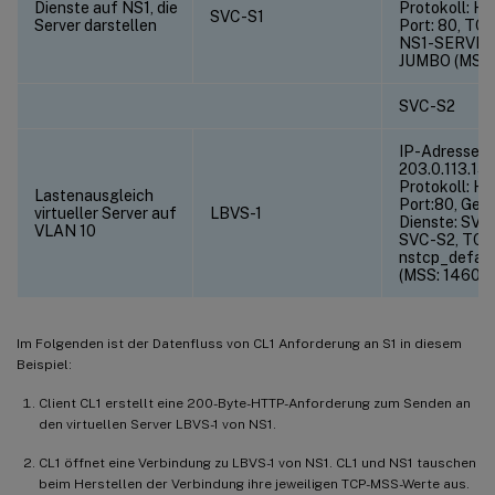
Dienste auf NS1, die
Protokoll: H
SVC-S1
Server darstellen
Port: 80, TCP
NS1-SERVER
JUMBO (MSS:
SVC-S2
IP-Adresse =
203.0.113.15,
Protokoll: H
Lastenausgleich
Port:80, Geb
virtueller Server auf
LBVS-1
Dienste: SVC
VLAN 10
SVC-S2, TCP-
nstcp_defaul
(MSS: 1460)
Im Folgenden ist der Datenfluss von CL1 Anforderung an S1 in diesem
Beispiel:
Client CL1 erstellt eine 200-Byte-HTTP-Anforderung zum Senden an
den virtuellen Server LBVS-1 von NS1.
CL1 öffnet eine Verbindung zu LBVS-1 von NS1. CL1 und NS1 tauschen
beim Herstellen der Verbindung ihre jeweiligen TCP-MSS-Werte aus.