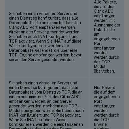
Alle Pakete,
die auf dem
Citrix ADC
Sie haben einen virtuellen Server und
empfangen
einen Dienst so konfiguriert, dass alle
werden, mit
Datenpakete, die an einem bestimmten
Ausnahme der
Citrix ADC Port empfangen werden,
Pakete, die
direkt an den Server gesendet werden.
am
Sie haben auch INAT konfiguriert und
angegebenen
TCP aktiviert. Wenn Sie INAT auf diese
Port
Weise konfigurieren, werden alle
empfangen
Datenpakete gesendet, die über eine
werden,
TCP-Engine empfangen werden, bevor
werden durch
sie an den Server gesendet werden.
das TCP-
Modul
übergeben.
Sie haben einen virtuellen Server und
einen Dienst so konfiguriert, dass alle
Nur Pakete,
Datenpakete vom Diensttyp TCP, die an
die auf dem
einem bestimmten Port des Citrix ADC
angegebenen
empfangen werden, an den Server
Port
gesendet werden, nachdem das TCP-
empfangen
Modul übergeben wurde. Sie haben auch
werden,
INAT konfiguriert und TCP deaktiviert.
werden durch
Wenn Sie INAT auf diese Weise
die TCP-
konfigurieren, werden die empfangenen
Engine
Datenpakete direkt an den Server
geleitet.