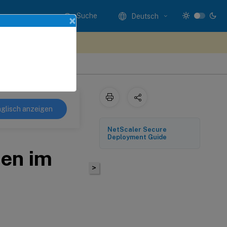
Suche
Deutsch
×
n Sie hier Feedback
glisch anzeigen
NetScaler Secure
Deployment Guide
sen im
>