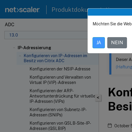
Produktdokumentation
Möchten Sie die Web
ADC
Dieser Inhalt
13.0
NetSca
JA
NEIN
IP-Adressierung
Konfigurieren von IP-Adressen im
Dieser A
Besitz von Citrix ADC
(Haftun
Konfigurieren der NSIP-Adresse
Konfigurieren und Verwalten von
Virtual IP (VIP) -Adressen
Konf
Konfigurieren der ARP-
Antwortunterdrückung für virtuelle
<
IP-Adressen (VIPs)
Besi
Konfigurieren von Subnetz-IP-
Adressen (SNIPs)
Konfigurieren von GSLB-Site-IP-
October 
Adressen (GSLBIP)