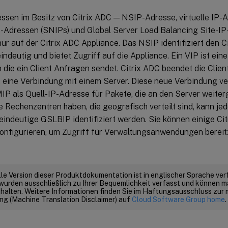
ssen im Besitz von Citrix ADC — NSIP-Adresse, virtuelle IP-A
-Adressen (SNIPs) und Global Server Load Balancing Site-IP
nur auf der Citrix ADC Appliance. Das NSIP identifiziert den C
ndeutig und bietet Zugriff auf die Appliance. Ein VIP ist eine
n die ein Client Anfragen sendet. Citrix ADC beendet die Cli
ert eine Verbindung mit einem Server. Diese neue Verbindung 
MIP als Quell-IP-Adresse für Pakete, die an den Server weite
e Rechenzentren haben, die geografisch verteilt sind, kann j
eindeutige GSLBIP identifiziert werden. Sie können einige Ci
onfigurieren, um Zugriff für Verwaltungsanwendungen bereitz
elle Version dieser Produktdokumentation ist in englischer Sprache ver
wurden ausschließlich zu Ihrer Bequemlichkeit verfasst und können m
thalten. Weitere Informationen finden Sie im Haftungsausschluss zur
g (Machine Translation Disclaimer) auf
Cloud Software Group home
.