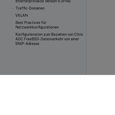
Internetprotokoll Version 6 (IPv6)
Traffic-Domänen
VXLAN
Best Practices für
Netzwerkkonfigurationen
Konfigurieration zum Beziehen von Citrix
ADC FreeBSD-Datenverkehr von einer
SNIP-Adresse