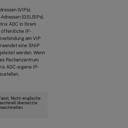
dressen (VIPs),
-Adressen (GSLBIPs),
itrix ADC in Ihrem
 öffentliche IP-
entverbindung am VIP
verwendet eine SNIP
rgeleitet werden. Wenn
edes Rechenzentrum
trix ADC-eigene IP-
ustellen.
fasst. Nicht-englische
aschinell übersetzte
 maschinellen