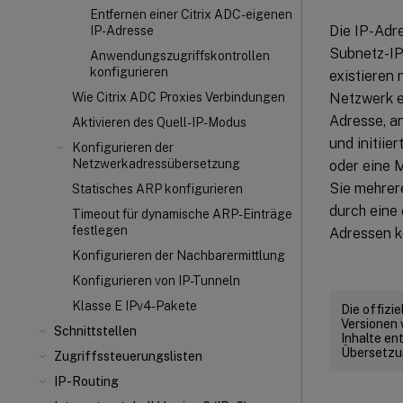
Entfernen einer Citrix ADC-eigenen
Die IP-Adre
IP-Adresse
Subnetz-IP
Anwendungszugriffskontrollen
konfigurieren
existieren 
Netzwerk ei
Wie Citrix ADC Proxies Verbindungen
Adresse, a
Aktivieren des Quell-IP-Modus
und initii
Konfigurieren der
Netzwerkadressübersetzung
oder eine 
Sie mehrer
Statisches ARP konfigurieren
durch eine 
Timeout für dynamische ARP-Einträge
festlegen
Adressen k
Konfigurieren der Nachbarermittlung
Konfigurieren von IP-Tunneln
Klasse E IPv4-Pakete
Die offizi
Versionen 
Schnittstellen
Inhalte en
Übersetzun
Zugriffssteuerungslisten
IP-Routing