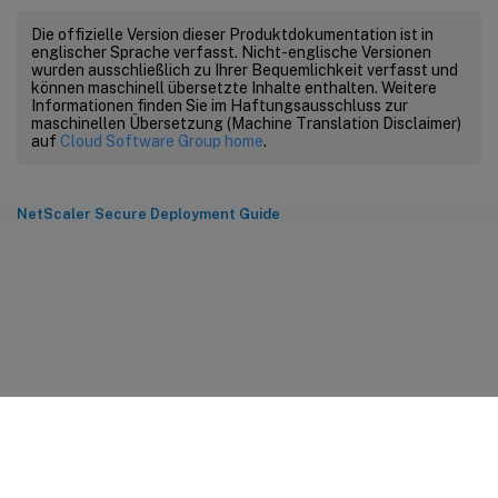
Die offizielle Version dieser Produktdokumentation ist in
englischer Sprache verfasst. Nicht-englische Versionen
wurden ausschließlich zu Ihrer Bequemlichkeit verfasst und
können maschinell übersetzte Inhalte enthalten. Weitere
Informationen finden Sie im Haftungsausschluss zur
maschinellen Übersetzung (Machine Translation Disclaimer)
auf
Cloud Software Group home
.
NetScaler Secure Deployment Guide