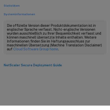
Statistiken
Systeminformationen
Die offizielle Version dieser Produktdokumentation ist in
englischer Sprache verfasst. Nicht-englische Versionen
wurden ausschließlich zu Ihrer Bequemlichkeit verfasst und
können maschinell übersetzte Inhalte enthalten. Weitere
Informationen finden Sie im Haftungsausschluss zur
maschinellen Übersetzung (Machine Translation Disclaimer)
auf
Cloud Software Group home
.
NetScaler Secure Deployment Guide