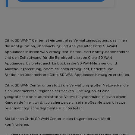
Citrix SD-WAN Center 11.2
™
Citrix SD-WAN
Center ist ein zentrales Verwaltungssystem, das Ihnen
die Konfiguration, Überwachung und Analyse aller Citrix SD-WAN
Appliances in Ihrem WAN ermöglicht. Es reduziert Konfigurationsfehler
und den Zeitaufwand für die Bereitstellung von Citrix SD-WAN
Appliances. Es bietet auch Einblick in die SD-WAN-Netzwerk- und
Anwendungsleistung, indem es Ihnen ermöglicht, Berichte und
Statistiken über mehrere Citrix SD-WAN Appliances hinweg zu erstellen.
Citrix SD-WAN Center unterstützt die Verwaltung großer Netzwerke, die
sich über mehrere Regionen erstrecken. Eine Region ist eine
geografische oder administrative Verwaltungsdomäne, die von einem
Kunden definiert wird, typischerweise um ein großes Netzwerk in zwei
oder mehr logische Segmente zu unterteilen.
Sie können Citrix SD-WAN Center in den folgenden zwei Modi
konfigurieren:
Einzelregionen-Netzwerk:
Verwenden Sie diesen Modus, um Citrix