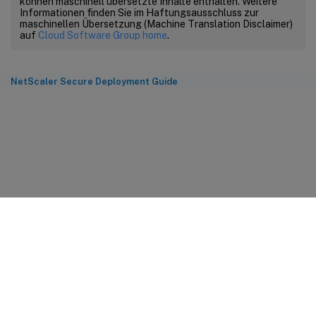
können maschinell übersetzte Inhalte enthalten. Weitere
Informationen finden Sie im Haftungsausschluss zur
maschinellen Übersetzung (Machine Translation Disclaimer)
auf
Cloud Software Group home
.
NetScaler Secure Deployment Guide
Feedback zur Site
Ihre Datenschutzauswahl
Datenschutz und rechtliche
Bestimmungen
Cookie-Einstellungen
docs.cloud.com
© 1999-
2026
Cloud Software Group, Inc. All rights reserved.