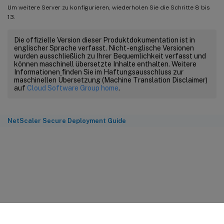
Um weitere Server zu konfigurieren, wiederholen Sie die Schritte 8 bis
13.
Die offizielle Version dieser Produktdokumentation ist in
englischer Sprache verfasst. Nicht-englische Versionen
wurden ausschließlich zu Ihrer Bequemlichkeit verfasst und
können maschinell übersetzte Inhalte enthalten. Weitere
Informationen finden Sie im Haftungsausschluss zur
maschinellen Übersetzung (Machine Translation Disclaimer)
auf
Cloud Software Group home
.
NetScaler Secure Deployment Guide