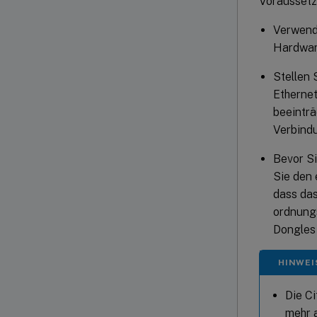
Voraussetz
Verwend
Hardwar
Stellen 
Ethernet
beeinträ
Verbindu
Bevor S
Sie den 
dass das
ordnungs
Dongles 
HINWEI
Die C
mehr a