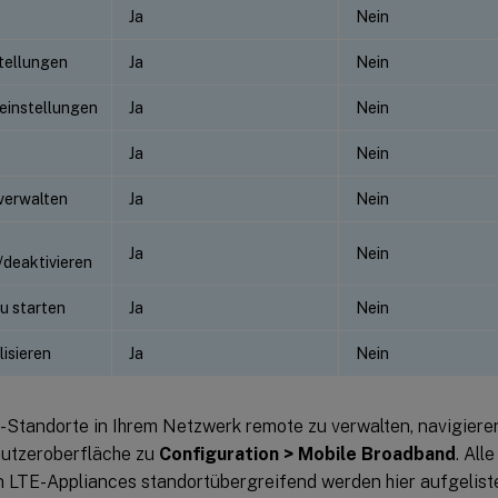
Ja
Nein
tellungen
Ja
Nein
instellungen
Ja
Nein
Ja
Nein
verwalten
Ja
Nein
Ja
Nein
/deaktivieren
u starten
Ja
Nein
isieren
Ja
Nein
-Standorte in Ihrem Netzwerk remote zu verwalten, navigier
utzeroberfläche zu
Configuration > Mobile Broadband
. Al
n LTE-Appliances standortübergreifend werden hier aufgeliste