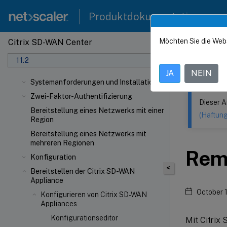
Produktdokumentation
Möchten Sie die Web
Citrix SD-WAN Center
Dieser Inhalt
11.2
Citrix
JA
NEIN
Systemanforderungen und Installation
Zwei-Faktor-Authentifizierung
Dieser A
Bereitstellung eines Netzwerks mit einer
(Haftun
Region
Bereitstellung eines Netzwerks mit
mehreren Regionen
Rem
Konfiguration
<
Bereitstellen der Citrix SD-WAN
Appliance
October 
Konfigurieren von Citrix SD-WAN
Appliances
Konfigurationseditor
Mit Citrix