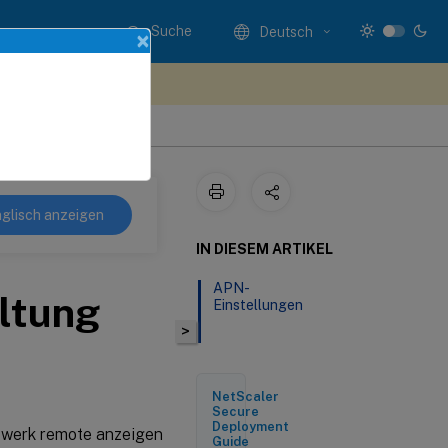
Suche
Deutsch
×
n Sie hier Feedback
glisch anzeigen
IN DIESEM ARTIKEL
APN-
ltung
Einstellungen
>
NetScaler
Secure
Deployment
zwerk remote anzeigen
Guide