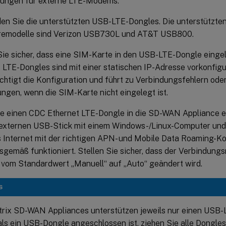
ungen für externe LTE-Modems:
en Sie die unterstützten USB-LTE-Dongles. Die unterstützte
emodelle sind Verizon USB730L und AT&T USB800.
Sie sicher, dass eine SIM-Karte in den USB-LTE-Dongle eingel
 LTE-Dongles sind mit einer statischen IP-Adresse vorkonfigur
chtigt die Konfiguration und führt zu Verbindungsfehlern oder
ngen, wenn die SIM-Karte nicht eingelegt ist.
ie einen CDC Ethernet LTE-Dongle in die SD-WAN Appliance e
externen USB-Stick mit einem Windows-/Linux-Computer und s
 Internet mit der richtigen APN- und Mobile Data Roaming-Ko
gemäß funktioniert. Stellen Sie sicher, dass der Verbindun
vom Standardwert „Manuell“ auf „Auto“ geändert wird.
S
itrix SD-WAN Appliances unterstützen jeweils nur einen USB
ls ein USB-Dongle angeschlossen ist, ziehen Sie alle Dongles