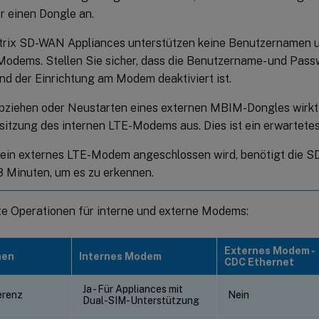
r einen Dongle an.
itrix SD-WAN Appliances unterstützen keine Benutzernamen 
odems. Stellen Sie sicher, dass die Benutzername- und Pass
nd der Einrichtung am Modem deaktiviert ist.
bziehen oder Neustarten eines externen MBIM-Dongles wirkt 
sitzung des internen LTE-Modems aus. Dies ist ein erwartetes
ein externes LTE-Modem angeschlossen wird, benötigt die 
3 Minuten, um es zu erkennen.
te Operationen für interne und externe Modems:
Externes Modem -
nen
Internes Modem
CDC Ethernet
Ja - Für Appliances mit
erenz
Nein
Dual-SIM-Unterstützung