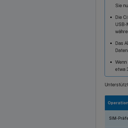
Sie nu
Die C
USB-M
währe
Das A
Daten
Wenn 
etwa 
Unterstütz
Operatio
SIM-Präf