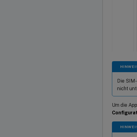
HINWEI
Die SIM-
nicht unt
Um die App
Configura
HINWEI