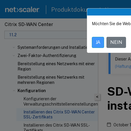
Produktdokumentation
Möchten Sie die Web
Citrix SD-WAN Center
Dieser Inhalt
11.2
Citrix
JA
NEIN
Systemanforderungen und Installation
Zwei-Faktor-Authentifizierung
Dieser A
Bereitstellung eines Netzwerks mit einer
(Haftun
Region
Bereitstellung eines Netzwerks mit
mehreren Regionen
SD-
Konfiguration
<
Konfigurieren der
inst
Verwaltungsschnittstelleneinstellungen
Installieren des Citrix SD-WAN Center
SSL-Zertifikats
October 
Installieren des Citrix SD-WAN SSL-
Zertifikats