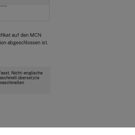
ifikat auf den MCN
ion abgeschlossen ist.
fasst. Nicht-englische
aschinell übersetzte
 maschinellen