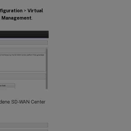
figuration
>
Virtual
te Management
.
ladene SD-WAN Center