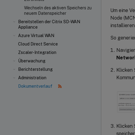
Wechseln des aktiven Speichers zu
Um eine Ve
neuem Datenspeicher
Node (MCN)
Bereitstellen der Citrix SD-WAN
installier
Appliance
Azure Virtual WAN
So generier
Cloud Direct Service
Navigie
Zscaler-Integration
Network
Überwachung
Berichterstellung
Klicken 
Kommuni
Administration
Dokumentverlauf
Klicken 
speicher