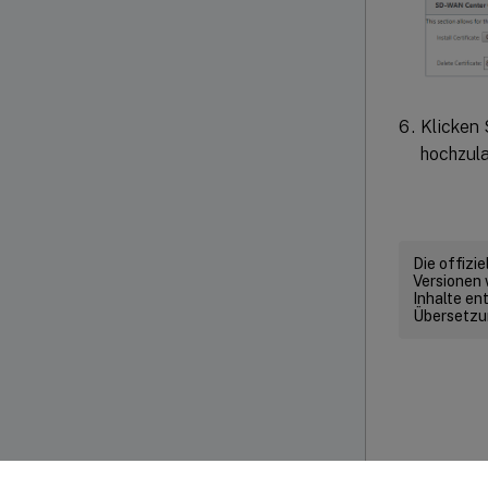
Klicken 
hochzula
Die offizi
Versionen 
Inhalte en
Übersetzun