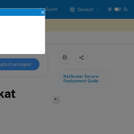
Suche
Deutsch
×
n Sie hier Feedback
glisch anzeigen
NetScaler Secure
Deployment Guide
kat
>