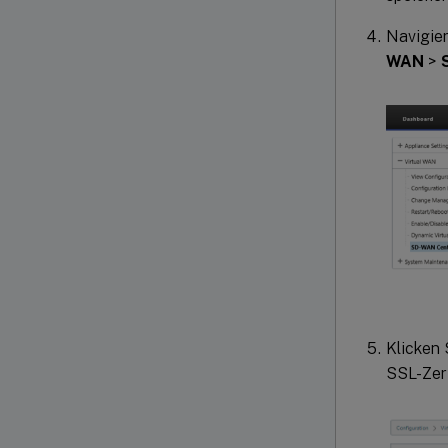
Navigie
WAN
>
Klicken 
SSL-Zert