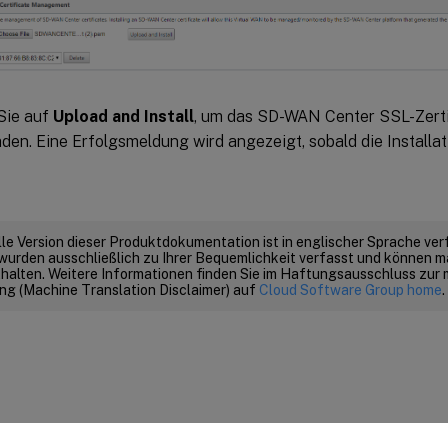
Sie auf
Upload and Install
, um das SD-WAN Center SSL-Zert
den. Eine Erfolgsmeldung wird angezeigt, sobald die Installat
elle Version dieser Produktdokumentation ist in englischer Sprache ver
wurden ausschließlich zu Ihrer Bequemlichkeit verfasst und können m
thalten. Weitere Informationen finden Sie im Haftungsausschluss zur
g (Machine Translation Disclaimer) auf
Cloud Software Group home
.