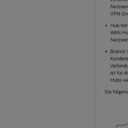
Netzwerk
VPN-End
Hub-Verb
WAN Hub 
Netzwerk
Branch: 
Kundenst
Verbindu
ist für 
Hubs ver
Die folgen