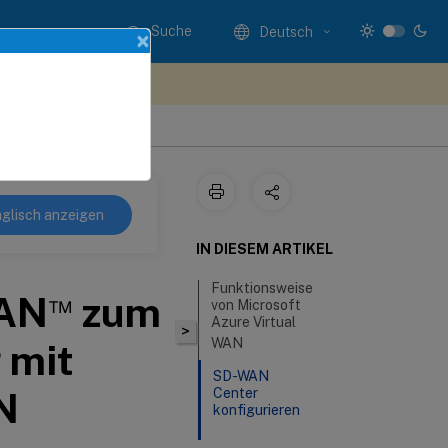
Suche
Deutsch
×
n Sie hier Feedback
glisch anzeigen
IN DIESEM ARTIKEL
Funktionsweise
™
WAN
zum
von Microsoft
Azure Virtual
>
WAN
 mit
SD-WAN
N
Center
konfigurieren