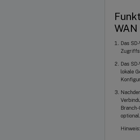
Funkt
WAN
Das SD-W
Zugriffsf
Das SD-W
lokale G
Konfigur
Nachdem 
Verbindu
Branch-G
optional.
Hinweis: