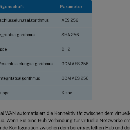
Eigenschaft
Parameter
rschlüsselungsalgorithmus
AES 256
egritätsalgorithmus
SHA 256
uppe
DH2
Verschlüsselungsalgorithmus
GCM AES 256
ntegritätsalgorithmus
GCM AES 256
ruppe
Keine
ual WAN automatisiert die Konnektivität zwischen dem virtue
. Wenn Sie eine Hub-Verbindung für virtuelle Netzwerke erste
nde Konfiguration zwischen dem bereitgestellten Hub und dem