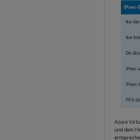
IPsec-
Ike-Ve
Ike-Int
Dh-Gr
IPsec-
IPsec-I
PFS-G
Azure Virt
und dem Hub
entspreche