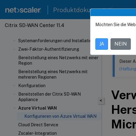
Produktdokumentation
Möchten Sie die Web
Citrix SD-WAN Center 11.4
Dieser Inhalt
Citrix
Systemanforderungen und Installation
JA
NEIN
Zwei-Faktor-Authentifizierung
Bereitstellung eines Netzwerks mit einer
Dieser A
Region
(Haftun
Bereitstellung eines Netzwerks mit
mehreren Regionen
Konfiguration
Ver
Bereitstellen der Citrix SD-WAN
Appliance
<
Hers
Azure Virtual WAN
Konfigurieren von Azure Virtual WAN
Micr
Cloud Direct Service
Zscaler-Integration