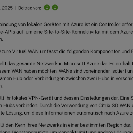
C
C
1, 2025
Beitrag von:
bindung von lokalen Geräten mit Azure ist ein Controller erford
e-APIs auf, um eine Site-to-Site-Konnektivität mit dem Azu
n.
Azure Virtual WAN umfasst die folgenden Komponenten und 
llt das gesamte Netzwerk in Microsoft Azure dar. Es enthält L
iesem WAN haben möchten. WANs sind voneinander isoliert u
amen Hub oder Verbindungen zwischen zwei Hubs in versch
n.
ellt Ihr lokales VPN-Gerät und dessen Einstellungen dar. Eine S
n Hubs verbinden. Durch die Verwendung von Citrix SD-WAN e
rte Lösung, um diese Informationen automatisch nach Azure z
llt den Kern Ihres Netzwerks in einer bestimmten Region dar.
dene Dienstendpunkte, um Konnektivität und andere Lösungen 