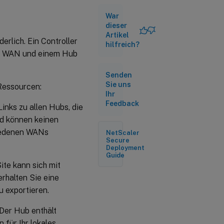
War
dieser
Artikel
erlich. Ein Controller
hilfreich?
re WAN und einem Hub
Senden
Sie uns
Ressourcen:
Ihr
Feedback
inks zu allen Hubs, die
nd können keinen
iedenen WANs
NetScaler
Secure
Deployment
Guide
ite kann sich mit
rhalten Sie eine
u exportieren.
 Der Hub enthält
für Ihr lokales