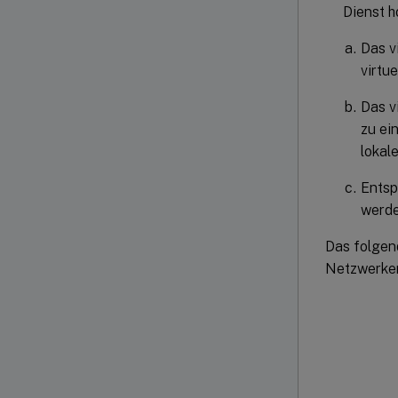
Dienst h
Das v
virtu
Das v
zu ei
lokal
Entsp
werde
Das folgen
Netzwerken