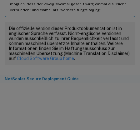
möglich, dass der Zweig zweimal gezählt wird; einmal als “Nicht
verbunden” und einmal als “Vorbereitung/Staging”.
Die offizielle Version dieser Produktdokumentation ist in
englischer Sprache verfasst. Nicht-englische Versionen
wurden ausschließlich zu Ihrer Bequemlichkeit verfasst und
können maschinell übersetzte Inhalte enthalten. Weitere
Informationen finden Sie im Haftungsausschluss zur
maschinellen Übersetzung (Machine Translation Disclaimer)
auf
Cloud Software Group home
.
NetScaler Secure Deployment Guide