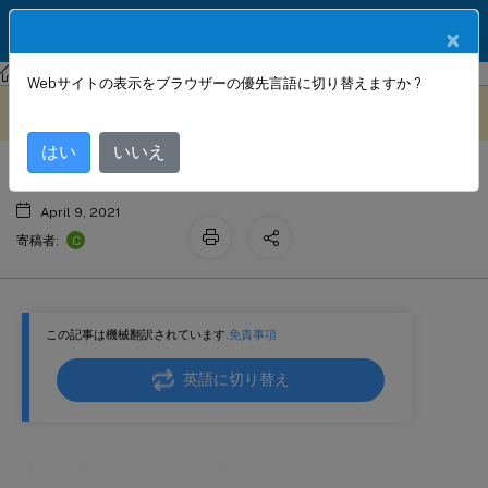
製品ドキュメン
JA
×
ト
Citrix SD-WAN WANOP
Citrix SD-WAN WANOP 11.3
Webサイトの表示をブラウザーの優先言語に切り替えますか ?
ポートパラメータ
このコンテンツは動的に機械
フィードバックを提供する
翻訳されています。
はい
いいえ
April 9, 2021
C
寄稿者:
この記事は機械翻訳されています.
免責事項
英語に切り替え
ポートパラメータ