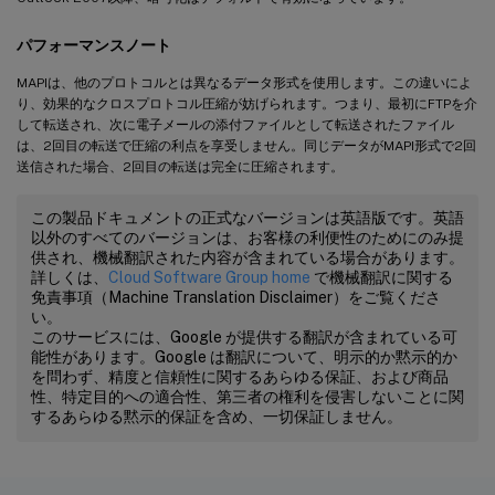
パフォーマンスノート
MAPIは、他のプロトコルとは異なるデータ形式を使用します。この違いによ
り、効果的なクロスプロトコル圧縮が妨げられます。つまり、最初にFTPを介
して転送され、次に電子メールの添付ファイルとして転送されたファイル
は、2回目の転送で圧縮の利点を享受しません。同じデータがMAPI形式で2回
送信された場合、2回目の転送は完全に圧縮されます。
この製品ドキュメントの正式なバージョンは英語版です。英語
以外のすべてのバージョンは、お客様の利便性のためにのみ提
供され、機械翻訳された内容が含まれている場合があります。
詳しくは、
Cloud Software Group home
で機械翻訳に関する
免責事項（Machine Translation Disclaimer）をご覧くださ
い。
このサービスには、Google が提供する翻訳が含まれている可
能性があります。Google は翻訳について、明示的か黙示的か
を問わず、精度と信頼性に関するあらゆる保証、および商品
性、特定目的への適合性、第三者の権利を侵害しないことに関
するあらゆる黙示的保証を含め、一切保証しません。