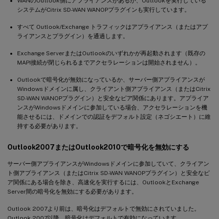
WANのOutlook側にアプライアンスがあるか、Outlookを実行している
システムがCitrix SD-WAN WANOPプラグインも実行しています。
すべて Outlook/Exchange トラフィックはアプライアンス（またはアプ
ライアンスとプラグイン）を通過します。
Exchange ServerまたはOutlookのいずれかが再起動されます（既存の
MAPI接続が閉じられるまでアクセラレーションは開始されません）。
Outlookで暗号化が無効になっているか、サーバー側アプライアンスが
Windowsドメインに属し、クライアント側アプライアンス（またはCitrix
SD-WAN WANOPプラグイン）と安全なピア関係にあります。アプライア
ンスがWindowsドメインに参加している場合、アクセラレーションを機
能させるには、ドメインでの認証をデフォルト設定（ネゴシエート）に維
持する必要があります。
Outlook2007またはOutlook2010で暗号化を無効にする
サーバー側アプライアンスがWindowsドメインに参加していて、クライアン
ト側アプライアンス（またはCitrix SD-WAN WANOPプラグイン）と安全なピ
ア関係にある場合を除き、高速化を実行するには、OutlookとExchange
Server間の暗号化を無効にする必要があります。
Outlook 2007より前は、暗号化はデフォルトで無効にされていました。
Outlook 2007以降、暗号化はデフォルトで有効になっています。