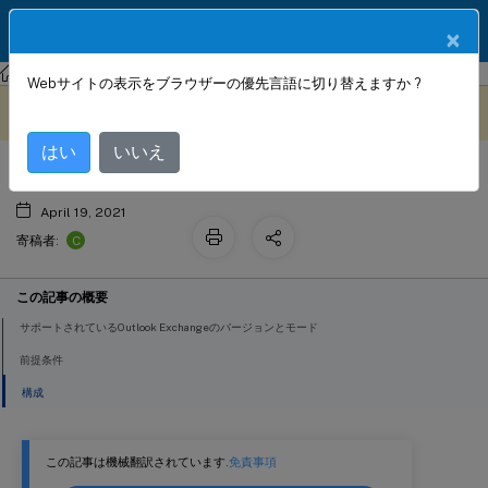
製品ドキュメン
JA
×
ト
Citrix SD-WAN WANOP
Citrix SD-WAN WANOP 11.3
Webサイトの表示をブラウザーの優先言語に切り替えますか ?
MAPIアクセラレーションを設定する
このコンテンツは動的に機械
フィードバックを提供する
翻訳されています。
はい
いいえ
April 19, 2021
C
寄稿者:
この記事の概要
サポートされているOutlook Exchangeのバージョンとモード
前提条件
構成
この記事は機械翻訳されています.
免責事項