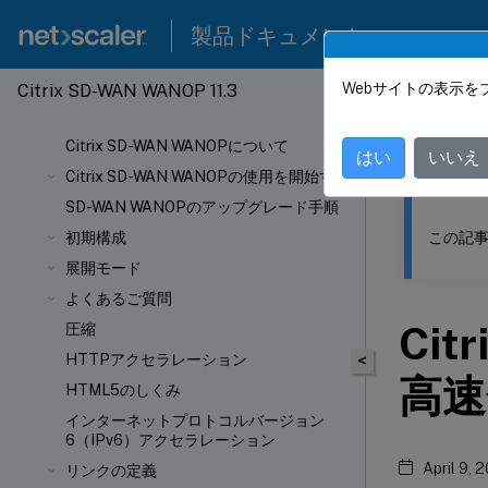
製品ドキュメント
Webサイトの表示を
Citrix SD-WAN WANOP 11.3
このコンテン
Citrix SD-WAN WANOPについて
Citrix
はい
いいえ
Citrix SD-WAN WANOPの使用を開始する
SD-WAN WANOPのアップグレード手順
この記事
初期構成
展開モード
よくあるご質問
Citr
圧縮
HTTPアクセラレーション
<
高速
HTML5のしくみ
インターネットプロトコルバージョン
6（IPv6）アクセラレーション
April 9, 
リンクの定義