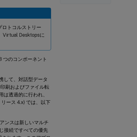
 プロトコルストリー
ual Desktopsに
、次の 3 つのコンポーネント
と連携して、対話型データ
（印刷およびファイル転
互作用は透過的に行われ、
リース 4.x) では、以下
プライアンスは新しいマルチ
同じ接続ですべての優先