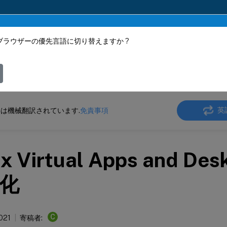
ブラウザーの優先言語に切り替えますか ?
ツは動的に機械翻訳されています。
フィ
 SD-WAN WANOP
Citrix SD-WAN WANOP 11.3
英
は機械翻訳されています.
免責事項
ix Virtual Apps and De
化
C
2021
寄稿者: