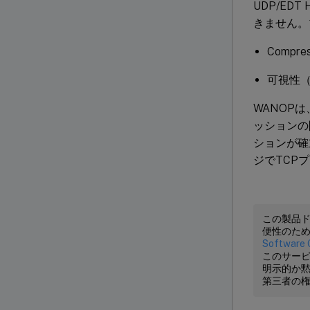
UDP/E
きません。
Compre
可視性（
WANOP
ッションの開
ションが確
ジでTCP
この製品
便性のた
Software 
このサービ
明示的か
第三者の