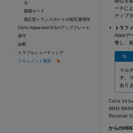
順位を多
る
ーチに
展開モード
ティブ
適応型トランスポートの相互運用性
トラフ
Citrix Hypervisor 6.5のアップグレード
Apps
保守
整し、
診断
トラブルシューティング
注
ドキュメント履歴
マル
す。マ
あり
Citrix V
WAN WAN
Receive
からのHD