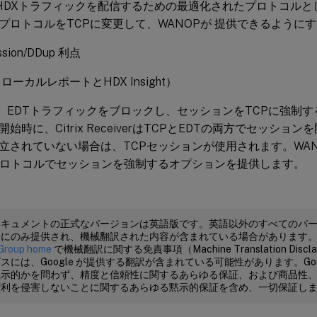
DT HDXトラフィックを配信するための最適化されたプロトコル
プロトコルをTCPに変更して、WANOPが 提供できるように
ssion/DDup 利点
ローカルレポートとHDX Insight）
は、EDTトラフィックをブロックし、セッションをTCPに強制
始時に、Citrix ReceiverはTCPとEDTの両方でセッショ
立されていない場合は、TCPセッションが使用されます。WANO
プロトコルでセッションを強制するオプションを提供します。
ドキュメントの正式なバージョンは英語版です。英語以外のすべてのバ
めにのみ提供され、機械翻訳された内容が含まれている場合があります
Group home
で機械翻訳に関する免責事項（Machine Translation Dis
スには、Google が提供する翻訳が含まれている可能性があります。Goo
黙示的かを問わず、精度と信頼性に関するあらゆる保証、および商品性
権利を侵害しないことに関するあらゆる黙示的保証を含め、一切保証し