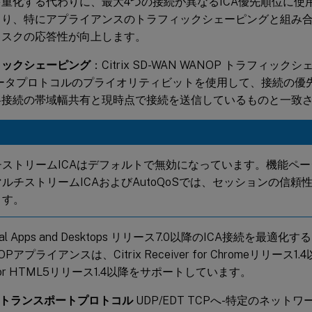
重化する代わりに、最大4つの接続が異なるICA優先順位に使
より、特にアプライアンスのトラフィックシェーピングと組み
タスクの応答性が向上します。
ィックシェーピング
：Citrix SD-WAN WANOP トラフィックシェ
データプロトコルのプライオリティビットを使用して、接続の優
各接続の帯域幅共有と現時点で接続を送信しているものと一致
チストリームICAはデフォルトで無効になっています。機能ペ
ルチストリームICAおよびAutoQoSでは、セッションの信頼
ます。
irtual Apps and Desktops リリース7.0以降のICA接続を最適化する
OPアプライアンスは、Citrix Receiver for Chromeリリース1.
r for HTML5リリース1.4以降をサポートしています。
Xトランスポートプロトコル
UDP/EDT TCPへ-特定のネット