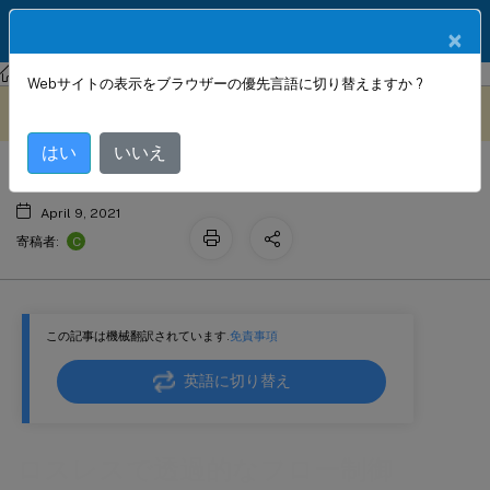
製品ドキュメン
JA
×
ト
Citrix SD-WAN WANOP
Citrix SD-WAN WANOP 11.3
Webサイトの表示をブラウザーの優先言語に切り替えますか ?
ロスレスで透過的なフロー制御
このコンテンツは動的に機械
フィードバックを提供する
翻訳されています。
はい
いいえ
April 9, 2021
C
寄稿者:
この記事は機械翻訳されています.
免責事項
英語に切り替え
ロスレスで透過的なフロー制御