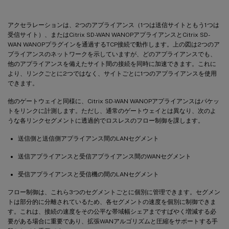
アクセラレーションは、2つのアプライアンス（1つは送信サイトともう1つは
受信サイト）、またはCitrix SD-WAN WANOPアプライアンスとCitrix SD-
WAN WANOPプラグインを通過するTCP接続で動作します。上の図は2つのア
プライアンスのネットワークを示していますが、どのアプライアンスでも、
他のアプライアンスを備えたサイト間の接続を同時に加速できます。これに
より、リンクごとに2つではなく、サイトごとに1つのアプライアンスを使用
できます。
他のゲートウェイと同様に、Citrix SD-WAN WANOPアプライアンスはパケッ
トをリンクに計測します。ただし、通常のゲートウェイとは異なり、次のよ
うな各リンクセグメントに透過的でロスレスのフロー制御を課します。
送信側と送信側アプライアンス間のLANセグメント
送信アプライアンスと受信アプライアンス間のWANセグメント
受信アプライアンスと受信機の間のLANセグメント
フロー制御は、これら3つのセグメントごとに個別に管理できます。セグメン
トは部分的に分離されているため、各セグメントの速度を個別に制御できま
す。これは、接続の速度をその公平な帯域幅シェアまですばやく増減する必
要がある場合に重要であり、拡張WANアルゴリズムと圧縮をサポートする手