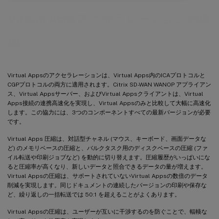
Virtual Appsアクセラレーションの構
成
Virtual Appsのアクセラレーションは、Virtual Apps内のICAプロトコルと
CGPプロトコルの両方に適用されます。Citrix SD-WAN WANOP アプライアン
ス、Virtual Appsサーバー、およびVirtual Appsクライアントは、Virtual
Apps接続の連携高速化を実現し、Virtual Appsのみと比較して大幅に高速化
します。この協力には、3つのコンポーネントすべての最新バージョンが必要
です。
Virtual Apps 圧縮は、対話型チャネル (マウス、キーボード、画面データな
ど) のメモリベースの圧縮と、バルクタスク用のディスクベースの圧縮 (ファ
イル転送や印刷ジョブなど) を動的に切り替えます。圧縮履歴がいっぱいにな
ると圧縮率が高くなり、新しいデータと照合できるデータの量が増えます。
Virtual Appsの圧縮は、サポートされていないVirtual Appsの数倍のデータ
削減を実現します。同じドキュメントの連続したバージョンの印刷や保存な
ど、繰り返しの一括転送では 50:1 を超えることがよくあります。
Virtual Appsの圧縮は、ユーザーが互いに干渉するのを防ぐことで、輻輳な