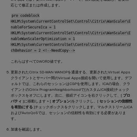
応じて修正または作成します。
pre codeblock
HKLM\System\CurrentControlSet\Control\Citrix\WanScaler\E
nableForSecureIca = 1
HKLM\System\CurrentControlSet\Control\Citrix\WanScaler\E
nableWanScalerOptimization = 1
HKLM\System\CurrentControlSet\Control\Citrix\WanScaler\U
chBehavior = 2 <!--NeedCopy-->
これらはすべてDWORD値です。
更新されたCitrix SD-WAN WANOPを通過する、更新されたVirtual Apps
クライアントとサーバー間のVirtual Apps接続を開いて使用します。デフ
ォルトでは、これらのセッションはCGPを使用します。ICAの場合、クラ
イアントのCitrix ProgramNeighborhoodで[カスタムICA接続]チェック
ボックスをオフにします。次に、接続アイコンを右クリックして、[
プロ
パティ
]に移動します > [
オプション
]をクリックし、[
セッションの信頼性
を有効にする
]チェックボックスをクリックします。マルチストリームICA
およびAutoQoSでは、セッションの信頼性を有効にする必要がありま
す。
加速を確認します。