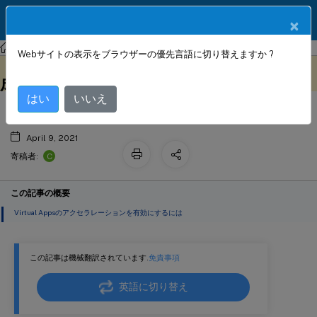
製品ドキュメン
JA
×
ト
Citrix SD-WAN WANOP
Citrix SD-WAN WANOP 11.3
Webサイトの表示をブラウザーの優先言語に切り替えますか ?
Virtual Appsアクセラレーションの構
このコンテンツは動的に機械
フィードバックを提供する
翻訳されています。
成
はい
いいえ
April 9, 2021
C
寄稿者:
この記事の概要
Virtual Appsのアクセラレーションを有効にするには
この記事は機械翻訳されています.
免責事項
英語に切り替え