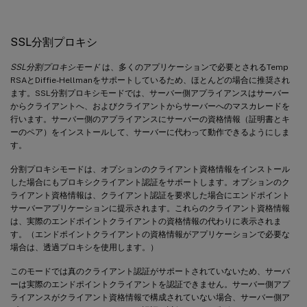
SSL分割プロキシ
SSL分割プロキシモード
は、多くのアプリケーションで必要とされるTemp
RSAとDiffie-Hellmanをサポートしているため、ほとんどの場合に推奨され
ます。SSL分割プロキシモードでは、サーバー側アプライアンスはサーバー
からクライアントへ、およびクライアントからサーバーへのマスカレードを
行います。サーバー側のアプライアンスにサーバーの資格情報（証明書とキ
ーのペア）をインストールして、サーバーに代わって動作できるようにしま
す。
分割プロキシモードは、オプションのクライアント資格情報をインストール
した場合にもプロキシクライアント認証をサポートします。オプションのク
ライアント資格情報は、クライアント認証を要求した場合にエンドポイント
サーバーアプリケーションに提示されます。これらのクライアント資格情報
は、実際のエンドポイントクライアントの資格情報の代わりに表示されま
す。（エンドポイントクライアントの資格情報がアプリケーションで必要な
場合は、透過プロキシを使用します。）
このモードでは真のクライアント認証がサポートされていないため、サーバ
ーは実際のエンドポイントクライアントを認証できません。サーバー側アプ
ライアンスがクライアント資格情報で構成されていない場合、サーバー側ア