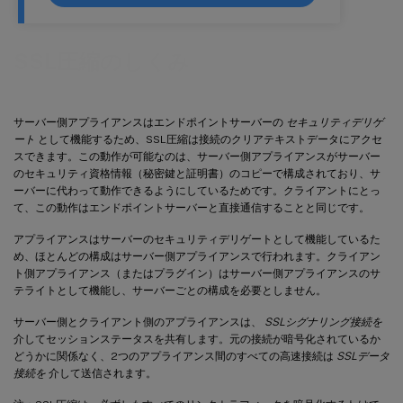
SSL圧縮のしくみ
サーバー側アプライアンスはエンドポイントサーバーの
セキュリティデリゲ
ート
として機能するため、SSL圧縮は接続のクリアテキストデータにアクセ
スできます。この動作が可能なのは、サーバー側アプライアンスがサーバー
のセキュリティ資格情報（秘密鍵と証明書）のコピーで構成されており、サ
ーバーに代わって動作できるようにしているためです。クライアントにとっ
て、この動作はエンドポイントサーバーと直接通信することと同じです。
アプライアンスはサーバーのセキュリティデリゲートとして機能しているた
め、ほとんどの構成はサーバー側アプライアンスで行われます。クライアン
ト側アプライアンス（またはプラグイン）はサーバー側アプライアンスのサ
テライトとして機能し、サーバーごとの構成を必要としません。
サーバー側とクライアント側のアプライアンスは、
SSLシグナリング接続を
介してセッションステータスを共有します。元の接続が暗号化されているか
どうかに関係なく、2つのアプライアンス間のすべての高速接続は
SSLデータ
接続を
介して送信されます。