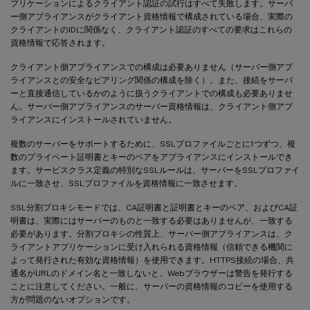
プリケーションによるクライアント認証の試行はすべて失敗します。サーバ
ー側アプライアンスがクライアント資格情報で構成されている場合、実際の
クライアントのIDに関係なく、クライアント認証のすべての要求はこれらの
資格情報で応答されます。
クライアント側アプライアンスでの構成は必要ありません（サーバー側アプ
ライアンスとの安全なピアリング関係の構成を除く）。また、接続をサーバ
ーと直接通信しているかのように扱うクライアントでの構成も必要ありませ
ん。サーバー側アプライアンスのサーバー資格情報は、クライアント側アプ
ライアンスにインストールされていません。
複数のサーバーをサポートするために、SSLプロファイルごとに1つずつ、複
数のプライベート証明書とキーのペアをアプライアンスにインストールでき
ます。サービスクラス定義の特別なSSLルールは、サーバーをSSLプロファイ
ルに一致させ、SSLプロファイルを資格情報に一致させます。
SSL分割プロキシモードでは、CA証明書と証明書とキーのペア、およびCA証
明書は、実際にはサーバーのものと一致する必要はありませんが、一致する
必要があります。分割プロキシの性質上、サーバー側アプライアンスは、ク
ライアントアプリケーションに受け入れられる資格情報（信頼できる機関に
よって発行された有効な資格情報）を使用できます。HTTPS接続の場合、共
通名がURLのドメイン名と一致しないと、Webブラウザーは警告を発行する
ことに注意してください。一般に、サーバーの資格情報のコピーを使用する
方が問題のないオプションです。