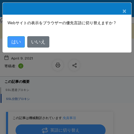
製品ドキュメン
JA
×
ト
Citrix SD-WAN WANOP
Citrix SD-WAN WANOP 11.3
Webサイトの表示をブラウザーの優先言語に切り替えますか ?
SSL圧縮のしくみ
このコンテンツは動的に機械
フィードバックを提供する
翻訳されています。
はい
いいえ
April 9, 2021
C
寄稿者:
この記事の概要
SSL透過プロキシ
SSL分割プロキシ
この記事は機械翻訳されています.
免責事項
英語に切り替え