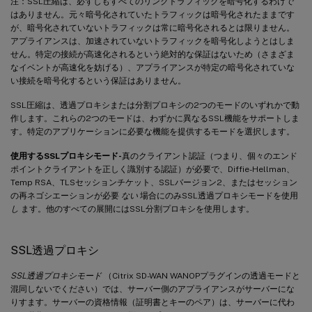
注：SSL圧縮は、必ずしもすべてのリンクトラフィックを暗号化するわけで
はありません。元々暗号化されていたトラフィックは暗号化されたままです
が、暗号化されていないトラフィックは常に暗号化されるとは限りません。
アプライアンスは、加速されていないトラフィックを暗号化しようとはしま
せん。特定の接続が高速化されるという絶対的な保証はないため（さまざま
なイベントが高速化を妨げる）、アプライアンスが特定の暗号化されていな
い接続を暗号化するという保証はありません。
SSL圧縮は、透過プロキシまたは分割プロキシの2つのモードのいずれかで動
作します。これらの2つのモードは、わずかに異なるSSL機能をサポートしま
す。特定のアプリケーションに必要な機能を提供するモードを選択します。
使用するSSLプロキシモード-
真のクライアント認証（つまり、個々のエンド
ポイントクライアントを正しく識別する認証）が必要で、Diffie-Hellman、
Temp RSA、TLSセッションチケット、SSLバージョン2、またはセッション
の再ネゴシエーションが必要
ない
場合にのみSSL透過プロキシモードを使用
し
ます。他のすべての展開にはSSL分割プロキシを使用します。
SSL透過プロキシ
SSL透過プロキシモード
（Citrix SD-WAN WANOPプラグインの透過モードと
混同しないでください）では、サーバー側のアプライアンスがサーバーにな
りすます。サーバーの資格情報（証明書とキーのペア）は、サーバーに代わ