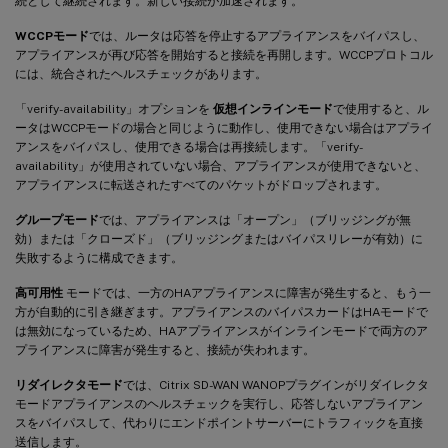
続として継続されます。新しい接続が加速されます。
WCCPモード
では、ルータは応答を停止するアプライアンスをバイパスし、
アプライアンスが再び応答を開始すると接続を再開します。WCCPプロトコル
には、統合されたヘルスチェックがあります。
「verify-availability」オプションを
仮想インラインモード
で使用すると、ル
ータはWCCPモードの場合と同じように動作し、使用できない場合はアプライ
アンスをバイパスし、使用できる場合は再接続します。「verify-
availability」が使用されていない場合、アプライアンスが使用できないと、
アプライアンスに転送されたすべてのパケットがドロップされます。
グループモード
では、アプライアンスは「オープン」（ブリッジングが無
効）または「クローズド」（ブリッジングまたはバイパスリレーが有効）に
失敗するように構成できます。
高可用性
モードでは、一方のHAアプライアンスに障害が発生すると、もう一
方が自動的に引き継ぎます。アプライアンスのバイパスカードはHAモードで
は無効になっているため、HAアプライアンスがインラインモードで両方のア
プライアンスに障害が発生すると、接続が失われます。
リダイレクタモード
では、Citrix SD-WAN WANOPプラグインがリダイレクタ
モードアプライアンスのヘルスチェックを実行し、応答しないアプライアン
スをバイパスして、代わりにエンドポイントサーバーにトラフィックを直接
送信します。