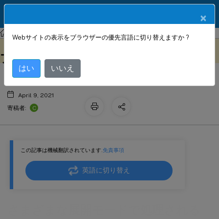
製品ドキュメン
JA
×
ト
Citrix SD-WAN WANOP
Citrix SD-WAN WANOP 11.3
Webサイトの表示をブラウザーの優先言語に切り替えますか ?
さまざまな展開モードで処理されるア
このコンテンツは動的に機械
フィードバックを提供する
翻訳されています。
プライアンスの障害
はい
いいえ
April 9, 2021
C
寄稿者:
この記事は機械翻訳されています.
免責事項
英語に切り替え
さまざまな展開モードで処理される