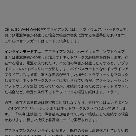
アプライアンスの障害
Citrix SD-WAN WANOPアプライアンスには、ソフトウェア、ハードウェア、
および電源障害が発生した場合の接続の喪失に対する保護手段があります。
これらのセーフガードはモードに依存します。
インラインモードでは
、アプライアンスは、ハードウェア、ソフトウェア、
または電源障害が発生した場合でもネットワークの継続性を維持します。存
在する場合、電源が失われたり、その他の障害が発生したりすると、アプラ
イアンスのバイパスリレーが閉じます。バイパスカードのないインラインア
プライアンスは通常、重大な障害が発生した場合にトラフィックをブロック
しますが、ネットワークスタックは実行されているが、アクセラレーション
ソフトウェアが無効になっているか、永続的であるためにシャットダウンし
た場合など、特定の条件下でトラフィックを転送し続けます。エラー。
通常、既存の高速接続は障害後に応答しなくなり、最終的にはエンドポイン
トの1つでアプリケーションまたはネットワークスタックによって終了しま
す。一部の加速接続は、障害後も加速されていない接続として継続する場合
があります。新しい接続は非高速モードで実行されます。
アプライアンスがオンラインに戻ると、既存の接続は高速化されていない接