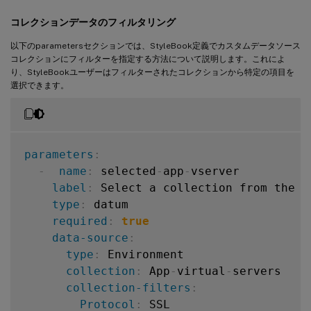
コレクションデータのフィルタリング
以下のparametersセクションでは、StyleBook定義でカスタムデータソース
コレクションにフィルターを指定する方法について説明します。これによ
り、StyleBookユーザーはフィルターされたコレクションから特定の項目を
選択できます。
parameters
:
-
name
:
 selected
-
app
-
vserver

label
:
 Select a collection from the da
type
:
 datum

required
:
true
data-source
:
type
:
 Environment

collection
:
 App
-
virtual
-
servers

collection-filters
:
Protocol
:
 SSL
