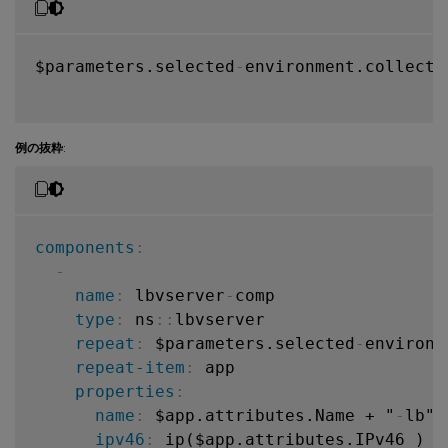
$parameters.selected
-
environment.collecti
例の抜粋
:
components
:
-
name
:
 lbvserver
-
comp

type
:
 ns
:
:
lbvserver

repeat
:
 $parameters.selected
-
environm
repeat-item
:
 app

properties
:
name
:
 $app.attributes.Name + "
-
lb"

ipv46
:
 ip($app.attributes.IPv46 )
