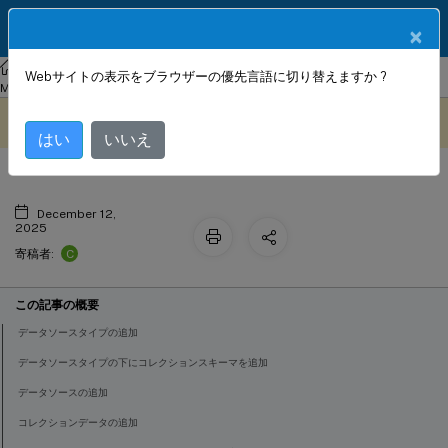
製品ドキュメン
JA
×
ト
NetScaler
Console on-prem
NetScaler Application Delivery
Webサイトの表示をブラウザーの優先言語に切り替えますか ?
カスタムデータソースの利用
Management 14.1
StyleBook の設定
このコンテンツは動的に機械
フィードバックを提供する
翻訳されています。
はい
いいえ
December 12,
2025
C
寄稿者:
この記事の概要
データソースタイプの追加
データソースタイプの下にコレクションスキーマを追加
データソースの追加
コレクションデータの追加