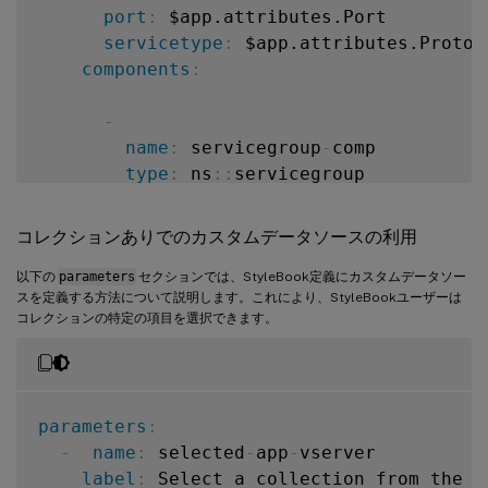
port
:
 $app.attributes.Port

servicetype
:
 $app.attributes.Protoco
components
:
-
name
:
 servicegroup
-
comp

type
:
 ns
:
:
servicegroup

properties
:
servicegroupname
:
 $parent.prope
コレクションありでのカスタムデータソースの利用
servicetype
:
 $parent.properties
以下の
parameters
セクションでは、StyleBook定義にカスタムデータソー
スを定義する方法について説明します。これにより、StyleBookユーザーは
components
:
コレクションの特定の項目を選択できます。
-
name
:
 lbvserver
-
svg
-
binding

type
:
 ns
:
:
lbvserver_servicegr
properties
:
parameters
:
name
:
 $parent.parent.propert
-
name
:
 selected
-
app
-
vserver

servicegroupname
:
 $parent.p
label
:
 Select a collection from the da