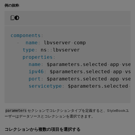
例の抜粋
:
components
:
-
name
:
 lbvserver
-
comp

type
:
 ns
:
:
lbvserver

properties
:
name
:
 $parameters.selected
-
app
-
vser
ipv46
:
 $parameters.selected
-
app
-
vse
port
:
 $parameters.selected
-
app
-
vser
servicetype
:
 $parameters.selected
-
a
parameters
セクションでコレクションタイプを定義すると、StyleBookユ
ーザーはデータソースとコレクションを選択できます。
コレクションから複数の項目を選択する