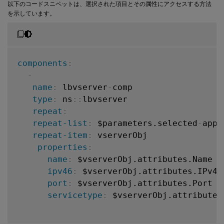
以下のコードスニペットは、選択された項目とその属性にアクセスする方法
を示しています。
components
:
-
name
:
 lbvserver
-
comp

type
:
 ns
:
:
lbvserver

repeat
:
repeat-list
:
 $parameters.selected
-
app
-
repeat-item
:
 vserverObj

properties
:
name
:
 $vserverObj.attributes.Name

ipv46
:
 $vserverObj.attributes.IPv46

port
:
 $vserverObj.attributes.Port

servicetype
:
 $vserverObj.attributes.