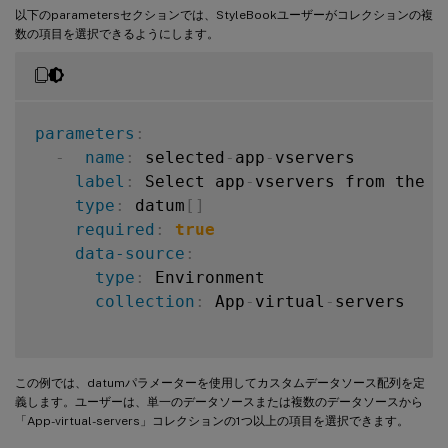
以下のparametersセクションでは、StyleBookユーザーがコレクションの複
数の項目を選択できるようにします。
parameters
:
-
name
:
 selected
-
app
-
vservers

label
:
 Select app
-
vservers from the c
type
:
 datum
[
]
required
:
true
data-source
:
type
:
 Environment

collection
:
 App
-
virtual
-
servers

この例では、datumパラメーターを使用してカスタムデータソース配列を定
義します。ユーザーは、単一のデータソースまたは複数のデータソースから
「App-virtual-servers」コレクションの1つ以上の項目を選択できます。