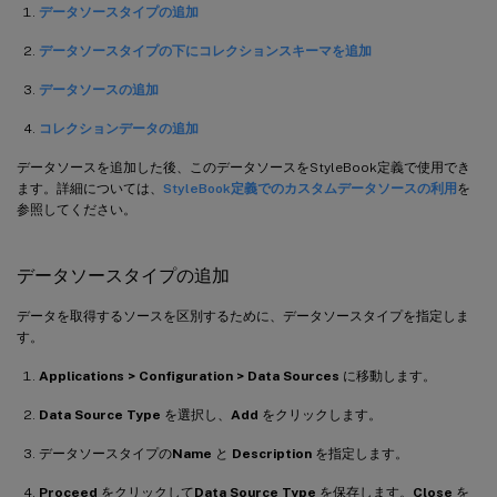
データソースタイプの追加
データソースタイプの下にコレクションスキーマを追加
データソースの追加
コレクションデータの追加
データソースを追加した後、このデータソースをStyleBook定義で使用でき
ます。詳細については、
StyleBook定義でのカスタムデータソースの利用
を
参照してください。
データソースタイプの追加
データを取得するソースを区別するために、データソースタイプを指定しま
す。
Applications > Configuration > Data Sources
に移動します。
Data Source Type
を選択し、
Add
をクリックします。
データソースタイプの
Name
と
Description
を指定します。
Proceed
をクリックして
Data Source Type
を保存します。
Close
を