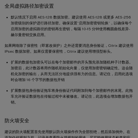
全局虚拟路径加密设置
默认情况下启用 AES-128 数据加密。建议使用 AES-128 或更多 AES-256
加密级别的保护进行路径加密。确保设置“启用加密密钥轮换”，以确保每个
启用加密的虚拟路径的密钥再生密钥，每隔 10-15 分钟使用椭圆曲线差异-
赫尔曼密钥交换启用。
如果网络除了保密性（即篡改保护）之外还需要消息身份验证，Citrix 建议使用
IPsec 数据加密。如果仅需要保密性，Citrix 建议使用增强型标头。
扩展的数据包加密头可以在每个加密邮件的开头预先添加随机种子计数器。
加密后，此计数器将用作随机初始化向量，仅使用加密密钥确定性。这会随
机化加密的输出，从而无法区分地提供强有力的信息。请记住，启用此选项
时会增加 16 个字节的数据包开销
扩展数据包身份验证拖车将身份验证代码附加到每个加密邮件的末尾。此拖
车允许验证数据包在传输过程中未被修改。请记住，此选项会增加数据包开
销。
防火墙安全
建议的防火墙配置首先使用默认防火墙操作作为全部拒绝，然后添加例外。在
添加任何规则之前，记录并查看防火墙规则的用途。尽可能使用状态检查和应