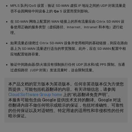
MPLS 队列/QoS 设置：验证 SD-WAN 虚拟 IP 地址之间的 UDP 封装流量是
否不会因网络中间设备上的
Qo
S 设置而受到影响。
在 SD-WAN 网络上配置的 WAN 链接上的所有流量应由 Citrix SD-WAN 设
备使用正确的服务类型（虚拟路径、Internet、Intranet 和本地）进行处
理。
如果流量必须绕过 Citrix SD-WAN 设备并使用相同的基础链接，则应在路由
器上为 SD-WAN 流量进行适当的带宽预留。此外，应在 SD-WAN 配置中相
应地配置链路容量。
验证中间路由器/防火墙没有强制执行任何 UDP 洪水和/或 PPS 限制。当通
过虚拟路径（UDP 封装）发送流量时，这会限制流量。
本产品文档的官方版本为英语版本。任何非英语版本仅为方便您
而提供，可能包括机器翻译的内容。有关详细信息，请参阅
Cloud Software Group home
上的“机器翻译免责声明”。
本服务可能包含由 Google 提供技术支持的翻译。Google 对这
些翻译内容不做任何明示或暗示的保证，包括对准确性、可靠性
的任何保证以及对适销性、特定用途的适用性和非侵权性的任何
暗示保证。