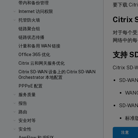
带内和备份管理
要下载 Cit
Internet 访问权限
Citri
托管防火墙
链路聚合组
对于每个受支
链路状态传播
网络中的每
计量和备用 WAN 链接
支持 S
Office 365 优化
Citrix 云和网关服务优化
Citrix 
Citrix SD-WAN 设备上的 Citrix SD-WAN
Orchestrator 本地配置
SD-W
PPPoE 配置
WANO
服务质量
报告
SD-WA
路由
标准版
安全对等
安全性
注意
AppFlow 和 IPFIX