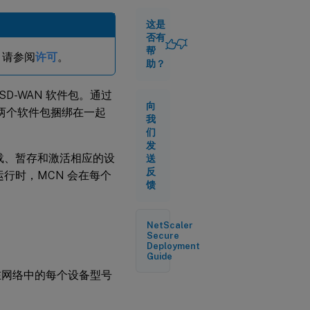
持
的
这是
功
否有
能
帮
，请参阅
许可
。
助？
SD-WAN 软件包。通过
向
两个软件包捆绑在一起
我
们
发
上载、暂存和激活相应的设
送
反
运行时，MCN 会在每个
馈
NetScaler
Secure
Deployment
Guide
含在网络中的每个设备型号