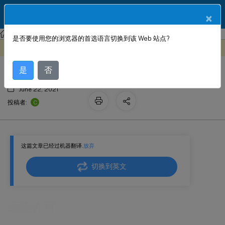
ZH
产品文档
×
Citrix SD-WAN
Citrix SD-WAN 11.4
是否要使用您的浏览器的首选语言切换到该 Web 站点?
远程许可
此内容已经过机器动态翻译。
在此处提供反馈
是
否
June 22, 2021
C
投稿者:
这篇文章已经过机器翻译.
放弃
切换到英文
远程许可