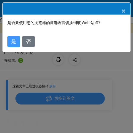
ZH
产品文档
×
Citrix SD-WAN
Citrix SD-WAN 11.4
是否要使用您的浏览器的首选语言切换到该 Web 站点?
本地许可证
此内容已经过机器动态翻译。
在此处提供反馈
是
否
June 22, 2021
C
投稿者:
这篇文章已经过机器翻译.
放弃
切换到英文
本地许可证