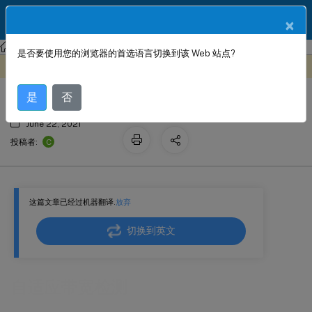
ZH
产品文档
×
Citrix SD-WAN
Citrix SD-WAN 11.4
是否要使用您的浏览器的首选语言切换到该 Web 站点?
自适应带宽检测
此内容已经过机器动态翻译。
在此处提供反馈
是
否
June 22, 2021
C
投稿者:
这篇文章已经过机器翻译.
放弃
切换到英文
自适应带宽检测