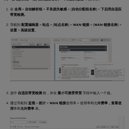
在
全局
>
自动解析组
>
不良损失敏感
> [
自动分配组名称
] >
下启用自适应
带宽检测。
导航到
配置编辑器
>
站点
> [
站点名称
] >
WAN 链接
> [
WAN 链接名称
] >
设置
>
高级设置
。
选中
自适应带宽检测
框，并在
最小可接受带宽
字段中输入一个值。
通过导航到
监视
>
统计
>
WAN 链接
使用率 > 使用率和允
许费率，查看使
用
率和
允许费率
表。