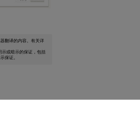
机器翻译的内容。有关详
任何明示或暗示的保证，包括
暗示保证。
您的隐私选择
|
隐私和法律条款
|
Cookie 首选项
|
docs.cloud.com