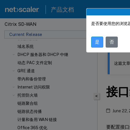
许可
产品文档
配置
配置 LTE
是否要使用您的浏览器
Citrix SD-WAN
部署
此内容已经过
Citrix Virtual Apps and Desktops 工作负
Current Release
载配置指南
Citrix
是
否
域名系统
DHCP 服务器和 DHCP 中继
动态 PAC 文件定制
这篇文章
GRE 通道
带内和备份管理
Internet 访问权限
接口
托管防火墙
<
链路聚合组
June 22,
链路状态传播
计量和备用 WAN 链接
要配置接口
Office 365 优化