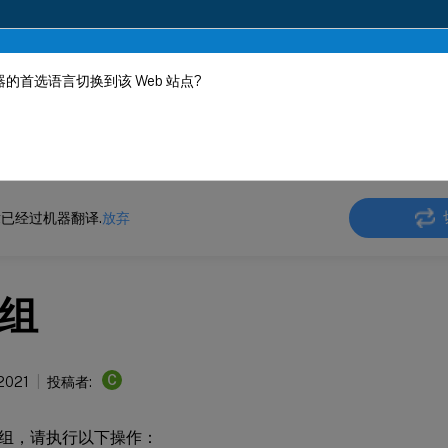
的首选语言切换到该 Web 站点?
机器动态翻译。
在此
 SD-WAN
Citrix SD-WAN 11.4
已经过机器翻译.
放弃
组
C
 2021
投稿者:
组，请执行以下操作：