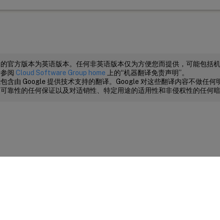
档的官方版本为英语版本。任何非英语版本仅为方便您而提供，可能包括
请参阅
Cloud Software Group home
上的“机器翻译免责声明”。
包含由 Google 提供技术支持的翻译。Google 对这些翻译内容不做
、可靠性的任何保证以及对适销性、特定用途的适用性和非侵权性的任何
站点反馈
|