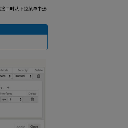
拟接口时从下拉菜单中选
。