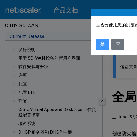
产品文档
是否要使用您的浏览器
Citrix SD-WAN
此内容已经过
Current Release
Citrix
是
否
发行说明
用于 SD-WAN 设备的新用户界面
这篇文章
软件安装与升级
许可
配置
全局
配置 LTE
部署
<
Citrix Virtual Apps and Desktops 工作负
载配置指南
June 22,
域名系统
DHCP 服务器和 DHCP 中继
创建防火墙策