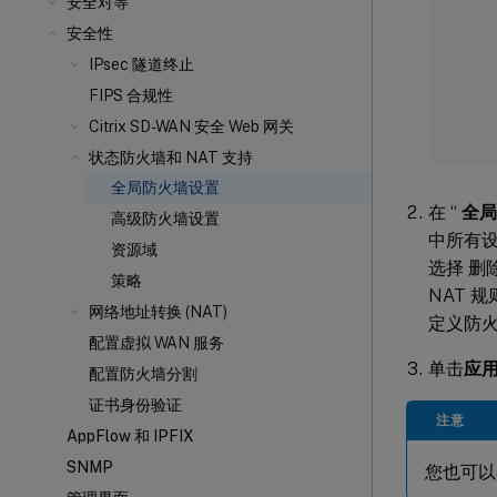
安全对等
安全性
IPsec 隧道终止
FIPS 合规性
Citrix SD-WAN 安全 Web 网关
状态防火墙和 NAT 支持
全局防火墙设置
在 “
全局
高级防火墙设置
中所有
资源域
选择 删
策略
NAT 
网络地址转换 (NAT)
定义防
配置虚拟 WAN 服务
单击
应
配置防火墙分割
证书身份验证
注意
AppFlow 和 IPFIX
SNMP
您也可以