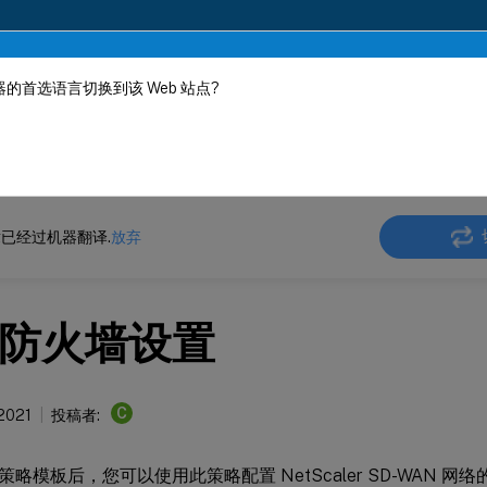
的首选语言切换到该 Web 站点?
机器动态翻译。
在此
 SD-WAN
Citrix SD-WAN 11.4
已经过机器翻译.
放弃
防火墙设置
C
 2021
投稿者:
略模板后，您可以使用此策略配置 NetScaler SD-WAN 