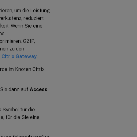
ieren, um die Leistung
rklatenz, reduziert
eit. Wenn Sie eine
ine
rimieren, GZIP,
onen zu den
r
Citrix Gateway
.
rce im Knoten Citrix
n Sie dann auf
Access
s Symbol für die
, für die Sie eine