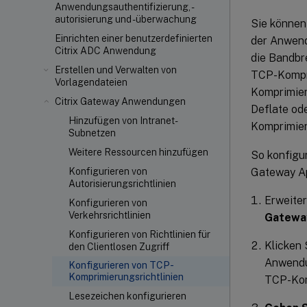
Anwendungsauthentifizierung, -
autorisierung und -überwachung
Sie können
Einrichten einer benutzerdefinierten
der Anwend
Citrix ADC Anwendung
die Bandbr
Erstellen und Verwalten von
TCP-Komprim
Vorlagendateien
Komprimier
Citrix Gateway Anwendungen
Deflate od
Hinzufügen von Intranet-
Komprimier
Subnetzen
Weitere Ressourcen hinzufügen
So konfigu
Gateway Ap
Konfigurieren von
Autorisierungsrichtlinien
Erweiter
Konfigurieren von
Verkehrsrichtlinien
Gateway
Konfigurieren von Richtlinien für
Klicken 
den Clientlosen Zugriff
Anwendun
Konfigurieren von TCP-
Komprimierungsrichtlinien
TCP-Komp
Lesezeichen konfigurieren