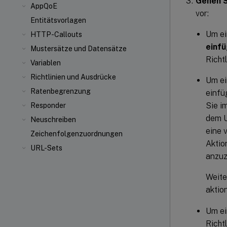
Gehen S
AppQoE
vor:
Entitätsvorlagen
Um ei
HTTP-Callouts
einf
Mustersätze und Datensätze
Richtl
Variablen
Richtlinien und Ausdrücke
Um ei
Ratenbegrenzung
einfü
Sie i
Responder
dem U
Neuschreiben
eine 
Zeichenfolgenzuordnungen
Aktio
URL-Sets
anzuz
Weite
aktio
Um ei
Richt