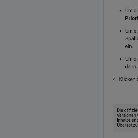
Um di
Prior
Um ei
Spalt
ein.
Um di
dann
Klicken 
Die offizi
Versionen 
Inhalte en
Übersetzun