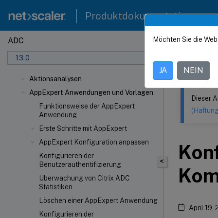
Produktdokumentation
Möchten Sie die Web
ADC
Dieser Inhalt
13.0
NetSca
JA
NEIN
Aktionsanalysen
AppExpert Anwendungen und Vorlagen
Dieser A
Funktionsweise der AppExpert
(Haftun
Anwendung
Erste Schritte mit AppExpert
AppExpert Konfiguration anpassen
Konf
Konfigurieren der
<
Benutzerauthentifizierung
Komp
Überwachung von Citrix ADC
Statistiken
Löschen einer AppExpert Anwendung
April 19,
Konfigurieren der