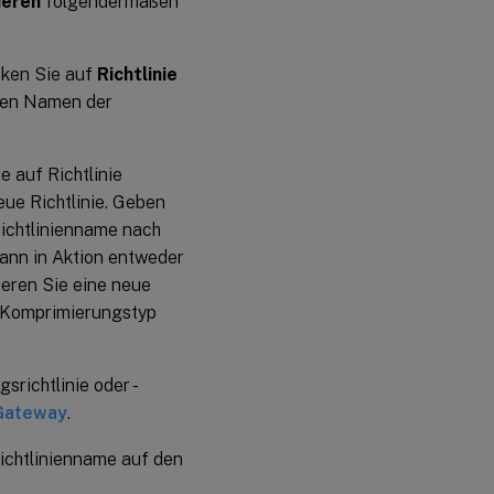
ieren
folgendermaßen
cken Sie auf
Richtlinie
den Namen der
e auf Richtlinie
eue Richtlinie. Geben
Richtlinienname nach
dann in Aktion entweder
ieren Sie eine neue
n Komprimierungstyp
richtlinie oder -
 Gateway
.
Richtlinienname auf den