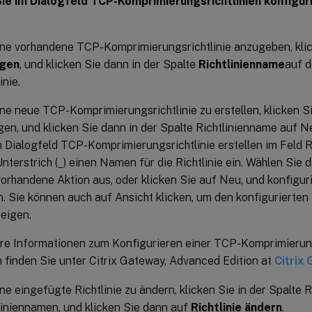
ie im Dialogfeld TCP-Komprimierungsrichtlinien konfigur
ne vorhandene TCP-Komprimierungsrichtlinie anzugeben, kli
ügen
, und klicken Sie dann in der Spalte
Richtlinienname
auf 
inie.
ne neue TCP-Komprimierungsrichtlinie zu erstellen, klicken Si
gen, und klicken Sie dann in der Spalte Richtlinienname auf N
m Dialogfeld TCP-Komprimierungsrichtlinie erstellen im Feld 
nterstrich (_) einen Namen für die Richtlinie ein. Wählen Sie 
vorhandene Aktion aus, oder klicken Sie auf Neu, und konfigur
n. Sie können auch auf Ansicht klicken, um den konfigurierte
eigen.
re Informationen zum Konfigurieren einer TCP-Komprimierungs
n finden Sie unter Citrix Gateway, Advanced Edition at
Citrix
ne eingefügte Richtlinie zu ändern, klicken Sie in der Spalte 
liniennamen, und klicken Sie dann auf
Richtlinie ändern
.