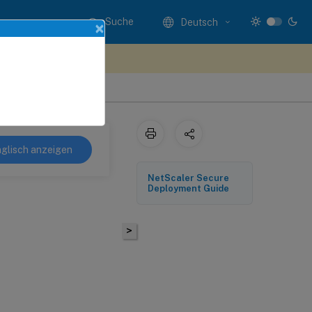
Suche
Deutsch
×
n Sie hier Feedback
glisch anzeigen
NetScaler Secure
Deployment Guide
>