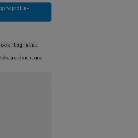
ppfw profile -
lock log stat
tokollnachricht und