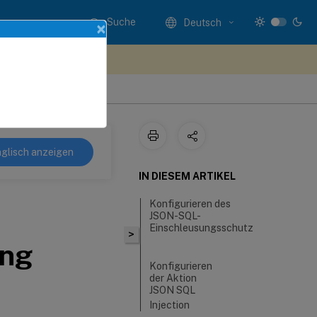
Suche
Deutsch
×
n Sie hier Feedback
glisch anzeigen
IN DIESEM ARTIKEL
Konfigurieren des
JSON-SQL-
Einschleusungsschutz
>
ung
Konfigurieren
der Aktion
JSON SQL
Injection