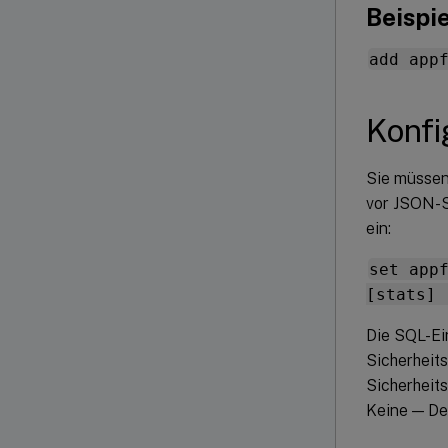
Beispie
add app
Konfi
Sie müssen
vor JSON-S
ein:
set app
[stats] 
Die SQL-Ei
Sicherheits
Sicherheits
Keine — Dea