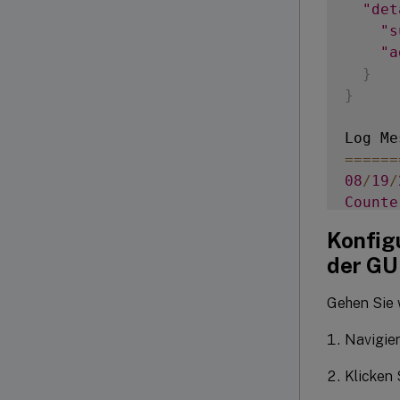
"det
"s
"a
}
}
Log Me
===
===
08
/
19
/
Counte
===
===
Konfig
1
der GU
3
5
Gehen Sie 
7
Navigier
Klicken 