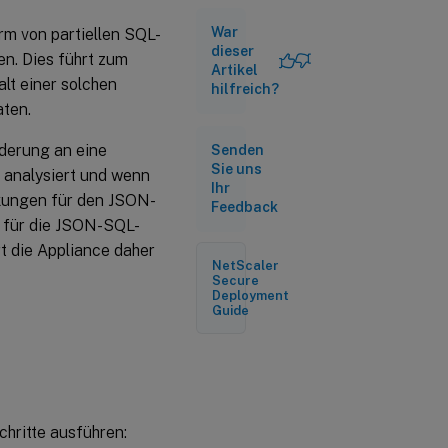
Konfigurieren
War
m von partiellen SQL-
des Typs
JSON SQL
dieser
en. Dies führt zum
Artikel
Injection
lt einer solchen
hilfreich?
Konfigurieren der
aten.
Feinkornentspannung
für den JSON-SQL-
rderung an eine
Senden
Einschleusungsschutz
Sie uns
 analysiert und wenn
Ihr
nkungen für den JSON-
Feedback
Zu
 für die JSON-SQL-
berücksichtigende
Punkte
 die Appliance daher
NetScaler
Secure
Deployment
Guide
hritte ausführen: