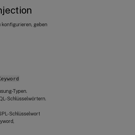
jection
 konfigurieren, geben
Keyword
usung-Typen.
QL-Schlüsselwörtern.
.
SPL-Schlüsselwort
yword,