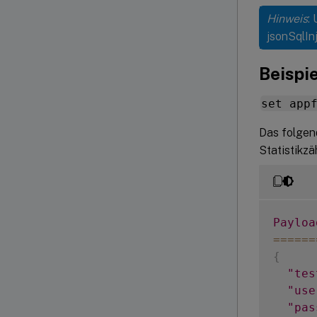
Hinweis
:
jsonSqlIn
Beispie
set app
Das folgend
Statistikzäh
Payloa
===
===
{
"tes
"use
"pas