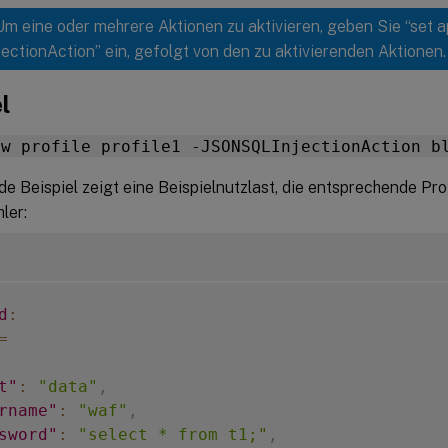
 Um eine oder mehrere Aktionen zu aktivieren, geben Sie “set a
jectionAction” ein, gefolgt von den zu aktivierenden Aktionen.
l
fw profile profile1 -JSONSQLInjectionAction b
e Beispiel zeigt eine Beispielnutzlast, die entsprechende Pro
ler:
d
:
=
t"
:
"data"
,
rname"
:
"waf"
,
sword"
:
"select * from t1;"
,