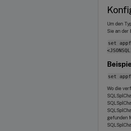
Konfi
Um den Typ
Sie an der
set app
<JSONSQL
Beispie
set app
Wo die ver
SQLSplChar
SQLSplChar
SQLSplChar
gefunden 
SQLSplCh