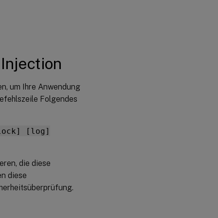
Injection
ren, um Ihre Anwendung
efehlszeile Folgendes
lock] [log]
ren, die diese
en diese
cherheitsüberprüfung.