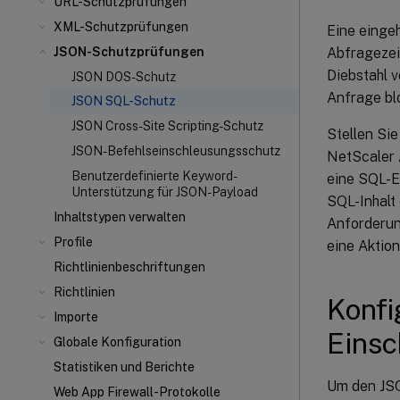
URL-Schutzprüfungen
XML-Schutzprüfungen
Eine einge
Abfragezei
JSON-Schutzprüfungen
Diebstahl 
JSON DOS-Schutz
Anfrage bl
JSON SQL-Schutz
JSON Cross-Site Scripting-Schutz
Stellen Sie
JSON-Befehlseinschleusungsschutz
NetScaler 
Benutzerdefinierte Keyword-
eine SQL-E
Unterstützung für JSON-Payload
SQL-Inhalt
Inhaltstypen verwalten
Anforderun
Profile
eine Aktio
Richtlinienbeschriftungen
Richtlinien
Konfi
Importe
Einsc
Globale Konfiguration
Statistiken und Berichte
Um den JSO
Web App Firewall-Protokolle