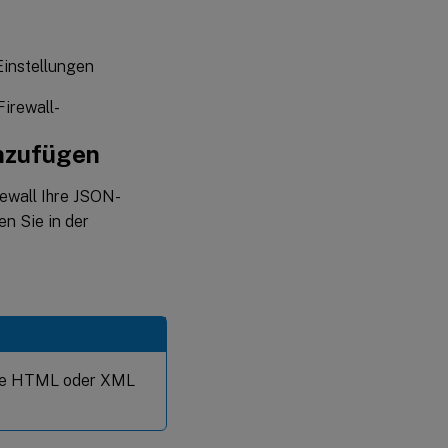
Einstellungen
irewall-
nzufügen
rewall Ihre JSON-
n Sie in der
 wie HTML oder XML