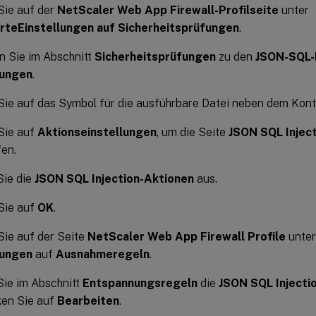
Sie auf der
NetScaler Web App Firewall-Profilseite
unter
rte
Einstellungen auf Sicherheitsprüfungen
.
n Sie im Abschnitt
Sicherheitsprüfungen
zu den
JSON-SQL-
lungen
.
Sie auf das Symbol für die ausführbare Datei neben dem Kont
Sie auf
Aktionseinstellungen
, um die Seite
JSON SQL Inject
en.
Sie die
JSON SQL Injection-Aktionen
aus.
Sie auf
OK
.
Sie auf der Seite
NetScaler Web App Firewall Profile
unte
lungen
auf
Ausnahmeregeln
.
Sie im Abschnitt
Entspannungsregeln
die
JSON SQL Injecti
ken Sie auf
Bearbeiten
.