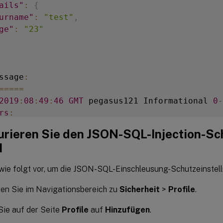
ails"
:
{
urname"
:
"test"
,
ge"
:
"23"
ssage
:
===
==
2019
:
08
:
49
:
46
GMT
 pegasus121 Informational 
0
-
rs
:
==
urieren Sie den JSON-SQL-Injection-Sch
441083
1
 as_viol_json_sql

I
0
1
 as_log_json_sql

0
1
 as_viol_json_sql_profile
wie folgt vor, um die JSON-SQL-Einschleusung-Schutzeinstel
0
1
 as_log_json_sql_profile 
en Sie im Navigationsbereich zu
Sicherheit
>
Profile
.
Sie auf der Seite
Profile
auf
Hinzufügen
.