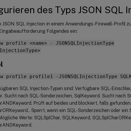
gurieren des Typs JSON SQL In
 JSON SQL Injection in einem Anwendungs-Firewall-Profil zu
 Eingabeaufforderung Folgendes ein:
fw profile <name> - JSONSQLInjectionType
InjectionType>
l
fw profile profile1 -JSONSQLInjectionType SQL
fügbaren SQL Injection-Typen sind: Verfügbare SQL-Einschle
. Sucht nach SQL-Sonderzeichen, SqlKeyword. Sucht nach S
ANDKeyword. Prüft auf beides und blockiert, falls gefunden
ORKeyword.. Sperrt, wenn ein SQL-Sonderzeichen oder ein 
Mögliche Werte: SQLSplChar, SQLKeyword, SQLSplCharORKe
arANDKeyword.