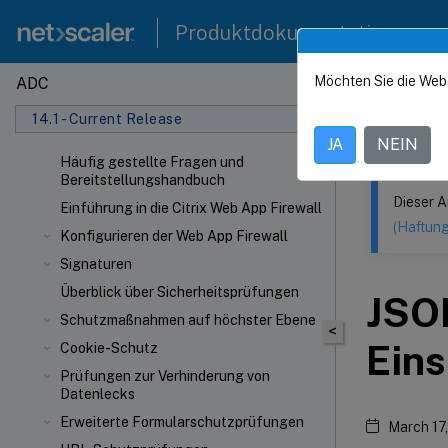
Produktdokumentation
Möchten Sie die Web
ADC
Dieser Inhalt
14.1 - Current Release
NetSca
JA
NEIN
Häufig gestellte Fragen und
Bereitstellungshandbuch
Dieser A
Einführung in die Citrix Web App Firewall
(Haftun
Konfigurieren der Web App Firewall
Signaturen
Überblick über Sicherheitsprüfungen
JSO
Schutzmaßnahmen auf höchster Ebene
<
Ein
Cookie-Schutz
Prüfungen zur Verhinderung von
Datenlecks
Erweiterte Formularschutzprüfungen
March 17