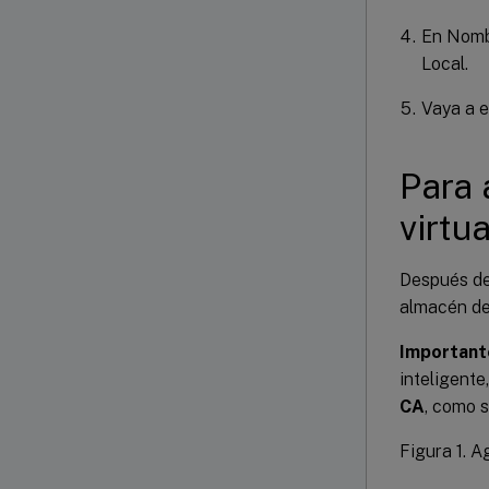
En Nombr
Local.
Vaya a el
Para 
virtua
Después de 
almacén de 
Important
inteligente
CA
, como s
Figura 1. A