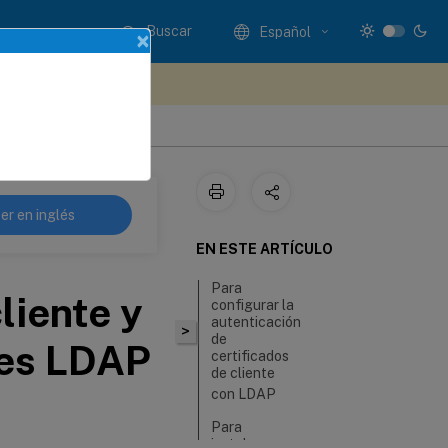
Buscar
Español
×
e sus comentarios aquí
er en inglés
EN ESTE ARTÍCULO
Para
liente y
configurar la
autenticación
>
de
res LDAP
certificados
de cliente
con LDAP
Para
instalar un