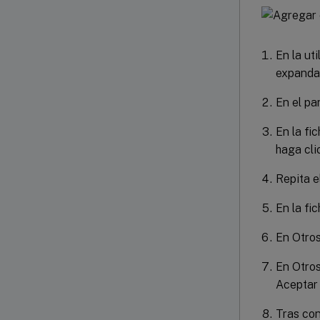
En la ut
expanda 
En el pan
En la fic
haga cli
Repita e
En la fi
En Otros
En Otros
Aceptar 
Tras con