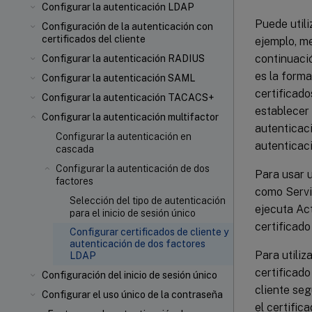
Configurar la autenticación LDAP
Puede utili
Configuración de la autenticación con
certificados del cliente
ejemplo, me
continuació
Configurar la autenticación RADIUS
es la forma
Configurar la autenticación SAML
certificado
Configurar la autenticación TACACS+
establecer 
Configurar la autenticación multifactor
autenticaci
Configurar la autenticación en
autenticac
cascada
Configurar la autenticación de dos
Para usar u
factores
como Servi
Selección del tipo de autenticación
ejecuta Act
para el inicio de sesión único
certificado
Configurar certificados de cliente y
autenticación de dos factores
Para utiliz
LDAP
certificado
Configuración del inicio de sesión único
cliente seg
Configurar el uso único de la contraseña
el certific