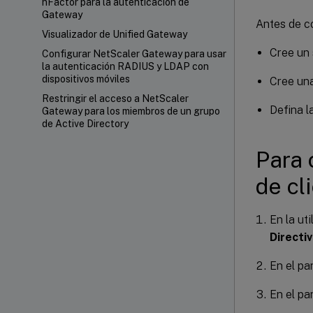
nFactor para la autenticación de
Gateway
Antes de co
Visualizador de Unified Gateway
Cree un 
Configurar NetScaler Gateway para usar
la autenticación RADIUS y LDAP con
dispositivos móviles
Cree una
Restringir el acceso a NetScaler
Defina l
Gateway para los miembros de un grupo
de Active Directory
Para 
de cl
En la ut
Directi
En el pa
En el pa