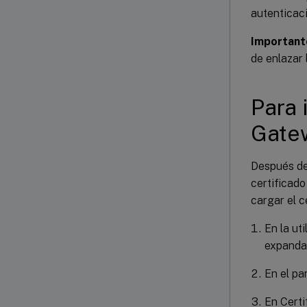
autenticaci
Important
de enlazar 
Para 
Gate
Después de 
certificado
cargar el c
En la ut
expanda 
En el pan
En Certi