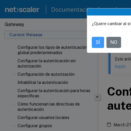
Documentación de producto
¿Quiere cambiar al si
Gateway
Este contenid
Current Release
NetSca
SÍ
NO
Configurar los tipos de autenticación
global predeterminados
Este art
Configurar la autenticación sin
autorización
legal)
Configuración de autorización
Inhabilitar la autenticación
Conf
Configurar la autenticación para horas
específicas
<
aute
Cómo funcionan las directivas de
autenticación
Configurar usuarios locales
March 27
Configurar grupos