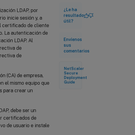
certificado
raíz en
¿Le ha
rización LDAP, por
NetScaler
resultado
o inicie sesión y, a
Gateway
útil?
l certificado de cliente
o. La autenticación de
Para
Envíenos
icación LDAP. Al
agregar un
sus
certificado
irectiva de
comentarios
raíz a un
rectiva de
servidor
virtual
NetScaler
Secure
ión (CA) de empresa,
Deployment
Guide
en el mismo equipo que
os para crear un
LDAP, debe ser un
r certificados de
ivo de usuario e instale