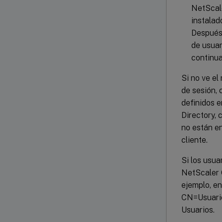
NetScale
instalad
Después 
de usuar
continua
Si no ve el
de sesión, 
definidos 
Directory, 
no están en
cliente.
Si los usua
NetScaler 
ejemplo, en
CN=Usuarios
Usuarios.