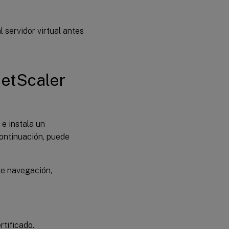
l servidor virtual antes
NetScaler
 e instala un
continuación, puede
 de navegación,
rtificado.