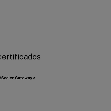
certificados
tScaler Gateway >