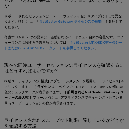
サポートされる同時ユーザーセッションはいくつあります
か
サポートされるセッションは、ゲートウェイライセンスタイプによって異な
ります。詳しくは、「
NetScaler Gateway ライセンスの種類
」を参照して
ください。
考慮すべきもう1つの要素は、基盤となるハードウェア自体の容量です。パフ
ォーマンスに関する考慮事項については、
NetScaler MPX/SDXデータシー
トまたはCitrix
ADC VPXデータシートを参照してください
。
現在の同時ユーザーセッションのライセンスを確認するに
はどうすればよいですか?
構成ユーティリティの [構成] タブで、[
システム
] を展開し、[
ライセンス
] を
クリックします。 ［
ライセンス
］ペインで、NetScaler Gateway の横に緑
色のチェックマークが表示されます。［
許可されるNetScaler Gateway ユ
ーザーの最大数
］フィールドには、アプライアンスでライセンスされている
同時ユーザーセッションの数が表示されます。
ライセンスされたスループット制限に達しているかどうか
を確認する方法