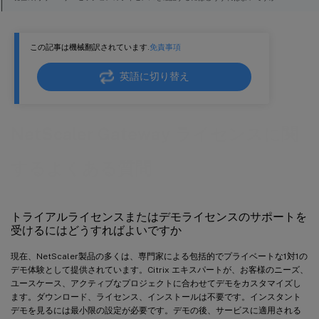
ライセンスされたスループット制限に達しているかどうかを確認する方法
ライセンススループットに達するとパケットがドロップされるかどうかを確認する方法
この記事は機械翻訳されています.
免責事項
NetScaler ADCアプライアンスのライセンスされたスループットはどのようにして調べること
ができますか?
英語に切り替え
既存の Gateway ライセンスにユーザーを追加するにはどうすればよいですか?
NetScaler Gateway ライセンスに関
するよくある質問
トライアルライセンスまたはデモライセンスのサポートを
受けるにはどうすればよいですか
現在、NetScaler製品の多くは、専門家による包括的でプライベートな1対1の
デモ体験として提供されています。Citrix エキスパートが、お客様のニーズ、
ユースケース、アクティブなプロジェクトに合わせてデモをカスタマイズし
ます。ダウンロード、ライセンス、インストールは不要です。インスタント
デモを見るには最小限の設定が必要です。デモの後、サービスに適用される