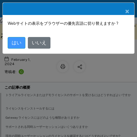
製品ドキュメン
JA
×
ト
NetScaler Gateway
NetScaler Gateway 14.1
Webサイトの表示をブラウザーの優先言語に切り替えますか ?
NetScaler Gateway ライセンスに関す
このコンテンツは動的に機械
フィードバックを提供する
翻訳されています。
るよくある質問
はい
いいえ
February 1,
2024
C
寄稿者:
この記事の概要
トライアルライセンスまたはデモライセンスのサポートを受けるにはどうすればよいですか
ライセンスをインストールするには
Gateway ライセンスにはどのような種類がありますか
サポートされる同時ユーザーセッションはいくつありますか
現在の同時ユーザーセッションのライセンスを確認するにはどうすればよいですか?