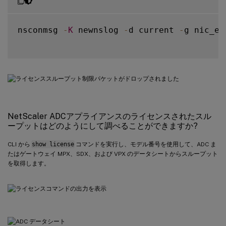
nsconmsg 
-
K
 newnslog 
-
d current 
-
g nic_er
NetScaler ADCアプライアンスのライセンスされたスル
ープットはどのようにして調べることができますか?
CLI から
show license
コマンドを実行し、モデル番号を使用して、ADC ま
たはゲートウェイ MPX、SDX、および VPX のデータシートからスループット
を取得します。