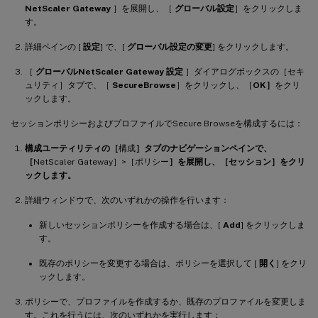
NetScaler Gateway
］を展開し、［
グローバル設定
］をクリックしま
す。
詳細ペインの [
設定
] で、[
グローバル設定の変更
] をクリックします。
［
グローバルNetScaler Gateway 設定
］ダイアログボックスの［セキ
ュリティ］タブで、［
Secure
Browse
］をクリックし、［
OK］
をクリ
ックします。
セッションポリシーおよびプロファイルでSecure Browseを構成するには：
構成ユーティリティの［
構成
］タブのナビゲーションペインで、
［
NetScaler Gateway］>［ポリシー
］を展開し、［セッション］をクリ
ックします。
詳細ウィンドウで、次のいずれかの操作を行います：
新しいセッションポリシーを作成する場合は、[
Add
] をクリックしま
す。
既存のポリシーを変更する場合は、ポリシーを選択して [
開く
] をクリ
ックします。
ポリシーで、プロファイルを作成するか、既存のプロファイルを変更しま
す。これを行うには、次のいずれかを実行します：