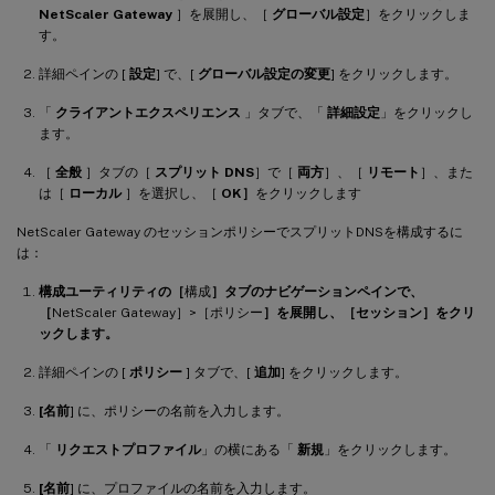
NetScaler Gateway
］を展開し、［
グローバル設定
］をクリックしま
す。
詳細ペインの [
設定
] で、[
グローバル設定の変更
] をクリックします。
「
クライアントエクスペリエンス
」タブで、「
詳細設定
」をクリックし
ます。
［
全般
］タブの［
スプリット DNS
］で［
両方
］、［
リモート
］、また
は［
ローカル
］を選択し、［
OK］
をクリックします
NetScaler Gateway のセッションポリシーでスプリットDNSを構成するに
は：
構成ユーティリティの［
構成
］タブのナビゲーションペインで、
［
NetScaler Gateway］>［ポリシー
］を展開し、［セッション］をクリ
ックします。
詳細ペインの [
ポリシー
] タブで、[
追加
] をクリックします。
[名前
] に、ポリシーの名前を入力します。
「
リクエストプロファイル
」の横にある「
新規
」をクリックします。
[名前
] に、プロファイルの名前を入力します。