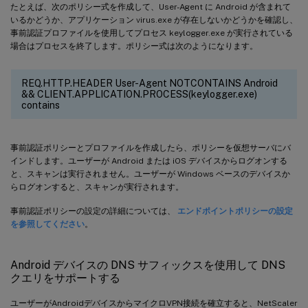
たとえば、次のポリシー式を作成して、User-Agent に Android が含まれて
いるかどうか、アプリケーション virus.exe が存在しないかどうかを確認し、
事前認証プロファイルを使用してプロセス keylogger.exe が実行されている
場合はプロセスを終了します。ポリシー式は次のようになります。
REQ.HTTP.HEADER User-Agent NOTCONTAINS Android
&& CLIENT.APPLICATION.PROCESS(keylogger.exe)
contains
事前認証ポリシーとプロファイルを作成したら、ポリシーを仮想サーバにバ
インドします。ユーザーが Android または iOS デバイスからログオンする
と、スキャンは実行されません。ユーザーが Windows ベースのデバイスか
らログオンすると、スキャンが実行されます。
事前認証ポリシーの設定の詳細については、
エンドポイントポリシーの設定
を参照してください
。
Android デバイスの DNS サフィックスを使用して DNS
クエリをサポートする
ユーザーがAndroidデバイスからマイクロVPN接続を確立すると、NetScaler