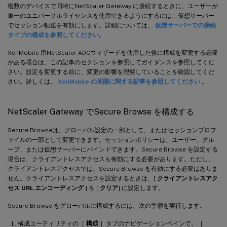
複数のデバイスで同時にNetScaler Gateway に接続するときに、ユーザーが
単一のユニバーサルライセンスを使用できるようにするには、仮想サーバー
でセッション転送を有効にします。詳細については、
仮想サーバーでの接続
タイプの構成を参照してください
。
XenMobile 用NetScaler ADCウィザードを使用した後に構成を変更する必要
がある場合は、この記事のセクションを参照してガイダンスを参照してくだ
さい。設定を変更する前に、変更の影響を理解していることを確認してくだ
さい。詳しくは、
XenMobile の展開に関する記事を参照してください
。
NetScaler Gateway でSecure Browse を構成する
Secure Browseは、グローバル設定の一部として、またはセッションプロフ
ァイルの一部として変更できます。セッションポリシーは、ユーザー、グル
ープ、または仮想サーバーにバインドできます。Secure Browse を設定する
場合は、クライアントレスアクセスも有効にする必要があります。ただし、
クライアントレスアクセスでは、Secure Browse を有効にする必要はありま
せん。クライアントレスアクセスを設定するときは、[
クライアントレスアク
セス URL エンコーディング
] を [
クリア
] に設定します。
Secure Browse をグローバルに構成するには、次の手順を実行します。
構成ユーティリティの［
構成
］タブのナビゲーションペインで、［