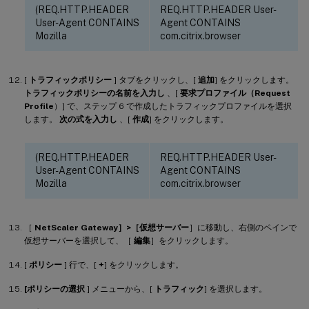
(REQ.HTTP.HEADER
REQ.HTTP.HEADER User-
User-Agent CONTAINS
Agent CONTAINS
Mozilla
com.citrix.browser
[
トラフィックポリシー
] タブをクリックし、[
追加
] をクリックします。
トラフィックポリシーの名前を入力し
、[
要求プロファイル（Request
Profile
）] で、ステップ 6 で作成したトラフィックプロファイルを選択
します。
次の式を入力し
、[
作成
] をクリックします。
(REQ.HTTP.HEADER
REQ.HTTP.HEADER User-
User-Agent CONTAINS
Agent CONTAINS
Mozilla
com.citrix.browser
［
NetScaler Gateway］>［仮想サーバー
］に移動し、右側のペインで
仮想サーバーを選択して、［
編集
］をクリックします。
[
ポリシー
] 行で、[
+
] をクリックします。
[ポリシーの選択
] メニューから、[
トラフィック
] を選択します。