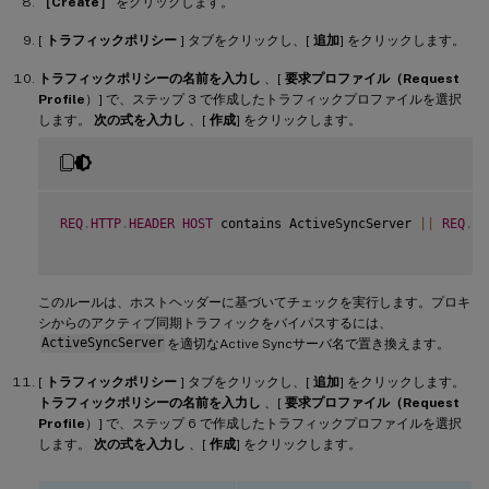
［Create］
をクリックします。
[
トラフィックポリシー
] タブをクリックし、[
追加
] をクリックします。
トラフィックポリシーの名前を入力し
、[
要求プロファイル（Request
Profile
）] で、ステップ 3 で作成したトラフィックプロファイルを選択
します。
次の式を入力し
、[
作成
] をクリックします。
REQ
.
HTTP
.
HEADER
HOST
 contains ActiveSyncServer 
||
REQ
.
HT
このルールは、ホストヘッダーに基づいてチェックを実行します。プロキ
シからのアクティブ同期トラフィックをバイパスするには、
ActiveSyncServer
を適切なActive Syncサーバ名で置き換えます。
[
トラフィックポリシー
] タブをクリックし、[
追加
] をクリックします。
トラフィックポリシーの名前を入力し
、[
要求プロファイル（Request
Profile
）] で、ステップ 6 で作成したトラフィックプロファイルを選択
します。
次の式を入力し
、[
作成
] をクリックします。