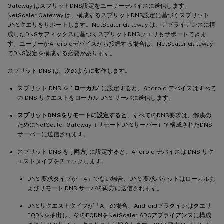
Gateway はスプリットDNS設定をユーザーデバイスに送信します。
NetScaler Gateway は、構成するスプリットDNS設定に基づくスプリット
DNSクエリをサポートします。NetScaler Gateway は、アプライアンスに構
成したDNSサフィックスに基づくスプリットDNSクエリもサポートできま
す。ユーザーがAndroidデバイスから接続する場合は、NetScaler Gateway
でDNS設定を構成する必要があります。
スプリット DNS は、次のように動作します。
スプリット DNS を [
ローカル
] に設定すると、Android デバイスはすべて
の DNS リクエストをローカル DNS サーバに送信します。
スプリットDNSをリモートに設定すると
、すべてのDNS要求は、解決の
ためにNetScaler Gateway（リモートDNSサーバー）で構成されたDNS
サーバーに送信されます。
スプリット DNS を [
両方
] に設定すると、Android デバイスは DNS リク
エストタイプをチェックします。
DNS 要求タイプが「A」でない場合、DNS 要求パケットはローカルお
よびリモート DNS サーバの両方に送信されます。
DNSリクエストタイプが「A」の場合、Androidプラグインはクエリ
FQDNを抽出し、そのFQDNをNetScaler ADCアプライアンスに構成