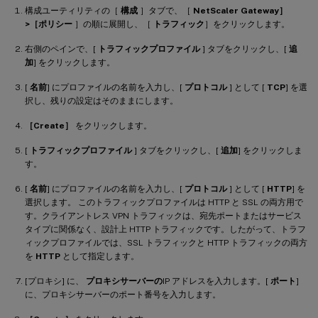
構成ユーティリティの［
構成
］タブで、［
NetScaler Gateway］
>［ポリシー
］の順に展開し、［
トラフィック
］をクリックします。
右側のペインで、[
トラフィックプロファイル
] タブをクリックし、[
追
加
] をクリックします。
[
名前
] にプロファイルの名前を入力し、[
プロトコル
] として [
TCP
] を選
択し、残りの設定はそのままにします。
［Create］
をクリックします。
[
トラフィックプロファイル
] タブをクリックし、[
追加
] をクリックしま
す。
[
名前
] にプロファイルの名前を入力し、[
プロトコル
] として [
HTTP
] を
選択します。 このトラフィックプロファイルは HTTP と SSL の両方用で
す。クライアントレス VPN トラフィックは、宛先ポートまたはサービス
タイプに関係なく、設計上 HTTP トラフィックです。したがって、トラフ
ィックプロファイルでは、SSL トラフィックと HTTP トラフィックの両方
を
HTTP
として指定します。
[プロキシ] に、
プロキシサーバーの
IP アドレスを入力します。[
ポート
]
に、プロキシサーバーのポート番号を入力します。