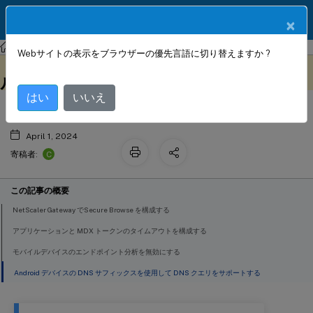
製品ドキュメン
JA
×
ト
NetScaler Gateway
NetScaler Gateway 14.1
Webサイトの表示をブラウザーの優先言語に切り替えますか ?
Citrix 業務用モバイルアプリでモバイ
このコンテンツは動的に機械
フィードバックを提供する
翻訳されています。
ルデバイスからのアクセスを許可する
はい
いいえ
April 1, 2024
C
寄稿者:
この記事の概要
NetScaler Gateway でSecure Browse を構成する
アプリケーションと MDX トークンのタイムアウトを構成する
モバイルデバイスのエンドポイント分析を無効にする
Android デバイスの DNS サフィックスを使用して DNS クエリをサポートする