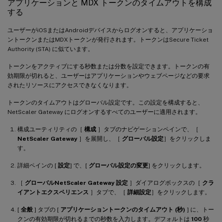
アプリケーションと MDX トークンのタイムアウトを構成
する
ユーザーがiOSまたはAndroidデバイスからログオンすると、アプリケーショ
ントークンまたはMDXトークンが発行されます。トークンはSecure Ticket
Authority (STA) に似ています。
トークンをアクティブにする秒数または分数を設定できます。トークンの有
効期限が切れると、ユーザーはアプリケーションやウェブページなどの要求
されたリソースにアクセスできなくなります。
トークンのタイムアウトはグローバル設定です。この設定を構成すると、
NetScaler Gateway にログオンするすべてのユーザーに適用されます。
構成ユーティリティの［
構成
］タブのナビゲーションペインで、［
NetScaler Gateway
］を展開し、［
グローバル設定
］をクリックしま
す。
詳細ペインの [
設定
] で、[
グローバル設定の変更
] をクリックします。
［
グローバルNetScaler Gateway 設定
］ダイアログボックスの［
クラ
イアントエクスペリエンス
］タブで、［
詳細設定
］をクリックします。
[
全般
] タブの [
アプリケーショントークンのタイムアウト (秒)
] に、トー
クンの有効期限が切れるまでの秒数を入力します。デフォルトは
100
秒