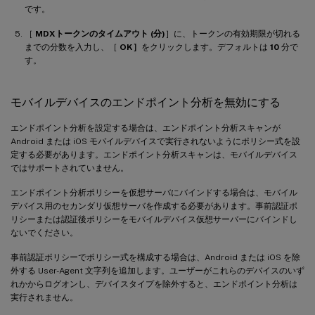
です。
［
MDXトークンのタイムアウト (分)
］に、トークンの有効期限が切れる
までの分数を入力し、［
OK］
をクリックします。デフォルトは
10
分で
す。
モバイルデバイスのエンドポイント分析を無効にする
エンドポイント分析を設定する場合は、エンドポイント分析スキャンが
Android または iOS モバイルデバイスで実行されないようにポリシー式を設
定する必要があります。エンドポイント分析スキャンは、モバイルデバイス
ではサポートされていません。
エンドポイント分析ポリシーを仮想サーバにバインドする場合は、モバイル
デバイス用のセカンダリ仮想サーバを作成する必要があります。事前認証ポ
リシーまたは認証後ポリシーをモバイルデバイス仮想サーバーにバインドし
ないでください。
事前認証ポリシーでポリシー式を構成する場合は、Android または iOS を除
外する User-Agent 文字列を追加します。ユーザーがこれらのデバイスのいず
れかからログオンし、デバイスタイプを除外すると、エンドポイント分析は
実行されません。