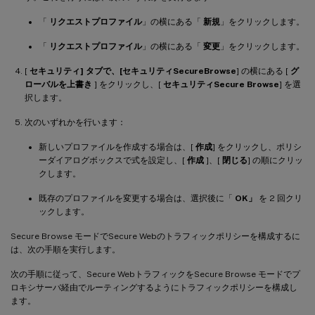
「
リクエストプロファイル
」の横にある「
新規
」をクリックします。
「
リクエストプロファイル
」の横にある「
変更
」をクリックします。
[
セキュリティ] タブで、[セキュリティSecure
Browse
] の横にある [
グ
ローバルを上書き
] をクリックし、[
セキュリティSecure Browse
] を選
択します。
次のいずれかを行います：
新しいプロファイルを作成する場合は、[
作成
] をクリックし、ポリシ
ーダイアログボックスで式を設定し、[
作成
]、[
閉じる
] の順にクリッ
クします。
既存のプロファイルを変更する場合は、選択後に「
OK」
を 2 回クリ
ックします。
Secure Browse モードでSecure Webのトラフィックポリシーを構成するに
は、次の手順を実行します。
次の手順に従って、Secure WebトラフィックをSecure Browse モードでプ
ロキシサーバ経由でルーティングするようにトラフィックポリシーを構成し
ます。