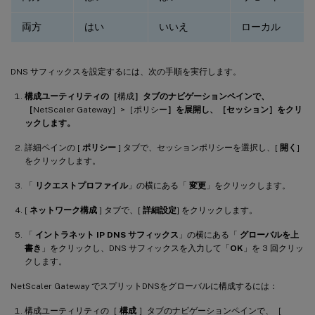
両方
はい
いいえ
ローカル
DNS サフィックスを設定するには、次の手順を実行します。
構成ユーティリティの［
構成
］タブのナビゲーションペインで、
［
NetScaler Gateway］>［ポリシー
］を展開し、［セッション］をクリ
ックします。
詳細ペインの [
ポリシー
] タブで、セッションポリシーを選択し、[
開く
]
をクリックします。
「
リクエストプロファイル
」の横にある「
変更
」をクリックします。
[
ネットワーク構成
] タブで、[
詳細設定
] をクリックします。
「
イントラネット IP DNS サフィックス
」の横にある「
グローバルを上
書き
」をクリックし、DNS サフィックスを入力して「
OK
」を 3 回クリッ
クします。
NetScaler Gateway でスプリットDNSをグローバルに構成するには：
構成ユーティリティの［
構成
］タブのナビゲーションペインで、［