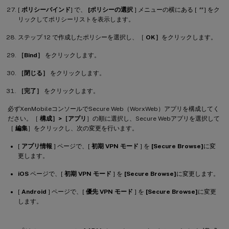
[
ポリシーバインド
] で、
[ポリシーの選択
] メニューの横にある [
**
] をク
リックしてポリシーリストを表示します。
ステップ 12 で作成したポリシーを選択し、［
OK］
をクリックします。
［Bind］
をクリックします。
［閉じる］
をクリックします。
［完了］
をクリックします。
必ずXenMobileコンソールでSecure Web（WorxWeb）アプリを構成してく
ださい。［
構成］>［アプリ
］の順に選択し、Secure Webアプリを選択して
［
編集
］をクリックし、次の変更を行います。
[
アプリ情報
] ページで、[
初期 VPN モード
] を
[Secure Browse]
に変
更します。
iOS
ページで、[
初期 VPN モード
] を
[Secure Browse]
に変更します。
[
Android
] ページで、[
優先 VPN モード
] を
[Secure Browse]
に変更
します。