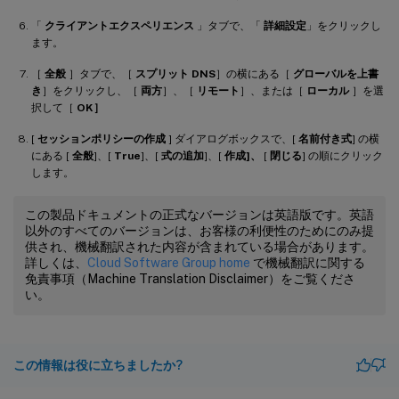
「
クライアントエクスペリエンス
」タブで、「
詳細設定
」をクリックし
ます。
［
全般
］タブで、［
スプリット DNS
］の横にある［
グローバルを上書
き
］をクリックし、［
両方
］、［
リモート
］、または［
ローカル
］を選
択して［
OK］
[
セッションポリシーの作成
] ダイアログボックスで、[
名前付き式
] の横
にある [
全般
]、[
True
]、[
式の追加
]、[
作成]、
[
閉じる
] の順にクリック
します。
この製品ドキュメントの正式なバージョンは英語版です。英語
以外のすべてのバージョンは、お客様の利便性のためにのみ提
供され、機械翻訳された内容が含まれている場合があります。
詳しくは、
Cloud Software Group home
で機械翻訳に関する
免責事項（Machine Translation Disclaimer）をご覧くださ
い。
この情報は役に立ちましたか?