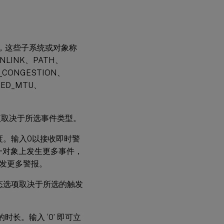
报，这些子系统或对象称
NLINK、PATH、
E_CONGESTION、
RED_MTU、
项取决于所选事件类型。
度。输入0以接收即时警
同一对象上发生更多事件，
触发更多警报。
态选项取决于所选的触发
长。输入 ‘0’ 即可立