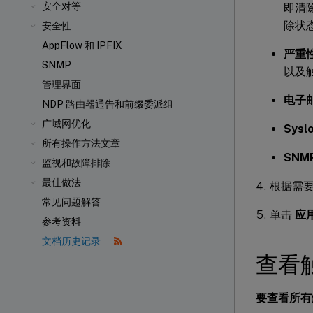
安全对等
即清
除状
安全性
AppFlow 和 IPFIX
严重
SNMP
以及
管理界面
电子
NDP 路由器通告和前缀委派组
广域网优化
Sysl
所有操作方法文章
SNM
监视和故障排除
最佳做法
根据需
常见问题解答
单击
应
参考资料
文档历史记录
查看
要查看所有