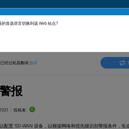
的首选语言切换到该 Web 站点?
机器动态翻译。
在此
 SD-WAN
Citrix SD-WAN 11.4
已经过机器翻译.
放弃
警报
C
 2021
投稿者:
以配置 SD-WAN 设备，以根据网络和优先级识别警报条件，