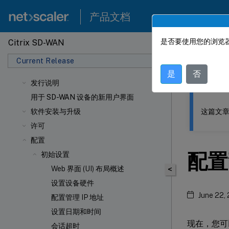
产品文档
是否要使用您的浏览器
Citrix SD-WAN
此内容已经过
Current Release
Citrix
是
否
发行说明
用于 SD-WAN 设备的新用户界面
这篇文章
软件安装与升级
许可
配置
配置
初始设置
Web 界面 (UI) 布局概述
<
设置设备硬件
June 22,
配置管理 IP 地址
设置日期和时间
现在，您可
会话超时