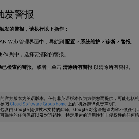
触发警报
触发的警报，请执行以下操作：
WAN Web 管理界面中，导航到
配置
>
系统维护 > 诊断
>
警报
。
操
作 列中，选择要清除的警报。
除已检查的警报
。或者，单击
清除所有警报
以清除所有警报。
档的官方版本为英语版本。任何非英语版本仅为方便您而提供，可能包括
请参阅
Cloud Software Group home
上的“机器翻译免责声明”。
包含由 Google 提供技术支持的翻译。Google 对这些翻译内容不做
、可靠性的任何保证以及对适销性、特定用途的适用性和非侵权性的任何