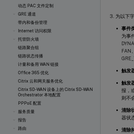
动态 PAC 文件定制
GRE 通道
为以下
带内和备份管理
事件
Internet 访问权限
为事件
托管防火墙
DYN
链路聚合组
FAN
链路状态传播
GRE_
计量和备用 WAN 链接
触发
Office 365 优化
Citrix 云和网关服务优化
触发
Citrix SD-WAN 设备上的 Citrix SD-WAN
报，
Orchestrator 本地配置
则不
PPPoE 配置
清除
服务质量
器状
报告
路由
清除