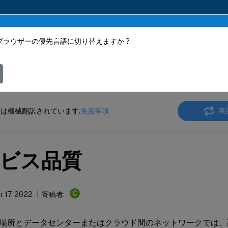
ブラウザーの優先言語に切り替えますか ?
ツは動的に機械翻訳されています。
フィ
 SD-WAN
Citrix SD-WAN 11.4
英
は機械翻訳されています.
免責事項
ビス品質
C
 17, 2022
寄稿者:
場所とデータセンターまたはクラウド間のネットワークでは、