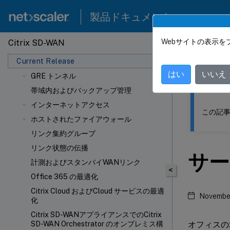
Citrix Virtual Apps and Desktopsのワーク
ロードの構成ガイド
製品ドキュメント
ドメイン・ネーム・システム
DHCP サーバと DHCP リレー
Webサイトの表示を
Citrix SD-WAN
このコンテン
ダイナミック PAC ファイルのカスタマイ
Current Release
ズ
Citrix
はい
いいえ
GRE トンネル
帯域内およびバックアップ管理
インターネットアクセス
この記事
ホストされたファイアウォール
リンク集約グループ
リンク状態の伝播
サー
計測およびスタンバイWANリンク
<
Office 365 の最適化
Citrix Cloud およびCloud サービスの最適
November
化
Citrix SD-WANアプライアンスでのCitrix
オフィスの
SD-WAN Orchestrator のオンプレミス構