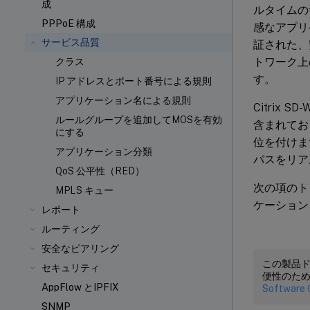
成
ルタイムの
PPPoE 構成
感なアプリ
サービス品質
証された、
トワーク上
クラス
す。
IP アドレスとポート番号による規則
アプリケーション名による規則
Citri
ルールグループを追加してMOSを有効
含まれてお
にする
位を付けま
アプリケーション分類
パスをリア
QoS 公平性（RED）
次の項のト
MPLS キュー
ケーション
レポート
ルーティング
安全なピアリング
この製品
セキュリティ
便性のた
AppFlow とIPFIX
Software 
SNMP