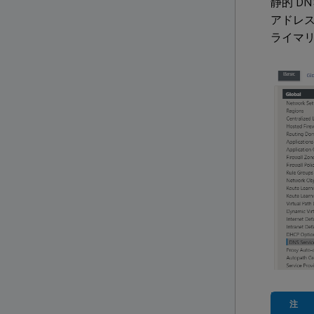
静的 D
アドレス
ライマリ
注