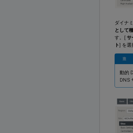
ダイナミ
として
す。[
サ
ト
] を
注
動的
DNS