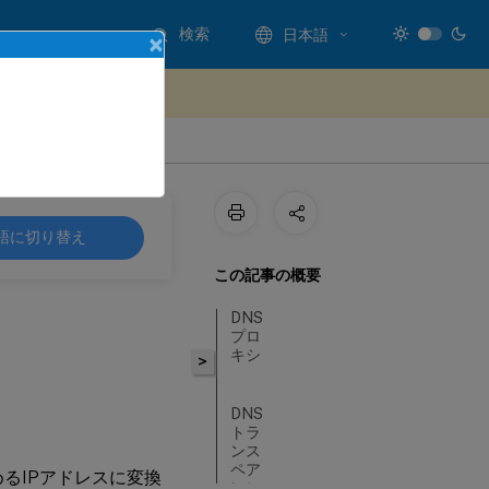
検索
日本語
×
ードバックを提供する
語に切り替え
この記事の概要
DNS
プロ
キシ
>
DNS
トラ
ンス
ペア
るIPアドレスに変換
レン