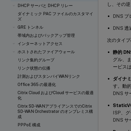
し、その逆も
DHCP サーバと DHCP リレー
ダイナミック PAC ファイルのカスタマイ
DNS 
ズ
GRE トンネル
DNS 
帯域内およびバックアップ管理
次のタイプ
インターネットアクセス
静的 D
ホストされたファイアウォール
グル、ま
リンク集約グループ
ービス
リンク状態の伝播
計測およびスタンバイWANリンク
ダイナミ
Office 365 の最適化
す。動的
Citrix Cloud およびCloud サービスの最適
DNS 
化
Stati
Citrix SD-WANアプライアンスでのCitrix
SD-WAN Orchestrator のオンプレミス構
ISP、
成
DNS 
PPPoE 構成