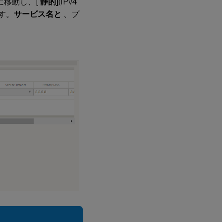
 に移動し、[
静的
]
(IPv4
ます。
サービス名と
、プ
。