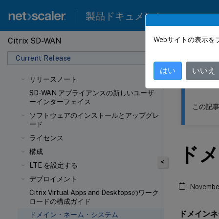
製品ドキュメント
Webサイトの表示を
Citrix SD-WAN
このコンテン
Current Release
Citrix
はい
いいえ
リリースノート
SD-WAN アプライアンスの新しいユーザ
ーインターフェイス
この記事
ソフトウェアのインストールとアップグレ
ード
ライセンス
ドメ
構成
<
LTE を設定する
デプロイメント
November
Citrix Virtual Apps and Desktopsのワーク
ロードの構成ガイド
ドメインネ
ドメイン・ネーム・システム