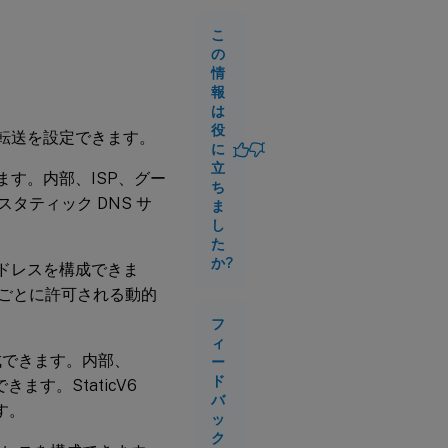
トフ
ォワ
こ
ーダ
の
情
報
監
は
視
役
透過転送を設定できます。
に
立
できます。内部、ISP、グー
ち
タティック DNS サ
ま
し
た
か?
P アドレスを構成できま
トごとに許可される動的
フ
ィ
を構成できます。内部、
ー
ド
ます。StaticV6
バ
す。
ッ
ク