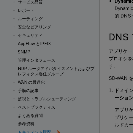
Dynam
サービス品質
Dyna
レポート
的 DN
ルーティング
安全なピアリング
DNS
セキュリティ
AppFlow とIPFIX
アプリケー
SNMP
プロキシを
管理インタフェース
す。
NDP ルータアドバタイズメントおよびプ
レフィクス委任グループ
SD-WA
WAN の最適化
ドメイ
手順の記事
ーション
監視とトラブルシューティング
ベストプラクティス
アプリ
よくある質問
プリケ
参考資料
ルドカー
ドキュメント履歴