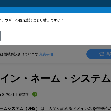
ブラウザーの優先言語に切り替えますか ?
ツは動的に機械翻訳されています。
フィ
 SD-WAN
Citrix SD-WAN 11.4
英
は機械翻訳されています.
免責事項
イン・ネーム・システム
C
 8, 2021
寄稿者:
ームシステム（DNS）
は、人間が読めるドメイン名を機械読め