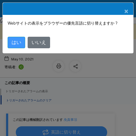
製品ドキュメン
JA
×
ト
Citrix SD-WAN
Citrix SD-WAN 11.4
Webサイトの表示をブラウザーの優先言語に切り替えますか ?
アラームの設定
このコンテンツは動的に機械
フィードバックを提供する
翻訳されています。
はい
いいえ
May 10, 2021
C
寄稿者:
この記事の概要
トリガーされたアラームの表示
トリガーされたアラームのクリア
この記事は機械翻訳されています.
免責事項
英語に切り替え