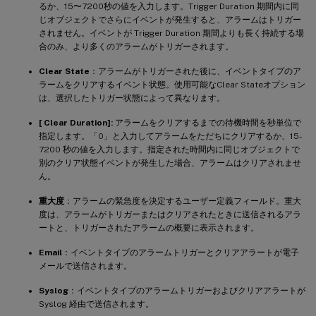
るか、15〜7200秒の値を入力します。Trigger Duration 期間内に同
じオブジェクトでさらにイベントが発生すると、アラームはトリガー
されません。イベントが Trigger Duration 期間よりも長く持続する場
合のみ、より多くのアラームがトリガーされます。
Clear State
：アラームがトリガーされた後に、イベントタイプのア
ラームをクリアするイベント状態。使用可能なClear Stateオプション
は、選択したトリガー状態によって異なります。
[ Clear Duration]:
アラームをクリアするまでの待機時間を秒単位で
指定します。「0」と入力してアラームをただちにクリアするか、15-
7200 秒の値を入力します。指定された時間内に同じオブジェクトで
別のクリア状態イベントが発生した場合、アラームはクリアされませ
ん。
重大度
：アラームの緊急度を決定するユーザー定義フィールド。重大
度は、アラームがトリガーまたはクリアされたときに送信されるアラ
ートと、トリガーされたアラームの概要に表示されます。
Email
：イベントタイプのアラームトリガーとクリアアラートが電子
メールで送信されます。
Syslog
：イベントタイプのアラームトリガーおよびクリアアラートが
Syslog 経由で送信されます。