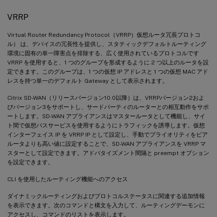
VRRP
Virtual Router Redundancy Protocol（VRRP）仮想ルータ冗長プロトコ
ル） は、デバイスの冗長性を提供し、スタティックデフォルトルーティング
環境に固有の単一障害点を排除する、広く使用されているプロトコルです
VRRP を使用すると、1 つのグループを形成するように 2 つ以上のルータを設
定できます。このグループは、1 つの仮想 IP アドレスと 1 つの仮想 MAC アド
レスを持つ単一のデフォルト Gateway として表示されます。
Citrix SD-WAN（リリースバージョン10.0以降）は、VRRPバージョン2およ
びバージョン3をサポートし、サードパーティのルーターとの相互動作をサポ
ートします。SD-WAN アプライアンスはマスタールータとして機能し、サイ
ト間で仮想パスサービスを使用するようにトラフィックを誘導します。仮想
インターフェイス IP を VRRP IP として設定し、手動でプライオリティをピア
ルータよりも高い値に設定することで、SD-WAN アプライアンスを VRRP マ
スターとして設定できます。アドバタイズメント間隔と preempt オプション
を設定できます。
CLI を使用したルーティング機能へのアクセス
ダイナミックルーティングおよびプロトコルステータスに関連する追加情報
を表示できます。次のコマンドと構文を入力して、ルーティングデーモンに
アクセスし、コマンドのリストを表示します。